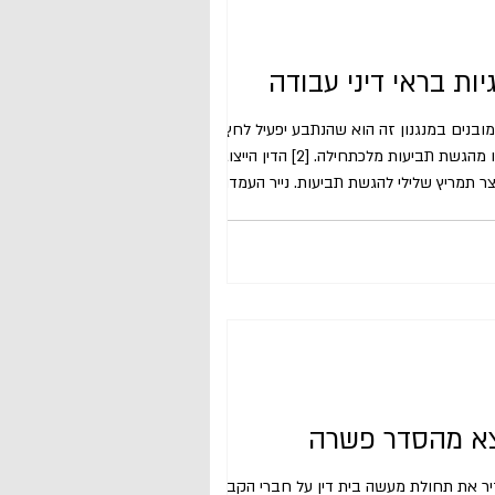
יות בראי דיני עבודה
מובנים במנגנון זה הוא שהנתבע יפעיל לחץ על
התובע הייצוגי להסתלק מתביעתו, [1] או שתובעים פוטנציאליים יירתעו מהגשת תביעות מלכתחילה. [2] הדין הייצוגי כיום
ר תמריץ שלילי להגשת תביעות. נייר העמדה עוסק
ם לכך באמצעות השוואה לעולם דיני העבודה. ת"צ
צא מהסדר פשרה
״ו–2006 (להלן: ״ החוק "), הסדיר את תחולת מעשה בית דין על חברי הקבוצה