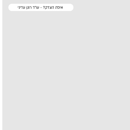
איפה הצדק? - עו"ד רונן עדיני