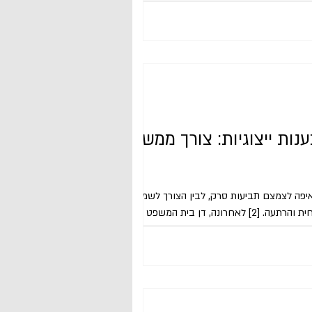
ת ייצוגיות: צורך ממשי או
איפה לצמצם תביעות סרק, לבין הצורך לשמור על
זכות הגישה לערכאות [1] ועל יעילות המנגנון הייצוגי ככלי לאכיפה אזרחית והרתעה. [2] לאחרונה, דן בית המשפט העליון
בסוגיית הסילוק על הסף בהליכים אזרחיים [3] ובמקביל, מונחת בפני הכנסת הצעת חוק תובענות ייצוגיות (תיקון מס׳ 16)
(להלן: תיקון 16) המבקשת להרחיב את סמכות בית המשפט למחיקת בקשות על הסף. [4] המפגש בין פסיקה עדכנית