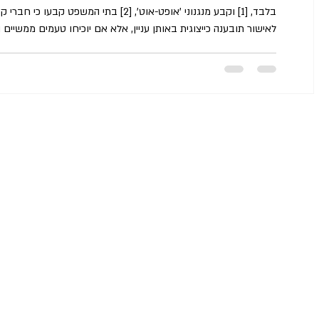
בלבד, [1] וקבע מנגנוני 'אופט-אוט', [2] 
לאישור תובענה כייצוגית באותן עניין, אלא אם יוכיחו טעמים ממשיים
שונה מזו שנקטו בתי המשפט, שלפיה יש לבחון את חסימתן של תביעות
ת"צ (תל אביב-יפו) 56923-10-20 יעקב בנימין השקעות ואחזקות ב