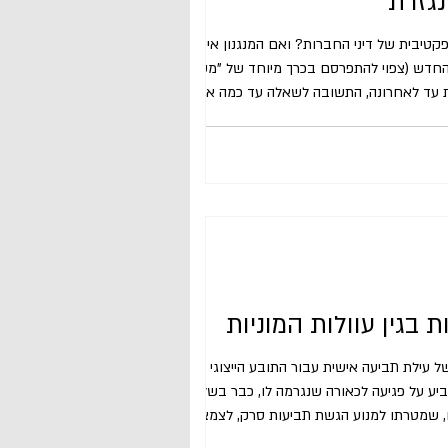
נגזרת
ה אפקטיבית של דיני החברות? ואם המנגנון אינו מועיל
י החדש (צפוי להתפרסם בכרך מיוחד של "משפט,
 עד לאחרונה, התשובה לשאלה עד כמה אפקטיבי
ף רוב התיקים הגדולים של תביעה נגזרת בארץ
מכים מקדים, ב
 בגין עוולות המוניות
"החוק" ) מחייב קיומה של עילת תביעה אישית עבור התובע הייצוגי כנגד
ש יצביע על פגיעה לכאורה שנגרמה לו, כבר בשלב
ן סינון מוקדם, שמטרתו למנוע הגשת תביעות סרק, לצמצם את
בעיית הנציג, ולהבטיח כי ההליך אינו מונע משיקולי רווח עצמי גרידא. [3] נייר עמדה זה בוחן את ההצדקה לדרישת העילה