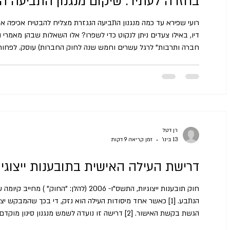
בחזרה לעתיד: שיקום מנגנון התביעה ה
רועי שפירא עד כמה מנגנון התביעה הנגזרת מצליח להבטיח אכיפ
דיו, באילו צעדים ניתן לנקוט כדי לשפרו? אלו השאלות שבהן מאמר
חברה ותרבות" לרגל עשרים וחמש שנה לחוק החברות) עוסק. לפחות
מנגנון התביעה הנגזרת בישראל הייתה ברורה: מעט מדי. בעשור החול
עקבו אחרי דפוס מובהק: בעל מניות מהציבור מגיש בקשה לגילוי מס
רן דטל
13 בינו׳
זמן קריאה 9 דקות
דרישת העילה האישית בתובענות ייצוגיות
חוק תובענות ייצוגיות, התשס"ו- 2006 (להלן: 
הנתבע. [1] כאשר אחד מיסודות העילה הוא נזק, די בכך שהמבק
הגשת בקשת האישור. [2] דרישה זו נועדה לשמש מנגנו