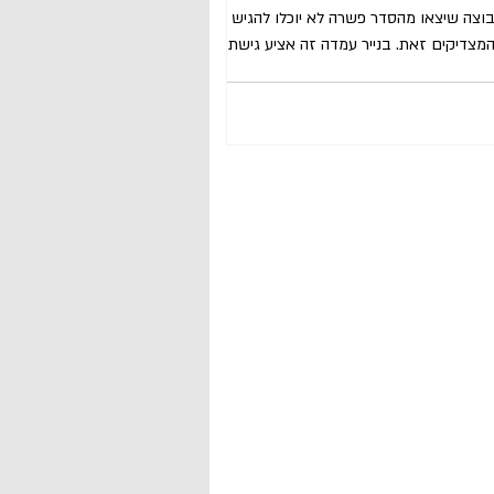
בתי המשפט קבעו כי חברי קבוצה שיצאו מהסדר פשרה לא יוכלו להגיש בקשה
 המצדיקים זאת. בנייר עמדה זה אציע גישת חשיבה
 ייצוגיות באמצעות ההיגיון של כלל השתק העילה.