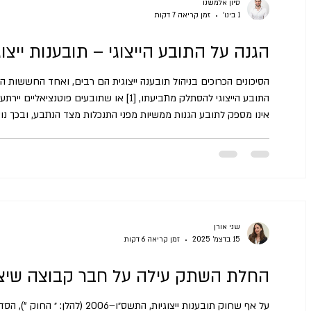
סיון אלמשנו
1 בינו׳
זמן קריאה 7 דקות
הגנה על התובע הייצוגי – תובענות ייצוג
הסיכונים הכרוכים בניהול תובענה ייצוגית הם רבים, ואחד החששות ה
אינו מספק לתובע הגנות ממשיות מפני התנכלות מצד הנתבע, ובכך נוצ
בצורך בהגנה על התובע הייצוגי מפני התנכלות, ובוחן פתרונות ראויי
(מינהליים מרכז) 8805-01-20 מאמון גבאלי נ' עירית טייבה
שני אורן
15 בדצמ׳ 2025
זמן קריאה 6 דקות
החלת השתק עילה על חבר קבוצה שי
על אף שחוק תובענות ייצוגיות, התשס