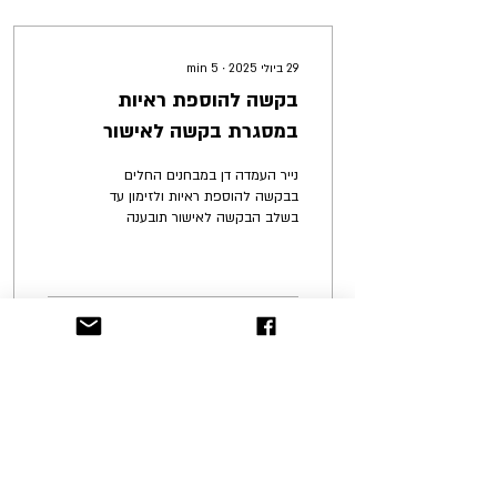
29 ביולי 2025
∙
5
min
בקשה להוספת ראיות
במסגרת בקשה לאישור
תביעה ייצוגית
נייר העמדה דן במבחנים החלים
בבקשה להוספת ראיות ולזימון עד
בשלב הבקשה לאישור תובענה
כייצוגית, ובהבחנה בין הליך רגיל
לתובענה ייצוגית. ת"צ...
4
48