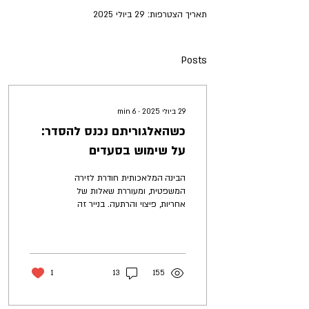
תאריך הצטרפות: 29 ביולי 2025
Posts
29 ביולי 2025
∙
6
min
כשהאלגוריתם נכנס להסדר:
על שימוש בסעדים
אלגוריתמיים מבוססי בינה
הבינה המלאכותית חודרת לזירה
מלאכותית בתובענות ייצוגיות
המשפטית, ומעוררת שאלות של
אחריות, פיצוי והרתעה. בנייר זה
מוצגות שתי פשרות בהליך ייצוגי,
שבהם נוסף לפיצוי...
1
13
155