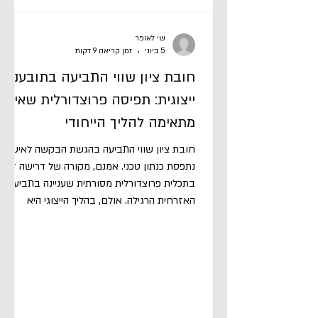
שי לאופר
5 ביוני
זמן קריאה 9 דקות
חובת ציון שווי התביעה בתובענה
ייצוגית: תפיסה פרוצדורלית שאינה
מתאימה להליך הייחודי
חובת ציון שווי התביעה בהגשת הבקשה לאישור
נתפסת כנתון טכני. אמנם, מקורה של דרישה זו
בתכלית פרוצדורלית מסורתית שעניינה בתביעה
האזרחית הרגילה. אולם, בהליך הייצוגי היא
מעוררת מתח מובנה, שכן בשונה מתביעה רגילה,
השווי האמיתי מתברר רק בדיעבד. בימים אלו,
תיקון 16 לחוק תובענות ייצוגיות המונח בפני
הכנסת מציע לצמצם דרישה זו.[1] בנייר עמדה
זה, אבחן את התיקון המוצע והשלכותיו,[2] את
המנגנונים הקיימים בחוק תובענות ייצוגיות (להלן: