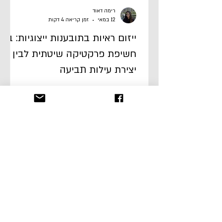
רימה דאוד
12 במאי
זמן קריאה 4 דקות
ייזום ראיות בתובענות ייצוגיות: בין
חשיפת פרקטיקה שיטתית לבין
יצירת עילות תביעה
נייר זה בוחן את ייזום הראיות בתובענות ייצוגיות,
על רקע הדרישה להנחת תשתית ראייתית להוכחת
פרקטיקה שיטתית, בעקבות ההחלטה בעניין
שוהם,[1] וטוען כי הדין הקיים אינו מספק מסגרת
ברורה שמבהירה גבולות הלגיטימיות של ייזום זה,
וכי עמימות זו פוגעת הן ביעילות ההליך והן
בהוגנותו. ת"צ (מחוזי מרכז) 40961-07-23
שוהם אבן נ' איי.די.איי. חברה לביטוח בע"מ (נבו
19.10.2025)‏‏ ההחלטה עוסקת בבקשת המשיבה
למחיקת סעיפים מבקשת האישור לתובענה
ייצוגית, כאשר מוקד המחלוקת הוא בשאלה האם
ניתן להסתמך על תמלילי