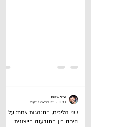
בשלב אישור התובענה כייצוגית, נדרש בית
המשפט לבחון האם התובענה הייצוגית היא
"הדרך היעילה וההוגנת" להכרעה במחלוקת לפי
סעיף 8(א)(2) לחוק תובענות ייצוגיות.[2] במסגרת
זו יש לבדוק, בין היתר, האם מתעורר קושי לנהל
את בירור התיק בשל אותה שונות.[3] בעקבות
פסק הדין בעניין ע"א 7622/22 קשתן נ' כרטיסי
אשראי לישראל בע"מ (נבו 15.2.2026)
איתי שיפמן
1 ביוני
זמן קריאה 5 דקות
שני הליכים, התנהגות אחת: על
היחס בין התובענה הייצוגית