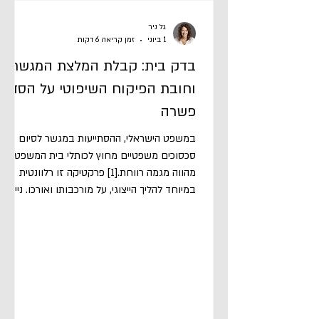
גל ניר
1 ביוני
זמן קריאה 6 דקות
בדק בית: קבלת המלצת המגשר
וחובת הפיקוח השיפוטי על הסדרי
פשרה
במשפט הישראלי, ההסתייעות במגשר לסיום
סכסוכים משפטיים מחוץ לכותלי בית המשפט
מהווה מגמה רווחת.[1] פרקטיקה זו רלוונטית
במיוחד להליך הייצוגי, על מורכבותו ואורכו. נייר
עמדה זה בוחן את המשמעויות הנורמטיביות של
הסתמכות בתי המשפט על המלצת המגשר בגדר
אישור פשרות בתובענות ייצוגיות. אטען שמגמה
זו, שלמעשה מעבירה את פונקציית הפיקוח
הציבורית לידי גורמים פרטיים, מייצרת התנגשות
אפשרית עם תכליות ההליך: היעילות באה על
חשבון הגנה על חברי הקבוצה הנעדרים, פיקוח