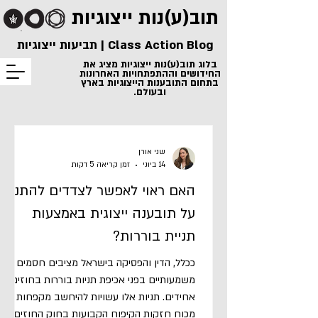
תוב(ע)נות
ייצוגיות
Class Action Blog | תביעות ייצוגיות
בלוג תוב(ע)נות ייצוגיות מציג את
החידושים וההתפתחויות האחרונות
בתחום התובענות הייצוגיות בארץ
ובעולם.
שני אורן
14 ביוני
זמן קריאה 5 דקות
האם ראוי לאפשר לצדדים להתנות
על תובענה ייצוגית באמצעות
תניית בוררות?
ככלל, הדין והפסיקה בישראל מציבים חסמים
משמעותיים בפני אכיפת תניות בוררות בחוזים
אחידים. תניות אלו עשויות להיחשב מקפחות
מכוח חזקות הקיפוח הקבועות בחוק החוזים