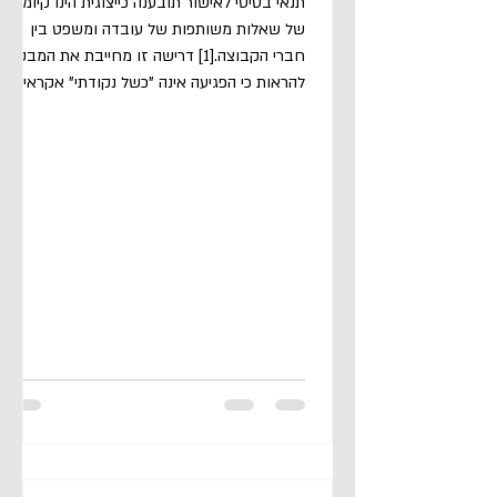
תנאי בסיסי לאישור תובענה כייצוגית הינו קיומן
של שאלות משותפות של עובדה ומשפט בין
חברי הקבוצה.[1] דרישה זו מחייבת את המבקש
להראות כי הפגיעה אינה "כשל נקודתי" אקראי,
אלא תוצר של "מנגנון שיטתי".[2] בעידן שבו
אלגוריתמים ומודלי בינה מלאכותית מנהלים את
הממשק מול הלקוח,[3] הדרישה ל"שיטתיות"
ניצבת בפני אתגר, שכן אלגוריתמים מבוססי
למידת מכונה פועלים ברמת מורכבות גבוהה,
היוצרת לעיתים עמימות בנוגע לתהליך קבלת
ההחלטות. נייר זה יטען כי הדין הקיים אינו מותאם
למציאות הטכנולוגית והקושי הראיי