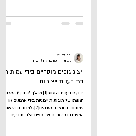
על הסדרי פשרה, הרתעה ואכיפה ציבורית
קרן לבונטין
1 ביוני
זמן קריאה 7 דקות
ייצוג גופים מוסדיים בידי עמותות
בתובענות ייצוגיות
חוק תובענות ייצוגיות[1] (להלן: "החוק") מאפשר
הגשתן של תובענות ייצוגיות בידי ארגונים או
עמותות, בתנאים מסוימים[2]. למרות החששות
המצויים בשימושם של גופים אלו כתובעים
מייצגים[3], ניכרת בפסיקה גישה הקוראת לא
להקשות עליהם יתר על המידה בדרכם להגיש