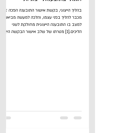
בהליך הייצוגי, בקשת אישור התובענה הפכה זה
מכבר להליך בפני עצמו, והלכה למעשה מביאה
למצב בו התובענה הייצוגית מחולקת לשני
הליכים.[1] מטרתו של שלב אישור הבקשה היא
סינון תובענות לא ראויות, על מנת להקטין עלויות
ואת הסיכונים הכרוכים בהליך מלא לצדדים
ולמערכת, ולצמצם את ההשפעה המצננת של
ההליך המשפטי על פעילויות שיש להן תועלת
חברתית.[2] אולם, סינון בשלב זה טומן בחובו
גם סכנות, מאחר והוא יכול לשמש משיבים (להלן:
נתבעים) הן בכלים הגנתיים לגיטימיים והן
כאסטרטגיה להכביד על ניהול ההליך.[3] כ