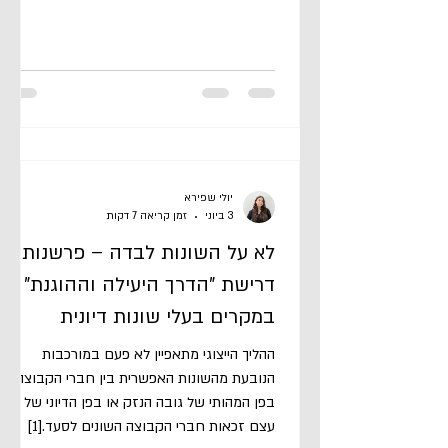
החוק),[3] את השיטה הנוהגת בבתי המשפט
ואציע חשיבה מחודשת. אטען
יולי שפירא
3 ביוני
זמן קריאה 7 דקות
לא על השונות לבדה – פרשנות
דרישת "הדרך היעילה וההוגנת"
במקרים בעלי שונות דיונית
ההליך הייצוגי מתאפיין לא פעם במורכבות
הנובעת מהשונות האפשרית בין חברי הקבוצה,
בפן המהותי של גובה הנזק או בפן הדיוני של
עצם זכאות חברי הקבוצה השונים לסעד.[1]