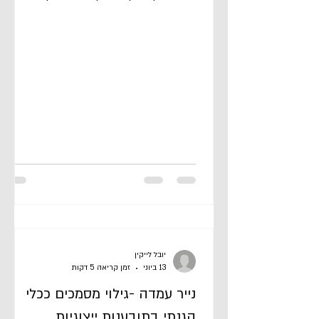
האחידים, התשמ"ג–1982.[1] בנוסף לכך, גם
כאשר התניה אינה נפסלת מכוח דיני החוזים
האחידים, בתי המשפט נוטים לראות בעצם
קיומה של תובענה ייצוגית "טעם מיוחד" שלא
לעכב את בירור ההליך מחמת תניית בוררות, מתוך
חשש כי אכיפתה תסכל בפועל את מימוש הזכות
לגישה לערכאות ואת תכליותיו הציבוריות של
מוסד התובענה הייצוגית.[2] בנייר עמדה זה אציע
יובל לייקין
13 ביוני
זמן קריאה 5 דקות
נייר עמדה -גילוי מסמכים ככלי
הגנתי בתובענות ייצוגיות