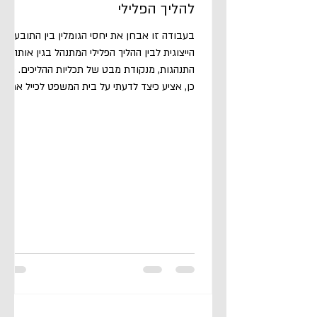
להליך הפלילי
בעבודה זו אבחן את יחסי הגומלין בין התובענה
הייצוגית לבין ההליך הפלילי המתנהל בגין אותה
התנהגות, מנקודת מבט של תכליות ההליכים. כמו
כן, אציע כיצד לדעתי על בית המשפט לכייל את
הסנקציות בין ההליכים כך שסכומן הכולל ישקף
הרתעה ראויה, תוך שמירה על איזון בין התכליות
המהותיות והדיוניות. כמו כן, יובהר מראש כי הכיול
המוצע בעבודה זו נוגע לרכיב ההרתעתי-עונשי
של ההליכים בלבד, וכי לעיתוי ההכרעה בכל אחד
מההליכים עשויה להיות משמעות מהותית לשאלת
הכיול, כפי שיפורט להלן. ראשית, אציג את תכליות
שני