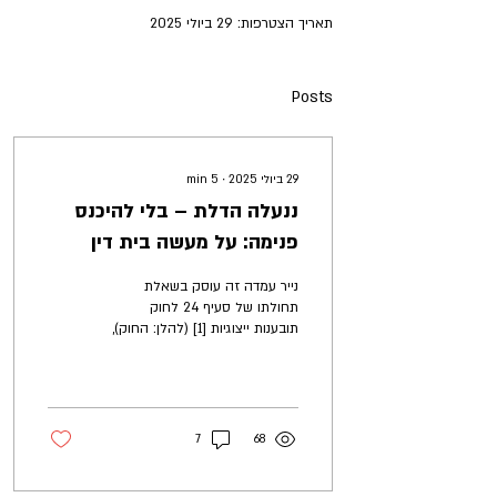
תאריך הצטרפות: 29 ביולי 2025
Posts
29 ביולי 2025
∙
5
min
ננעלה הדלת – בלי להיכנס
פנימה: על מעשה בית דין
בשלב אישור תובענה ייצוגית
נייר עמדה זה עוסק בשאלת
תחולתו של סעיף 24 לחוק
תובענות ייצוגיות [1] (להלן: החוק),
ובפרט בשאלה האם פסק דין
הדוחה בקשה לאישור תובענה...
7
68