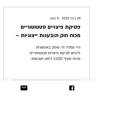
29 ביולי 2025
∙
5
min
פסיקת פיצויים סטטוטוריים
מכוח חוק תובענות ייצוגיות –
המצוי והרצוי
נייר עמדה זה עוסק באפשרות
להגיש תביעת פיצויים סטטוטוריים
מכוח סעיף 20(ה) לחוק תובענות
ייצוגיות, [1] (להלן: החוק) תוך
הצגת מקרה בוחן...
2
213