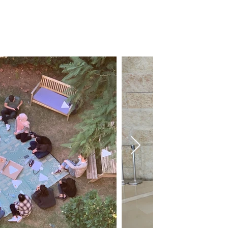
ת הינה
 פעילות
–
.
רך
ברסיטת
ת רווח.