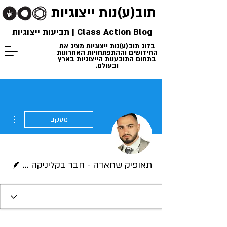
תוב(ע)נות
ייצוגיות
Class Action Blog | תביעות ייצוגיות
בלוג תוב(ע)נות ייצוגיות מציג את
החידושים וההתפתחויות האחרונות
בתחום התובענות הייצוגיות בארץ
ובעולם.
ions
מעקב
כותב/ת
תאופיק שחאדה - חבר בקליניקה לתובענות ייצוגיות