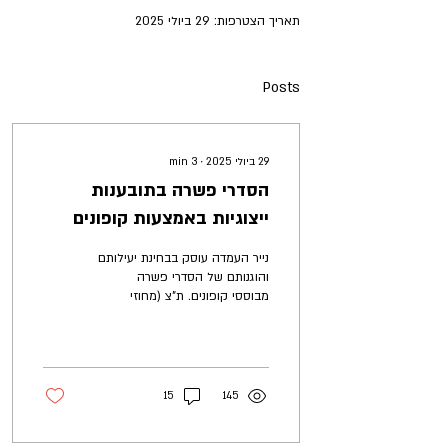
תאריך הצטרפות: 29 ביולי 2025
Posts
29 ביולי 2025
∙
3
min
הסדרי פשרה בתובענות
ייצוגיות באמצעות קופונים
נייר העמדה עוסק בבחינת יעילותם
והוגנותם של הסדרי פשרה
מבוססי קופונים. ת"צ (מחוזי
מרכז) 29069-11-22 מליוכין נ'
איסתא ישראל בע"מ (נבו...
15
145