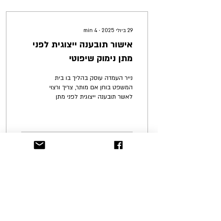
29 ביולי 2025
∙
4
min
אישור תובענה ייצוגית לפני
מתן נימוק שיפוטי
נייר העמדה עוסק בהליך בו בית
המשפט בוחן אם מותר, צריך ורצוי
לאשר תובענה ייצוגית לפני מתן
נימוק שיפוטי. רע"א 29905-01-
24 הומלנד טי.אל.וי....
6
61