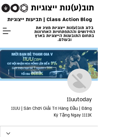
תוב(ע)נות
ייצוגיות
Class Action Blog | תביעות ייצוגיות
בלוג תוב(ע)נות ייצוגיות מציג את
החידושים וההתפתחויות האחרונות
בתחום התובענות הייצוגיות בארץ
ובעולם.
ions
מעקב
11uutoday
11UU | Sân Chơi Giải Trí Hàng Đầu | Đăng
Ký Tặng Ngay 1111K