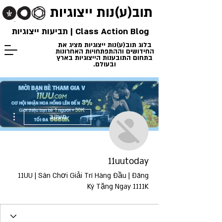
תוב(ע)נות
ייצוגיות
Class Action Blog | תביעות ייצוגיות
בלוג תוב(ע)נות ייצוגיות מציג את
החידושים וההתפתחויות האחרונות
בתחום התובענות הייצוגיות בארץ
ובעולם.
ions
מעקב
11uutoday
11UU | Sân Chơi Giải Trí Hàng Đầu | Đăng
Ký Tặng Ngay 1111K