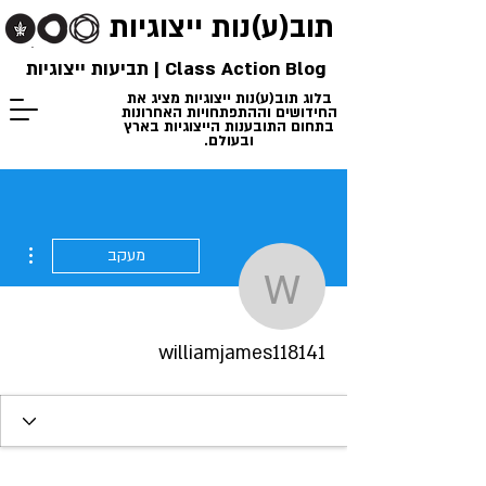
תוב(ע)נות
ייצוגיות
Class Action Blog | תביעות ייצוגיות
בלוג תוב(ע)נות ייצוגיות מציג את
החידושים וההתפתחויות האחרונות
בתחום התובענות הייצוגיות בארץ
ובעולם.
ions
מעקב
liamjames118141
williamjames118141