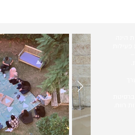
ת הינה
 פעילות
–
.
רך
ברסיטת
ת רווח.