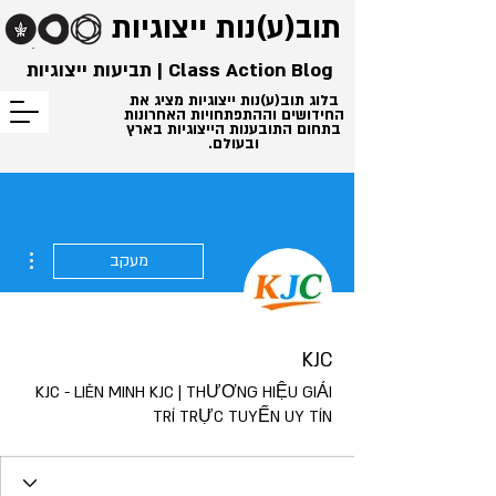
תוב(ע)נות
ייצוגיות
Class Action Blog | תביעות ייצוגיות
בלוג תוב(ע)נות ייצוגיות מציג את
החידושים וההתפתחויות האחרונות
בתחום התובענות הייצוגיות בארץ
ובעולם.
ions
מעקב
KJC
KJC - LIÊN MINH KJC | THƯƠNG HIỆU GIẢI
TRÍ TRỰC TUYẾN UY TÍN