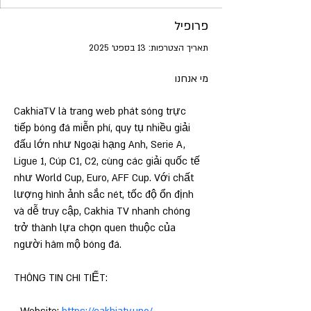
פרופיל
תאריך הצטרפות: 13 בספט׳ 2025
מי אנחנו
CakhiaTV là trang web phát sóng trực 
tiếp bóng đá miễn phí, quy tụ nhiều giải 
đấu lớn như Ngoại hạng Anh, Serie A, 
Ligue 1, Cúp C1, C2, cùng các giải quốc tế 
như World Cup, Euro, AFF Cup. Với chất 
lượng hình ảnh sắc nét, tốc độ ổn định 
và dễ truy cập, Cakhia TV nhanh chóng 
trở thành lựa chọn quen thuộc của 
người hâm mộ bóng đá.
THÔNG TIN CHI TIẾT: 