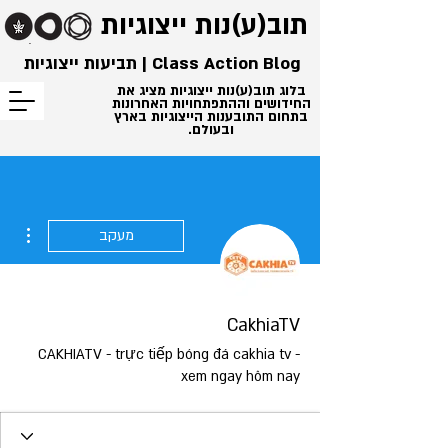
תוב(ע)נות
ייצוגיות
Class Action Blog | תביעות ייצוגיות
בלוג תוב(ע)נות ייצוגיות מציג את
החידושים וההתפתחויות האחרונות
בתחום התובענות הייצוגיות בארץ
ובעולם.
ions
מעקב
CakhiaTV
CAKHIATV - trực tiếp bóng đá cakhia tv -
xem ngay hôm nay