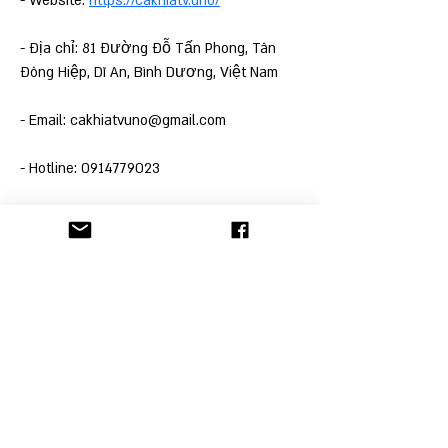
- Website: 
https://cakhiatv.uno/
- Địa chỉ: 81 Đường Đỗ Tấn Phong, Tân 
Đông Hiệp, Dĩ An, Bình Dương, Việt Nam
- Email: cakhiatvuno@gmail.com
- Hotline: 0914779023
#cakhiatv #linkvaocakhiatv 
#trangchucakhiatv #cakhiatvuno