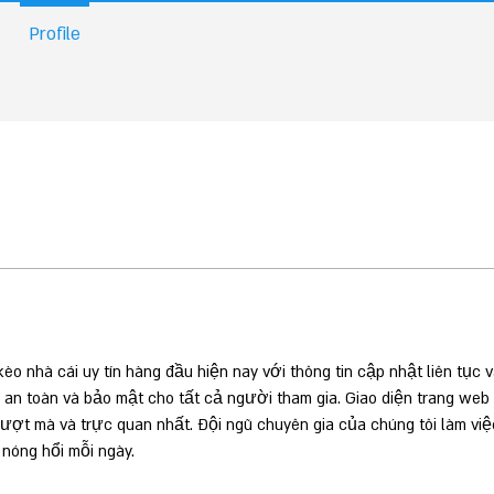
Profile
o nhà cái uy tín hàng đầu hiện nay với thông tin cập nhật liên tục v
 an toàn và bảo mật cho tất cả người tham gia. Giao diện trang web
ợt mà và trực quan nhất. Đội ngũ chuyên gia của chúng tôi làm vi
 nóng hổi mỗi ngày.