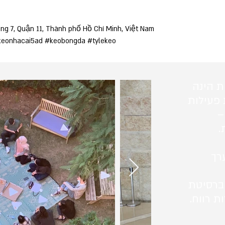
ng 7, Quận 11, Thành phố Hồ Chí Minh, Việt Nam
keonhacai5ad #keobongda #tylekeo
ת הינה
 פעילות
–
.
רך
ברסיטת
ת רווח.