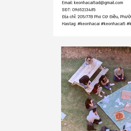
Email: keonhacai5ad@gmail.com
SĐT: 0965213485
Địa chỉ: 205/77B Phó Cơ Điều, Phườ
Hastag: #keonhacai #keonhacai5 #