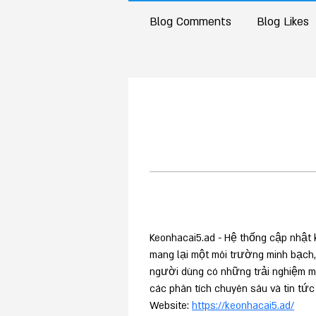
Blog Comments
Blog Likes
Keonhacai5.ad - Hệ thống cập nhật kè
mang lại một môi trường minh bạch,
người dùng có những trải nghiệm mư
các phân tích chuyên sâu và tin tức
Website: 
https://keonhacai5.ad/