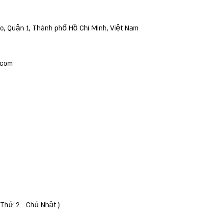
ao, Quận 1, Thành phố Hồ Chí Minh, Việt Nam
.com
( Thứ 2 - Chủ Nhật )