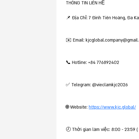
THÔNG TIN LIÊN HỆ
📌 Địa Chỉ: 7 Đinh Tiên Hoàng, Đa K
✉️ Email: kjcglobal.company@gmail
📞 Hotline: +84 776892402
✅ Telegram: @vieclamkjc2026
🌐 Website: 
https://www.kjc.global/
🕗 Thời gian làm việc: 8:00 - 23:59 