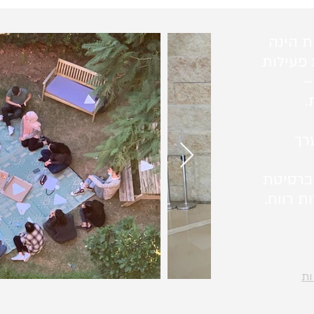
ת הינה
 פעילות
–
.
רך
ברסיטת
ת רווח.
ות