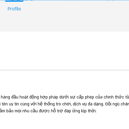
Profile
u hàng đầu hoạt động hợp pháp dưới sự cấp phép của chính thức từ
 tên uy tín cùng với hệ thống trò chơi, dịch vụ đa dạng. Đội ngũ chă
đảm bảo mọi nhu cầu được hỗ trợ đáp ứng kịp thời.