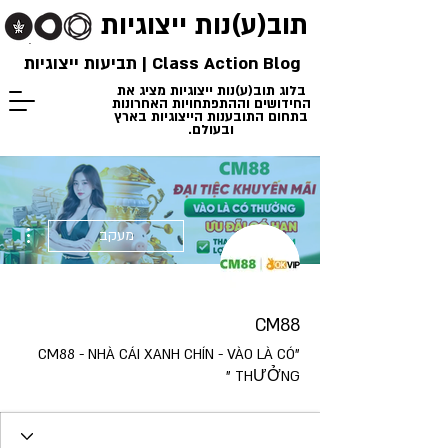
תוב(ע)נות
ייצוגיות
Class Action Blog | תביעות ייצוגיות
בלוג תוב(ע)נות ייצוגיות מציג את
החידושים וההתפתחויות האחרונות
בתחום התובענות הייצוגיות בארץ
ובעולם.
ions
מעקב
CM88
"CM88 - NHÀ CÁI XANH CHÍN - VÀO LÀ CÓ
THƯỞNG "