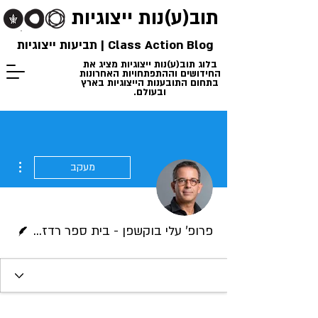
תוב(ע)נות
ייצוגיות
Class Action Blog | תביעות ייצוגיות
בלוג תוב(ע)נות ייצוגיות מציג את
החידושים וההתפתחויות האחרונות
בתחום התובענות הייצוגיות בארץ
ובעולם.
ions
מעקב
כותב/ת
פרופ' עלי בוקשפן - בית ספר רדזינר למשפטים, אוניברסיטת רייכמן (הבינתחומי-הרצליה) ויו"ר הקרן למימון תובענות ייצוגיות