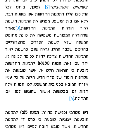
תובענות ייצוגיות לפי נוסחן ערב יום התחילה, 
״
בשינויים המחויבים
״.
[2]
 לפיכך, ביחס לכל 
ההליכים הללו התקנות החדשות אינן משנות דבר, 
אלא אם בית המשפט מפרש את התקנות הישנות 
לאור הוראות התקנות החדשות.
[3]
מאחר 
שההוראה המפורשת משמיעה את כוונת מחוקק 
המשנה שלא לשנות הסדרים פרוצדורליים 
בהליכים שכבר החלו, נראה שגם פרשנות לאור 
התקנות החדשות צריכה להיות כפופה לכוונה זו. 
יחד עם זאת, 
תקנה 180(א) 
לתקנות החדשות 
קובעת כי הוראות חלק א׳, אשר קובעות את 
עקרונות היסוד של סדרי הדין, חלות על כל עניין 
אזרחי המובא בפני בית המשפט. לכן, תקנות אלה 
חלות גם בבקשות אישור שהוגשו לפני יום 
התחילה.
[4]
דיון מקדמי ופגישת מהו"ת
: 
תקנה 5(ב)
 לתקנות 
תובענות ייצוגיות קובעת כי 
פרק ד' 
לתקנות 
החדשות, אשר קובע חובה לקיים דיון מקדמי 