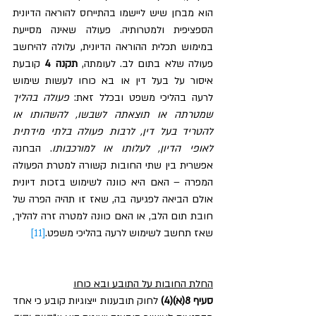
הוא מבחן שיש ליישמו בהתייחס להוראה הדיונית 
הספציפית ולמטרותיה. פעולה שאינה מסייעת 
במימוש תכלית ההוראה הדיונית, עלולה להיחשב 
פעולה שלא בתום לב. לעומתה, 
תקנה 4
 קובעת 
איסור על בעל דין או בא כוחו לעשות שימוש 
לרעה בהליכי משפט ובכלל זאת: 
פעולה בהליך 
שמטרתה או תוצאתה לשבשו, להשהותו או 
להטריד בעל דין, לרבות פעולה בלתי מידתית 
לאופי הדיון, לעלותו או למורכבותו
. הבחנה 
אפשרית בין שתי החובות קשורה למטרת הפעולה 
המפרה – האם היא כוונה לשימוש בזכות דיונית 
אולם הביאה לפגיעה בה, שאז זו תהיה הפרה של 
חובת תום הלב, או האם כוונה למטרה זרה להליך, 
שאז תחשב לשימוש לרעה בהליכי משפט.
[11]
החלת החובות על התובע ובא כוחו
סעיף 8(א)(4) 
לחוק תובענות ייצוגיות קובע כי אחד 