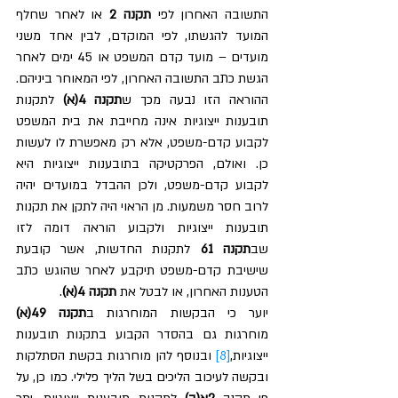
התשובה האחרון לפי 
תקנה 2
 או לאחר שחלף 
המועד להגשתו, לפי המוקדם, לבין אחד משני 
מועדים – מועד קדם המשפט או 45 ימים לאחר 
הגשת כתב התשובה האחרון, לפי המאוחר ביניהם. 
ההוראה הזו נבעה מכך ש
תקנה 4(א) 
לתקנות 
תובענות ייצוגיות אינה מחייבת את בית המשפט 
לקבוע קדם-משפט, אלא רק מאפשרת לו לעשות 
כן. ואולם, הפרקטיקה בתובענות ייצוגיות היא 
לקבוע קדם-משפט, ולכן ההבדל במועדים יהיה 
לרוב חסר משמעות. מן הראוי היה לתקן את תקנות 
תובענות ייצוגיות ולקבוע הוראה דומה לזו 
שב
תקנה 61 
לתקנות החדשות, אשר קובעת 
שישיבת קדם-משפט תיקבע לאחר שהוגש כתב 
הטענות האחרון, או לבטל את 
תקנה 4(א)
. 
יוער כי הבקשות המוחרגות ב
תקנה 49(א) 
מוחרגות גם בהסדר הקבוע בתקנות תובענות 
ייצוגיות,
[8]
 ובנוסף להן מוחרגות בקשת הסתלקות 
ובקשה לעיכוב הליכים בשל הליך פלילי. כמו כן, על 