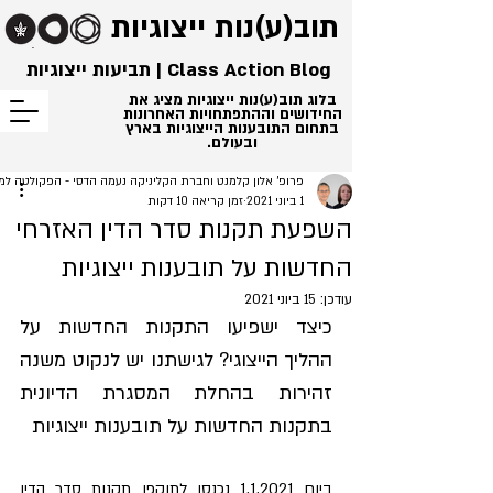
תוב(ע)נות
ייצוגיות
Class Action Blog | תביעות ייצוגיות
בלוג תוב(ע)נות ייצוגיות מציג את
החידושים וההתפתחויות האחרונות
בתחום התובענות הייצוגיות בארץ
ובעולם.
פרופ' אלון קלמנט וחברת הקליניקה נעמה הדסי - הפקולטה ל
1 ביוני 2021
זמן קריאה 10 דקות
השפעת תקנות סדר הדין האזרחי
החדשות על תובענות ייצוגיות
עודכן:
15 ביוני 2021
כיצד ישפיעו התקנות החדשות על 
ההליך הייצוגי? לגישתנו יש לנקוט משנה 
זהירות בהחלת המסגרת הדיונית 
בתקנות החדשות על תובענות ייצוגיות
ביום 1.1.2021 נכנסו לתוקפן תקנות סדר הדין 