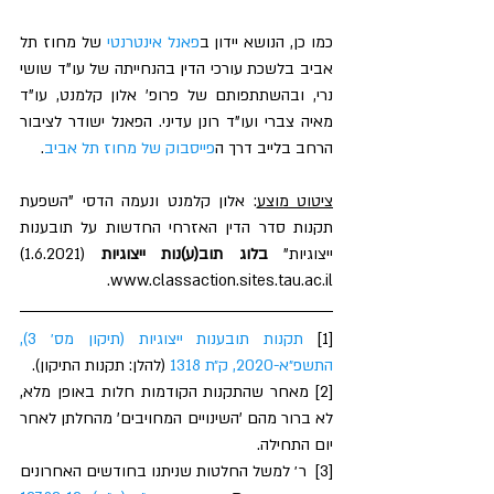
כמו כן, הנושא יידון ב
פאנל אינטרנטי
 של מחוז תל 
אביב בלשכת עורכי הדין בהנחייתה של עו"ד שושי 
נרי, ובהשתתפותם של פרופ' אלון קלמנט, עו"ד 
מאיה צברי ועו"ד רונן עדיני. הפאנל ישודר לציבור 
הרחב בלייב דרך ה
פייסבוק של מחוז תל אביב
.
ציטוט מוצע
: אלון קלמנט ונעמה הדסי "השפעת 
תקנות סדר הדין האזרחי החדשות על תובענות 
ייצוגיות" 
בלוג תוב(ע)נות ייצוגיות
 (1.6.2021) 
www.classaction.sites.tau.ac.il.
[1] 
תקנות תובענות ייצוגיות (תיקון מס׳ 3), 
התשפ״א-2020, ק״ת 1318
 (להלן: תקנות התיקון).
[2] מאחר שהתקנות הקודמות חלות באופן מלא, 
לא ברור מהם 'השינויים המחויבים' מהחלתן לאחר 
יום התחילה.
[3]  ר׳ למשל החלטות שניתנו בחודשים האחרונים 