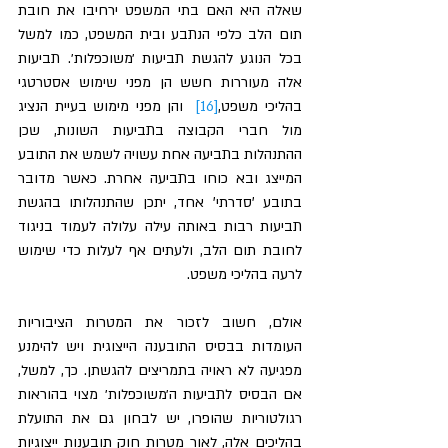
שאלה היא האם בתי המשפט ירחיבו את חובת 
תום הלב כלפי הנתבע ובית המשפט, כמו למשל 
בכל הנוגע להגשת תביעות ׳משוכפלות׳. תביעות 
אלה מעוררות חשש הן מפני שימוש אסטרטגי 
בהליכי משפט,
[16]
  והן מפני מימוש בעיית הנציג 
מול חברי הקבוצה בתביעות השונות, שכן 
ההתנהלות בתביעה אחת עשויה לשמש את התובע 
המייצג ובא כוחו בתביעה אחרת. כאשר מדובר 
בתובע 'סדרתי' אחד, יתכן שהתנהלותו בהגשת 
תביעות רבות באותה עילה עלולה לעמוד בניגוד 
לחובת תום הלב, ולעתים אף לעלות כדי שימוש 
לרעה בהליכי משפט. 
אולם, חשוב לזכור את המטרות הציבוריות 
העומדות בבסיס התובענה הייצוגית ויש להימנע 
מפגיעה לא ראויה בתמריצים להגשתן. כך, למשל, 
אם הבסיס לתביעות ה׳משוכפלות׳ מצוי בהוראות 
רגולטוריות שהופרו, יש לבחון גם את התועלת 
בהליכים אלה, לאור מטרות חוק תובענות ייצוגיות 