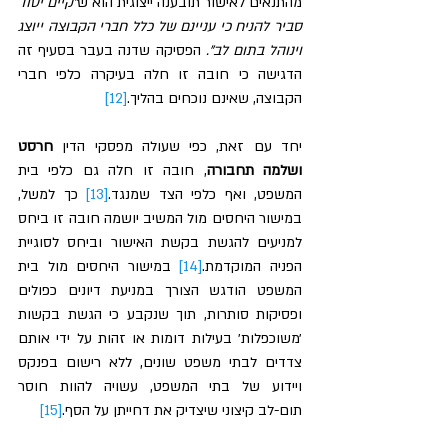
מהתנאים לאישור תובענה ייצוגית הוא ש
"קיים יסוד 
סביר להניח כי עניינם של כלל חברי הקבוצה ייוצג 
וינוהל בתום לב".
 הפסיקה שדנה בעבר בסעיף זה 
הדגישה כי חובה זו חלה בעיקרה כלפי חברי 
הקבוצה, שאינם נוכחים בהליך.
[12]
יחד עם זאת, כפי שעולה מפסקי הדין 
חרסט 
ושלמה תחבורה
, חובה זו חלה גם כלפי בית 
המשפט, ואף כלפי הצד שמנגד.
[13]
 כך למשל, 
במישור היחסים מול המשיב יושמה חובה זו ביחס 
למניעים להגשת בקשת האישור וביחס לסוגיית 
הפניה המוקדמת.
[14]
 במישור היחסים מול בית 
המשפט הודגש הצורך במניעת דיונים כפולים 
ופסיקות סותרות, תוך שנקבע כי הגשת בקשות 
׳משוכפלות׳ בעילות דומות או זהות על ידי אותם 
צדדים לבתי משפט שונים, ללא רישום בפנקס 
ויידוע של בתי המשפט, עשויה להוות חוסר 
תום-לב קיצוני שיצדיק את דחייתן על הסף.
[15]