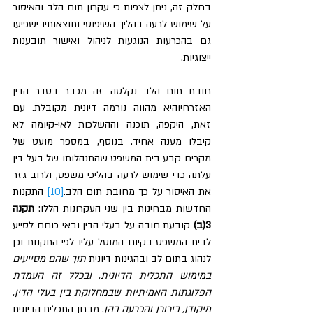
בחלק זה, ניתן לצפות כי עקרון תום הלב והאיסור 
על שימוש לרעה בהליך השיפוטי ותוצאותיו ישפיעו 
גם בהכרעות הנוגעות לניהול ואישור תובענות 
ייצוגיות. 
חובת תום הלב נקלטה זה מכבר בסדר הדין 
האזרחיוהיא מהווה נורמה דיונית מקובלת. עם 
זאת, היקפה, תוכנה וההשלכות לאי-קיומה לא 
קיבלו מענה אחיד. בנוסף, במספר מועט של 
מקרים קבע בית המשפט שהתנהלותו של בעל דין 
עלתה כדי שימוש לרעה בהליכי משפט, ולרוב גזר 
את האיסור על כך מחובת תום הלב.
[10]
 התקנות 
החדשות מבחינות בין שני העקרונות הללו: 
תקנה 
3(ב)
 קובעת חובה על בעלי הדין ובאי כוחם לסייע 
לבית המשפט בקיום המוטל עליו לפי התקנות וכן 
לנהוג בתום לב ובהגינות דיונית 
תוך שהם מסייעים 
במימוש התכלית הדיונית, ובכלל זה העמדת 
הפלוגתות האמיתיות שבמחלוקת בין בעלי הדין, 
מיקודן, בירורן והכרעה בהן
. מבחן התכלית הדיונית 