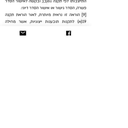
התייצבותו לפי תקנה 61(ב); ובקשה לאישור הסדר 
פשרה, הסדר גישור או אישור הסדר דיוני. 
[9] הוראה זו נראית מיותרת, לאור הוראת תקנה 
19(א) לתקנות תובענות ייצוגיות, אשר מחילה 
ממילא את הוראות תקנות סדר הדין האזרחי  
כאשר אין הוראה מיוחדת לענין הנדון בתקנות 
תובענות ייצוגיות. אולם, הדבר נחוץ כדי למנוע 
ספקות ביחס לתחולת תקנות 49(ב)-(ט) לתקנות 
החדשות, הן בשל הוראת תקנה 2א(א) לתקנות 
תובענות ייצוגיות והן משום שמדובר בבקשת 
אישור ולא בתביעה עצמה.
[10] ר' למשל 
בש"א 6479/06 
בנק דיסקונט נ' 
שנפ 
(נבו 15.1.2007)
; 
רע"א 6658/09 
מולטילוק 
בע"מ נ' רב בריח (08) תעשיות בע"מ
 (נבו 
12.1.2010)
; 
ע"א 2452/01‏ 
אורן נ' מגדל חברה 
לביטוח
 פ"ד נח(1) 577.
[11] להבחנה בין החובות יש משמעות, בין היתר, 
לאור תקנה 42 לתקנות החדשות המאפשרת לבית 
המשפט למחוק כתב טענות רק משום שסבר 