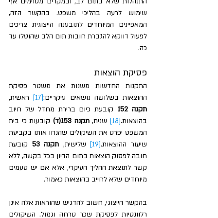
התנהלות שלא בתום לב, ובמקרים מסוימים אף 
שימוש לרעה בהליכי משפט. בהקשר הזה, 
המאפיינים המיוחדים לתובענה הייצוגית צריכים 
לפעול דווקא להגברת חובות תום הלב שהוטלו עד 
כה.
פסיקת הוצאות
התקנות החדשות משנות את משטר פסיקת 
ההוצאות בשלושה נושאים עיקריים:
[17]
 ראשית, 
תקנה 152
 קובעת כיום ברירת מחדל של חיוב 
בהוצאות.
[18]
 שנית, 
תקנה 153(ד)
 קובעות כי בית 
המשפט יפרט את השיקולים שהנחו אותו בקביעת 
שיעור ההוצאות.
[19]
 שלישית,
 תקנה 53
 קובעת 
חובה לפסוק הוצאות בתום הדיון בכל בקשה, ללא 
קשר לתוצאת ההליך העיקרי, אלא אם יש טעמים 
מיוחדים שלא לחייב בהוצאות כאמור. 
בהקשר הייצוגי, חשוב להדגיש שהוראות אלה אינן 
רלוונטיות לפסיקת שכר טרחה וגמול. השיקולים 