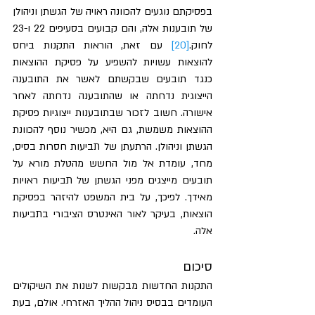
בפסיקתם נוגעים להכוונה ראויה של הגשתן וניהולן 
של תובענות אלה, והם קבועים בסעיפים 22 ו-23 
לחוק.
[20]
 עם זאת, הוראות התקנות ביחס 
להוצאות עשויות להשפיע על פסיקת ההוצאות 
כנגד תובעים שבקשתם לאשר את התובענה 
הייצוגית נדחתה או שהתובענה נדחתה לאחר 
אישורה. חשוב לזכור שבתובענות ייצוגיות פסיקת 
ההוצאות משמשת, גם היא, מכשיר נוסף להכוונת 
הגשתן וניהולן. הרתעתן של תביעות חסרות בסיס, 
מחד, עומדת אל מול החשש מהטלת מורא על 
תובעים מייצגים מפני הגשתן של תביעות ראויות 
מאידך. לפיכך, על בית המשפט להיזהר בפסיקת 
הוצאות, בעיקר לאור האינטרס הציבורי בתביעות 
אלה.
סיכום
התקנות החדשות מבקשות לשנות את השיקולים 
העומדים בבסיס ניהול ההליך האזרחי. אולם, בעת 