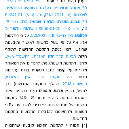
בעניין קיצור כתבי טענות - 
ת״צ (ת״א) 12783-12-
20 
אמטל מחשבים בע״מ נ׳ המועצה הישראלית 
לצרכנות 
(נבו 24.1.2021)
; 
ת״צ (ת״א) 56241-01-
20 
מ.ת.מ. מוטורס בע״מ נ׳ שמואל ברק
, פס׳ 19-
13
; 
ת״צ (חי׳) 58006-01-20 
שלמה וולפנר נ׳ 
Boiron
, פס׳ כה-כח (נבו 7.3.2021).
 על פי החלטות 
אלו, אף על פי שעל בקשות לאישור ותובענות 
שהוגשו לפני כניסת התקנות החדשות לתוקף 
חלות 
תקנות סדר הדין האזרחי, התשמ״ד-1984
(להלן: התקנות הישנות), ניתן להקדים את המאוחר 
ולהורות על קיצור כתבי הטענות ברוח עקרונות 
היסוד של 
תקנות סדר הדין האזרחי, 
התשע״ט-2018
 (להלן: התקנות החדשות). כך 
למשל, בעניין 
מ.ת.מ. מוטורס 
נעזר השופט מאור 
בסמכות הנתונה לו לפי תקנות 91 ו-143 לתקנות 
הישנות על מנת להורות לצדדים לקצר את כתבי 
הטענות ולהתאימם למגבלות הקבועות בתקנות 
החדשות.  
[4] תקנה 7 לתקנות התיקון קובעת שההפניה 