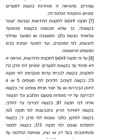
עמודים. מהוראה זו מוחרגת בקשה לסעדים 
זמניים והתצהיר הנלווה לה. 
[7] תקנה 49(א) לתקנות החדשות קובעת ״עוצר 
בקשות״, כך שלא תוגשנה בקשות מהמועד 
שלאחר הגשת כתב התשובה או המועד שחלף 
להגשתו, לפי המוקדם, ועד למועד ישיבת קדם 
המשפט הראשונה. 
[8] על פי תקנה 49(א) לתקנות החדשות, הוראה זו 
לא תחול על בקשות לסעדים זמניים לפי פרק ט״ו 
לתקנות; בקשה לגביית עדות מוקדמת לפי תקנה 
73; בקשה לעיכוב הליכים לפי סעיפים 5 או 6 
לחוק הבוררות או על יסוד תניית שיפוט זר; בקשה 
לבדיקה על ידי מומחה מטעם הנתבע וכל הקשור 
אליה לפי תקנה 87; בקשה לצירוף צד להליך; 
בקשה לאיחוד הדיון בתובענות לפי תקנה 40; 
בקשה לתיקון כתבי טענות לפי פרק ז׳; בקשה 
לפסלות שופט לפי תקנה 173; בקשה לפטור 
מהתייצבות בעל דין או נציג, שניתנה החלטה על 