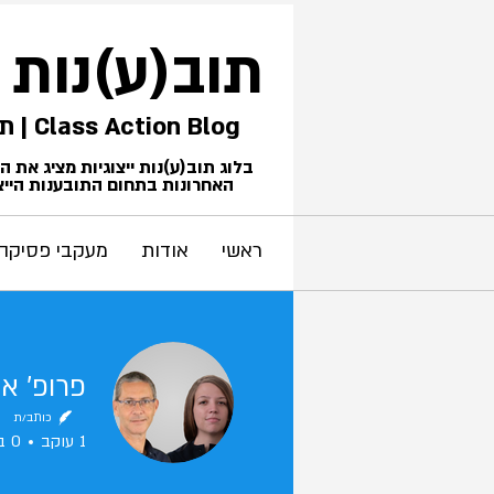
תוב(ע)נות
Class Action Blog | תביעות ייצוגיות
בלוג תוב(ע)נות ייצוגיות מציג את 
האחרונות בתחום התובענות הייצו
ראשי
אודות
מעקבי פסיקה
כותב/ת
1
עוקב
0
ב