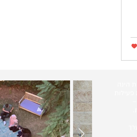
ת הינה
 פעילות
–
.
רך