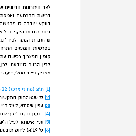
לצד היתרונות הדיוניים 
מצדיק פיצוי סמלי, שעה 
[1]
ת"צ (מחוזי מרכז) 29069-11-22
[2]
ס׳ 30א לחוק התקשורת (בזק ושידורים), התשמ"ב-1982.
[3]
 עניין 
איסתא
, לעיל ה״ש 1, בפס׳ 2
[4]
גדעון דוקוב ״סוף לנתי
[5]
 עניין 
איסתא
, לעיל ה״ש 1, בפס׳ 3
[6]
 ס׳ 19(א) לחוק תובענות ייצוגיות, התשס״ו-2006.