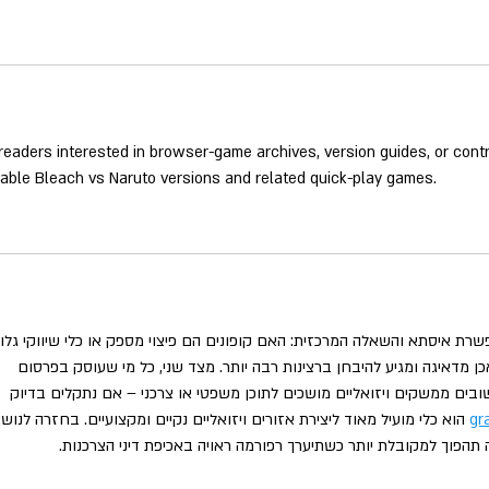
readers interested in browser-game archives, version guides, or contr
able Bleach vs Naruto versions and related quick-play games.
שרת איסתא והשאלה המרכזית: האם קופונים הם פיצוי מספק או כלי שיווקי גלוי
 אכן מדאיגה ומגיע להיבחן ברצינות רבה יותר. מצד שני, כל מי שעוסק בפרסום 
שובים ממשקים ויזואליים מושכים לתוכן משפטי או צרכני – אם נתקלים בדיוק 
gr
 הוא כלי מועיל מאוד ליצירת אזורים ויזואליים נקיים ומקצועיים. בחזרה לנושא
הפוך למקובלת יותר כשתיערך רפורמה ראויה באכיפת דיני הצרכנות.