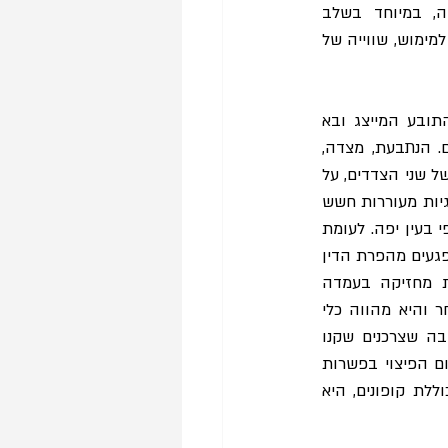
שונות על השימוש בו. על כן, קיים קושי אובייקטיבי בכימות אמיתי של שווי ההטבה, במיוחד בשלב 
אישור הסדר הפשרה. אף אם במסגרת הסדר הפשרה ניתנת לכל חברי הקבוצה זכות הניתנת למימוש, שווייה של 
שנית, בעיית הנציג המובנית בתובענות ייצוגיות, המתחדדת בהקשר של הסדרי קופונים. התובע המייצג ובא 
כוחו מעוניינים בדרך כלל בסיום מהיר של ההליך, תוך קבלת גמול ושכר טרחה משמעותיים. הנתבעת, מצדה, 
מעוניינת בסיום ההליך בעלות נמוכה ככל האפשר. הסדר קופונים עשוי לשרת את האינטרסים של שני הצדדים, על 
חשבון האינטרסים של חברי הקבוצה. כפי שממחיש פרופ׳ אלון קלמנט, פשרות בתובענות ייצוגיות מעוררות חשש 
שהנהנים העיקריים מהן הם עורך הדין והתובע המייצג, אשר זוכים לשכר טרחה ולתגמול כספי בעין יפה. לעומת 
זאת, מטרותיה של התובענה הייצוגית – אכיפת הדין והרתעה מפני הפרתו, מתן סעד הולם לנפגעים מהפרת הדין 
המועצה לצרכנות מחזיקה בעמדה 
ביקורתית אף יותר, ולשיטתה פשרת קופונים לא עומדת באף אחת מתכליות אלו, וזאת מאחר והיא מהווה כלי 
 אין כל סיבה שצרכנים שקנו 
ונפגעו, יחויבו לרכוש באותה חברה פעם נוספת על מנת לקבל פיצוי. המועצה מוצאת כי סכום הפיצוי בפשרות 
 מצד שני, כאשר הפשרה כוללת קופונים, היא 