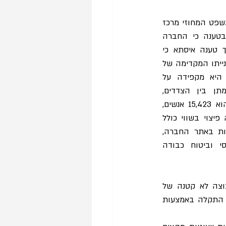
עסקינן בהסדר פשרה בתובענה ייצוגית שהוגשה נגד חברת התיירות איסתא, שאישר בית המשפט המחוזי מרכז 
ביום 30.10.2024, מפי כב' השופט גיא שני. התביעה, שהוגשה בנובמבר 2022, עסקה בטענה כי החברה 
 במסגרת ההליך טענה איסתא כי 
מדובר בתקלה טכנולוגית שגרמה לשליחת דיוורים לנמענים שלא הסכימו לכך, וכי בתגובה לפנייתו המקדימה של 
המבקש היא ביצעה פיתוח טכנולוגי לצורך הסרת התקלה. בנוסף, טענה החברה כי היא מקפידה על 
קיום הוראות חוק התקשורת, ואף מעבר לכך. בעקבות הליך גישור וקיום משא ומתן בין הצדדים, 
ולאחר שאיסתא מצאה כי מספר הנמענים המירבי שקיבלו דיוורים בעקבות אותה תקלה הוא 15,423 אנשים, 
הגיעו הצדדים להסדר פשרה. במסגרת ההסדר, התחייבה איסתא להעניק לחברי הקבוצה פיצוי בשווי כולל 
של 800 אלף שקל בצורת מספר הטבות: ההטבה הראשונה היא 15 יורו לביצוע הזמנות באתר החברה, 
ללא הגבלות ועד מאי 2026. ההטבה השנייה היא ארבעה ימי ביטוח נסיעות בסיסי וביטוח כבודה 
השופט שני אישר את הפשרה וקבע כי ״אין מחלוקת שמשלוח הפרסומות למבקש, ולקבוצה לא קטנה של 
 עוד קבע השופט כי ״נוכח דעתי כי השילוב בין פתרון התקלה באמצעות 