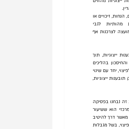
 היא האם הסדרי קופונים בתובענות ייצוגיות מהווים 
ין.
הסדרי קופונים הם הסדרי פשרה בהם, במקום פיצוי כספי ישיר לחברי הקבוצה, ניתנים קופונים, הנחות, זיכויים או 
מוצרים. הסדרים אלו נפוצים בתובענות ייצוגיות צרכניות, אך מעוררים שאלות מהותיות לגבי 
האפקטיביות שלהם בפיצוי אמיתי לחברי הקבוצה ובהרתעה מפני הפרת הדין. למעשה, המועצה לצרכנות אף 
פסק הדין מצביע על גישה פרגמטית של בתי המשפט בהתייחסות להסדרי פשרה בתובענות ייצוגיות, תוך 
הדגשת הצורך במציאת איזון ראוי בין אינטרס הציבור באכיפת הדין לבין אינטרס היעילות והחיסכון בהליכים 
משפטיים. בית המשפט ציין כי מדובר בנזק לא ממוני מתון, והסדר הפשרה נותן ביטוי מסוים לפיצוי, יחד עם שינוי 
 במסגרת זו, נמצא כי ההסדר עומד בתנאי סעיף 19(א) לחוק תובענות ייצוגיות, 
עם זאת, סוגיית השימוש בקופונים ככלי לפיצוי חברי קבוצה אינה חפה מקשיים. הסדרים מסוג זה נבחנו בפסיקה 
ובספרות האקדמית, ונמצא כי קופונים אינם תמיד מהווים פיצוי אפקטיבי אמיתי. החשש המרכזי הוא ששיעור 
מימוש הקופונים נמוך, וכי במקרים רבים הם משמשים כלי שיווקי להגדלת רווחי הנתבעת יותר מאשר דרך להיטיב 
 יתרה מזו, ייתכן שהשווי הנקוב של הקופון אינו מגלם את השווי הריאלי של הפיצוי, בשל מגבלות 