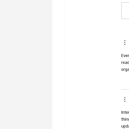
Ever
read
orga
Inte
thin
upd