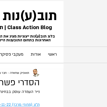
תוב(ע)נות
Class Action Blog | תביעות ייצוגיות
בלוג תוב(ע)נות ייצוגיות מציג את 
האחרונות בתחום התובענות הייצו
ראשי
אודות
מעקבי פסיקה
תאופיק שחאדה - חבר בקל
הסדרי פשרה 
נייר העמדה עוסק בבחינת 
ת"צ (מחוזי מרכז) 29069-11-22