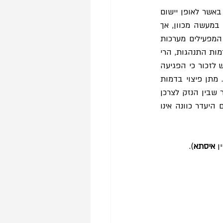
 מעלה קושי מהותי באשר לאופן יישום 
דרישת ההרתעה ואכיפת הדין. אמנם בית המשפט הדגיש כי מדובר בתקלה טכנולוגית ולא במעשה מכוון, אך 
דווקא עובדה זו מדגישה את החשיבות שבאימוץ סטנדרטים מחמירים מצד גופים מסחריים המפעילים מערכות 
דיוור רחבות היקף. ככל שהתובענה הייצוגית משמשת כלי לקביעת גבולות אחריות והצבת נורמות התנהגות, הרי 
שהעברת המסר לפיו ״תקלה״ פוטרת מאחריות מהותית – עלולה לשחוק את תכליות החוק. יש לזכור כי הפגיעה 
בפרטיות הנמענים התרחשה בפועל, ולמעלה מ-15,000 צרכנים נחשפו לפרסומות לא חוקיות. מתן פיצוי בדמות 
קופון המצריך רכישה עתידית מהנתבעת אינו מתקן את ההפרה, אלא עלול להעמיק את הפער שבין הנזק לצרכן 
לבין הרווח לנתבעת. לכן, לטעמי פסק הדין מחמיץ הזדמנות להציב גבול ברור – קו ולפיו גם היעדר כוונה אינו 
ן 
איסתא
).  