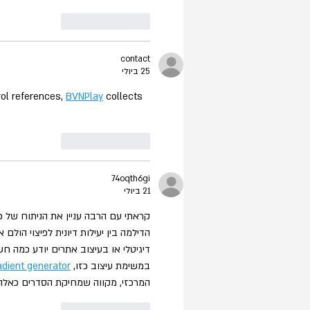
לייק
להשיב
contact
25 ביולי
ol references, 
BVNPlay
 collects 
לייק
להשיב
74oqth6gi
21 ביולי
קראתי עם הרבה עניין את הניתוח של פ
הדילמה בין יעילות דיונית לפיצוי הולם
דיגיטלי או בעיצוב אתרים יודע כמה ח
במשימת עיצוב כזו, 
adient generator
המרכזי, מקווה שמחיקת הסדרים כאלה ת