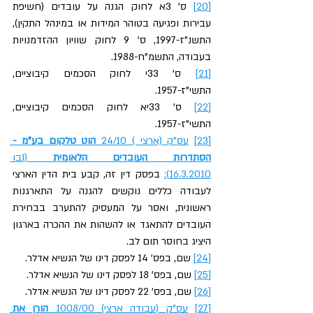
[20]
 ס' 3א לחוק הגנה על עובדים (חשיפת 
עבירות ופגיעה בטוהר המידות או במינהל התקין), 
התשנ"ז-1997, ס' 9 לחוק שוויון ההזדמנויות 
בעבודה, התשמ"ח-1988.
[21]
 ס' 33י לחוק הסכמים קיבוציים, 
התשי"ז-1957.
[22]
 ס' 33יא לחוק הסכמים קיבוציים, 
התשי"ז-1957.
[23]
עס"ק (ארצי ) 24/10 
הוט טלקום בע"מ - 
הסתדרות העובדים הלאומית
 (נבו 
16.3.2010):
 בפסק דין זה, קבע בית הדין הארצי 
לעבודה כללים נוקשים להגנה על התארגנות 
ראשונית, ואסר על המעסיק להתערב בבחירת 
העובדים להתאגד או להשהות את ההכרה בארגון 
היציג בחוסר תום לב.
[24]
 שם, בפס' 14 לפסק דינו של הנשיא אדלר.
[25]
 שם, בפס' 18 לפסק דינו של הנשיא אדלר.
[26]
 שם, בפס' 22 לפסק דינו של הנשיא אדלר.
[27]
עס"ק (עבודה ארצי) 1008/00 
הורן את 