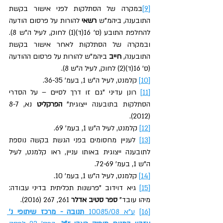
[9]
במקרה של הסתלקות לפני אישור בקשת 
התובענה, ביהמ”ש 
רשאי
 להורות על פרסום הודעה 
להחלפת התובע (ס' 16(ד)(1) לחוק, לעיל ה"ש 8). 
ובמקרה של הסתלקות לאחר אישור בקשת 
התובענה, 
חייב
 ביהמ”ש להורות על פרסום ההודעה 
(ס' 16(ד)(2) לחוק, לעיל ה"ש 8).
[10]
 קלמנט, לעיל ה"ש 1, בעמ' 36-35.
[11]
 רונן עדיני "גם זו דרך לסיים – על הסדרי 
הסתלקות בתובענה ייצוגית" 
הפרקליט
 נא, 8-7 
(2012).
[12]
 קלמנט, לעיל ה"ש 1, בעמ' 69.
[13]
 לעניין מחסומים בפני הגשת בקשה נוספת 
לתובענה ייצוגית באותו עניין, ראו קלמנט, לעיל 
ה"ש 1, בעמ' 72-69.
[14]
 קלמנט, לעיל ה"ש 1, בעמ' 10.
[15]
 גיא דוידוב "פרשנות תכליתית בדיני עבודה: 
מיהו עובד" 
ספר
סטיב אדלר
 261, 267 (2016).
[16]
ע"א 10085/08 
תנובה - מרכז שיתופי נ' 