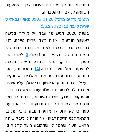
התנכלות, ובוחן פתרונות ראויים לכך באמצעות 
השוואה לעולם דיני העבודה.
ת"צ (מינהליים מרכז) 8805-01-20 
מאמון גבאלי נ' 
עירית טייבה
 (נבו 13.2.2022):
בשנת 2020 הגיש מר עבד אל קאדר, בקשה 
לאישור תובענה ייצוגית כנגד עיריית טייבה, בגין 
גבייה שלא כדין. כשנה לאחר מכן, הוחלף המבקש 
הייצוגי במבקש חלופי – מר גבאלי.
[3]
 לאחר מתן 
פסק דין בתיק, הגיש התובע הייצוגי בקשה 
לפסיקת גמול ושכר טרחה.
[4]
 במסגרתה, טען 
התובע כי הנתבעת נקטה מגוון מהלכים לא חוקיים 
בעליל כנגד התובע הראשון, כדי 
להלך עליו אימים
ולגרום לו 
לחזור בו מתביעתו
. במסגרת הדיון 
שהתקיים בתיק, פורטו האיומים, ובהם כי ביתו 
ייהרס אם לא יחזור בו מתביעתו. ב"כ הנתבעת 
טען, כי לא ידוע לו מדוע התובע קיבל מכתב 
התראה לפני הריסה לביתו, אך הודה כי קיבל שיחה 
מראש העיר שמסר לו שהתובע רוצה לחזור בו 