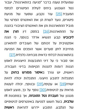
שמועלית טענה בדבר "פגיעה בהתארגנות", יעבור 
נטל השכנוע ביחס לעילת הפיטורים לכתפי 
המעביד.
[25]
 עוד נקבע, שסעד של מניעת 
פיטורים, נועד לשרת הן את האינטרס הפרטי של 
מוביל ההתארגנות והן את האינטרס הציבורי בהגנה 
על ההתארגנות.
[26]
 בפסק דין 
הורן את 
ליבוביץ
 קבע הנשיא אדלר בנוסף, כי הגנה 
אפקטיבית על זכותם של העובדים להתארגן 
מחייבת ליתן סעדים אשר הופכים את הפגיעה 
בהתארגנות לבלתי כדאית מבחינה כלכלית.
[27]
אני סבור כי על דיני התובענות הייצוגיות לאמץ 
הגנות דומות להגנות הקיימות בדיני העבודה. 
ראשית, יש צורך ב
איסור מפורש בחוק
 על 
התנכלות לתובע הייצוגי. התנכלות יכולה להיות 
ישירה
[28]
 או עקיפה,
[29]
 ובנוסף, יכולה לעטות 
מראית עין לגיטימית.
[30]
 נוסף על כך, מוצע לאמץ 
מנגנון של 
העברת נטל ההוכחה
, אך במתכונת 
דו 
שלבית
, בשל חשש לפגיעה באינטרסים לגיטימיים 
של הנתבע. התובע יידרש להראות 
ראשית 