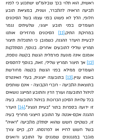
ראשית, הוא תלוי בכך שביהמ”ש ישתכנע כי לפניו 
תביעה הראויה להתברר, ושנית, במציאת תובע 
חלופי, הליך לא פשוט בפני עצמו בשל הסיכונים 
העומדים בפני תובע ייצוגי, שלעיתים נגמר 
במחיקת התיק.
[11]
 הסיכונים מחזירים אותנו 
לבעיית היעדר ההגנה, כשמובן כי התנכלות תיצור 
תמריץ שלילי לתובעים אחרים. בנוסף, הסתלקות 
אומנם אינה מונעת פורמלית הגשת בקשה נוספת,
[12]
 אך תיצור תמריץ שלילי, זאת, בנוסף לחסמים 
העומדים ממילא בפני הגשת בקשה מחודשת 
באותו עניין.
[13]
 בתובענה ייצוגית, בעלי האינטרס 
בתוצאות התביעה - חברי הקבוצה - אינם שותפים 
לניהול התובענה ועורך הדין והתובע המייצג נושאים 
בכל עלויות הסיכון הכרוכות בניהול התובענה. בעיה 
זו ידועה בספרות בתור "בעיית הנציג".
[14]
 היעדר 
ההגנה אקס-אנטה על התובע הייצוגי מחריף בעיה 
זו, כשקיים חשש שהוא יסתלק מתביעה "ראויה" 
בשל חשש לחייו או לפרנסתו. לכן, קיים צורך 
מוגבר במנגנונים שמגנים על התובע ודואגים 