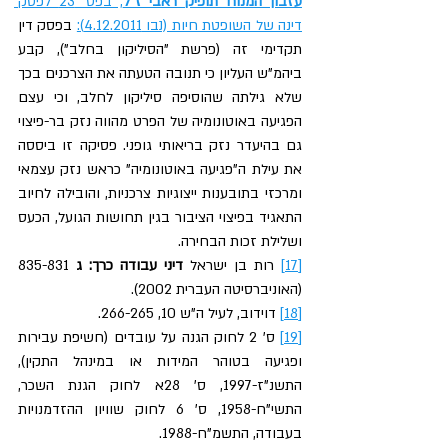
עזבון המנוח תופיק ראבי ז"ל
, בפס' 23 לפסק 
דינה של השופטת חיות (נבו 4.12.2011):
 בפסק דין 
תקדימי זה (פרשת "הסיליקון בחלב"), קבע 
ביהמ”ש העליון כי תנובה הטעתה את הצרכנים בכך 
שלא גילתה שהוסיפה סיליקון לחלב, וכי עצם 
הפגיעה באוטונומיה של הפרט מהווה נזק בר-פיצוי 
גם בהיעדר נזק בריאותי גופני. פסיקה זו ביססה 
את עילת ה"פגיעה באוטונומיה" כראש נזק עצמאי 
ומרכזי בתובענות ייצוגיות צרכניות, והובילה לחיוב 
התאגיד בפיצוי הציבור בגין תחושות הגועל, הכעס 
ושלילת זכות הבחירה.
[17]
 רות בן ישראל 
דיני עבודה כרך: ג 
835-831 
(האוניברסיטה העברית 2002).
[18]
 דוידוב, לעיל ה"ש 10, 266-265.
[19]
 ס' 2 לחוק הגנה על עובדים (חשיפת עבירות 
ופגיעה בטוהר המידות או במינהל התקין), 
התשנ"ז-1997, ס' 28א לחוק הגנת השכר, 
התשי"ח-1958, ס' 6 לחוק שוויון ההזדמנויות 
בעבודה, התשמ"ח-1988.