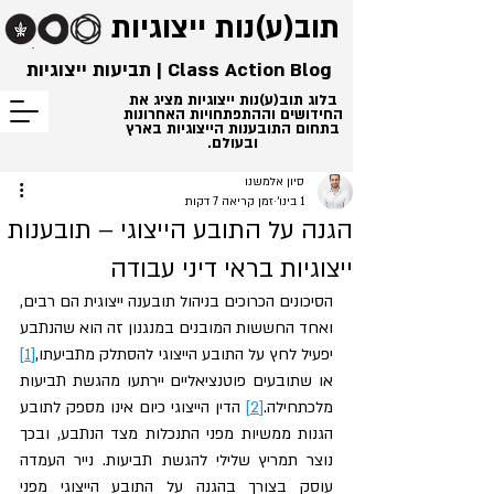
תוב(ע)נות
ייצוגיות
Class Action Blog | תביעות ייצוגיות
בלוג תוב(ע)נות ייצוגיות מציג את
החידושים וההתפתחויות האחרונות
בתחום התובענות הייצוגיות בארץ
ובעולם.
סיון אלמשנו
1 בינו׳
זמן קריאה 7 דקות
הגנה על התובע הייצוגי – תובענות
ייצוגיות בראי דיני עבודה
הסיכונים הכרוכים בניהול תובענה ייצוגית הם רבים, 
ואחד החששות המובנים במנגנון זה הוא שהנתבע 
יפעיל לחץ על התובע הייצוגי להסתלק מתביעתו,
[1]
או שתובעים פוטנציאליים יירתעו מהגשת תביעות 
מלכתחילה.
[2]
 הדין הייצוגי כיום אינו מספק לתובע 
הגנות ממשיות מפני התנכלות מצד הנתבע, ובכך 
נוצר תמריץ שלילי להגשת תביעות. נייר העמדה 
עוסק בצורך בהגנה על התובע הייצוגי מפני 