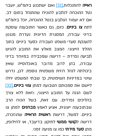
ראייה
 להתנכלות,
[31]
 ואם ישתכנע ביהמ”ש, יועבר 
נטל ההוכחה לנתבע להוכיח שהתנהל בתום לב. 
אם לא יעמוד הנתבע בנטל ההוכחה, יוכל ביהמ”ש 
לתת 
צו ביניים
. כיום, גם כאשר התובענה עוסקת 
בדיני עבודה, המסגרת הדיונית נעדרת מנגנון 
להענקת סעדי משפט העבודה כסעד ביניים בתוך 
ההליך הייצוגי. המצב מאלץ את התובע להגיש 
תביעה נפרדת – דרישה שמכבידה במיוחד בדיני 
עבודה, בהן לרוב מדובר באוכלוסייה שאין 
ביכולתה לנהל חזית משפטית נוספת. לכן, נדרש 
שינוי במדיניות השיפוטית, כך שבתי המשפט יחלו 
ליישם את סמכותם הטבועה למתן 
צווי ביניים
,
[32]
לשם הגנה על התובע הייצוגי, וזאת ללא צורך 
בהליכים נפרדים. עם זאת, בשל הכוח הרב 
שבתובענה ייצוגית, אציע לאמץ 
מבחנים
 למתן צו 
ביניים. למשל, דרישת 
ראשית הראייה
 שהוזכרה, 
דרישה ל
קושי ממשי
 לתיקון בדיעבד, או לחילופין, 
מתן 
סעד מידתי
 כמו צו מניעה זמני.