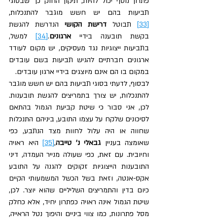
פתרון נוסף יכול להיות, תיקון החוק כך שבסוגי 
תביעות בהם יש חשש מוגבר להתנכלות,
[33]
 תבוטל 
דרישת הקושי
 הנדרשת להגשת 
בקשת תובענה בידיי 
ארגונים
.
[34]
 למשל, 
בתביעות ייצוגיות נגד מעסיקים, יש מקום לעודד 
ארגונים חברתיים להגיש תביעות בשם עובדים 
במקום בו הם אינם מיוצגים בידיי ארגון עובדים.
לבסוף, לדעתי בסוגי תביעות בהם יש חשש מוגבר 
להתנכלות, יש צורך בתמריצים להגשת תובענות. 
לכן, אני סבור כי שיטת קביעת הגמול בהתאם 
לסיכונים שלקח על עצמו התובע, ביניהם התנכלות 
שחווה או היה עלול לחוות מצד הנתבע, כפי 
שאומצה בעניין 
גבאלי נ' טייבה
,
[35]
 היא ראויה 
וחיובית. עם זאת, כפי שעולה מנייר העמדה, דיני 
התובענות הייצוגיות זקוקים להגנה על התובע 
אקס-אנטה, וזאת בשל הכשל המשמעותי הקיים 
כיום בדין והתמריצים השליליים שהוא יוצר. לכן, 
שיטת הגמול אינה ראויה כפתרון יחיד, אלא כחלק 
מסל פתרונות, כמו צווי ביניים והיפוך נטל הראייה, 