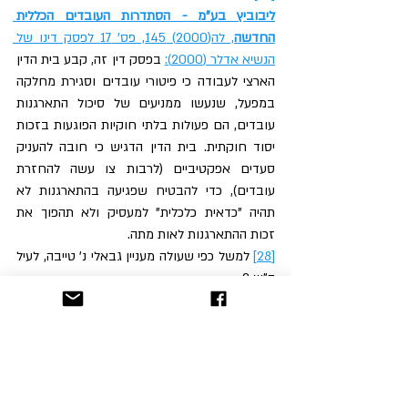
ליבוביץ בע"מ - הסתדרות העובדים הכללית 
החדשה
, לה(2000) 145, פס' 17 לפסק דינו של 
הנשיא אדלר (2000):
 בפסק דין זה, קבע בית הדין 
הארצי לעבודה כי פיטורי עובדים וסגירת מחלקה 
במפעל, שנעשו ממניעים של סיכול התארגנות 
עובדים, הם פעולות בלתי חוקיות הפוגעות בזכות 
יסוד חוקתית. בית הדין הדגיש כי חובה להעניק 
סעדים אפקטיביים (לרבות צו עשה להחזרת 
עובדים), כדי להבטיח שפגיעה בהתארגנות לא 
תהיה "כדאית כלכלית" למעסיק ולא תהפוך את 
זכות ההתארגנות לאות מתה.
[28]
 למשל כפי שעולה מעניין גבאלי נ' טייבה, לעיל 
ה"ש 2.
[29]
 התנכלות עקיפה היא התנכלות שמכוונת כלפי 
משפחה, עסק וכו'.
[30]
 למשל אכיפה בררנית או "צמצומים", כפי 
שציין הנשיא אדלר בעניין הוט טלקום, לעיל ה"ש 
24.