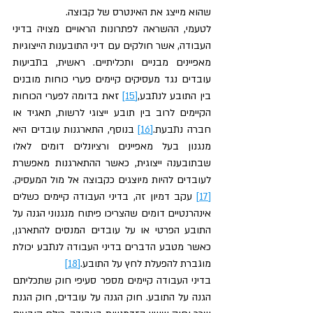
שהוא מייצג את האינטרס של קבוצה.
לטעמי, ההשראה לפתרונות הראויים מצויה בדיני 
העבודה, אשר חולקים עם דיני התובענות הייצוגיות 
מאפיינים מבניים ותכליתיים. ראשית, בתביעות 
עובדים נגד מעסיקים קיימים פערי כוחות מובנים 
בין התובע לנתבע,
[15]
 זאת בדומה לפערי הכוחות 
הקיימים לרוב בין תובע ייצוגי לרשות, תאגיד או 
חברה נתבעת.
[16]
 בנוסף, התארגנות עובדים היא 
מנגנון בעל מאפיינים ורציונלים דומים לאלו 
שבתובענה ייצוגית, כאשר ההתארגנות מאפשרת 
לעובדים להיות מיוצגים כקבוצה אל מול המעסיק.
[17]
 עקב דמיון זה, בדיני העבודה קיימים כשלים 
אינהרנטיים דומים שהצריכו פיתוח מנגנוני הגנה על 
התובע הפרטי או על עובדים המנסים להתארגן, 
כאשר מטבע הדברים בדיני העבודה לנתבע יכולת 
מוגברת להפעלת לחץ על התובע.
[18]
בדיני העבודה קיימים מספר סעיפי חוק שתכליתם 
הגנה על התובע. חוק הגנה על עובדים, חוק הגנת 