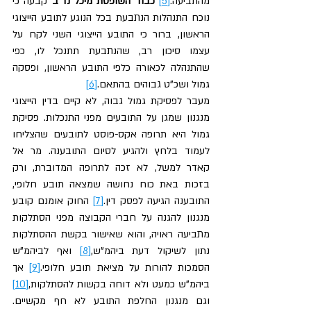
מהתביעה.
[5]
כבוד השופטת מיכל נד"ב
 קבעה כי 
נוכח התנהלות הנתבעת בכל הנוגע לתובע הייצוגי 
הראשון, ברור כי התובע הייצוגי השני לקח על 
עצמו סיכון רב, שהנתבעת תתנכל לו, כפי 
שהתנהלה לכאורה כלפי התובע הראשון, ופסקה 
גמול ושכ"ט גבוהים בהתאם.
[6]
מעבר לפסיקת גמול גבוה, לא קיים בדין הייצוגי 
מנגנון שמגן על התובעים מפני התנכלות. פסיקת 
גמול היא תרופה אקס-פוסט לתובעים שהצליחו 
לעמוד בלחץ ולהגיע לסיום התובענה. מר אל 
קאדר למשל, לא זכה לתרופה המדוברת, ורק 
בזכות באת כוח נחושה שמצאה תובע חלופי, 
התובענה הגיעה לפסק דין.
[7]
 החוק אומנם קובע 
מנגנון להגנה על חברי הקבוצה מפני הסתלקות 
מתביעה ראויה, והוא שאישור בקשת ההסתלקות 
נתון לשיקול דעת ביהמ”ש,
[8]
 ואף לביהמ”ש 
הסמכות להורות על מציאת תובע חלופי.
[9]
 אך 
ביהמ”ש כמעט ולא דוחה בקשות להסתלקות,
[10]
וגם מנגנון החלפת התובע לא חף מקשיים. 