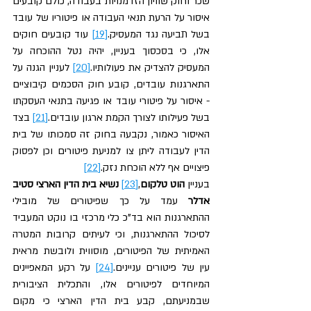
שכר וחוק שוויון הזדמנויות בעבודה, כולם קובעים 
איסור על הרעת תנאי העבודה או פיטוריו של עובד 
בשל תביעה נגד המעסיק.
[19]
 עוד קובעים חוקים 
אלו, כי בסכסוך בעניין, יהיה נטל ההוכחה על 
המעסיק להצדיק את פעולותיו.
[20]
 לעניין הגנה על 
התארגנות עובדים, קובע חוק הסכמים קיבוציים 
- איסור על פיטורי עובד או פגיעה בתנאי העסקתו 
בשל פעילותו לצורך הקמת ארגון עובדים.
[21]
 בצד 
האיסור כאמור, נקבעה בחוק זה סמכותו של בית 
הדין לעבודה ליתן צו למניעת פיטורים וכן לפסוק 
פיצויים אף ללא הוכחת נזק.
[22]
בעניין 
הוט טלקום
,
[23]
נשיא בית הדין הארצי סטיב 
אדלר
 עמד על כך שפיטורים של מובילי 
ההתארגנות הוא בד"כ כלי מרכזי בו נוקט המעביד 
לסיכול ההתארגנות, וכי לעיתים קרובות המטרה 
האמיתית של הפיטורים, מוסווית ולובשת מראית 
עין של פיטורים עניינים.
[24]
 על רקע המאפיינים 
המיוחדים לפיטורים אלו, והתכלית הציבורית 
שבמניעתם, קבע בית הדין הארצי כי מקום 