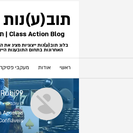
תוב(ע)נות
Class Action Blog | תביעות ייצוגיות
בלוג תוב(ע)נות ייצוגיות מציג את 
האחרונות בתחום התובענות הייצו
ראשי
אודות
מעקבי פסיקה
Rubi99
0
עוקבים
0
m Apostas
Confiáveis