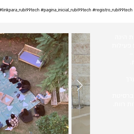
linkpara_rubi99tech #pagina_inicial_rubi99tech #registro_rubi99tech
ת הינה
 פעילות
–
.
רך
ברסיטת
ת רווח.