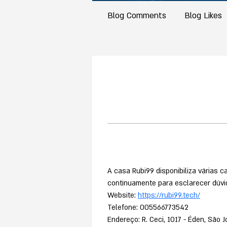
Blog Comments
Blog Likes
A casa Rubi99 disponibiliza várias 
continuamente para esclarecer dúvi
Website: 
https://rubi99.tech/
Telefone: 005566773542
Endereço: R. Ceci, 1017 - Éden, São J