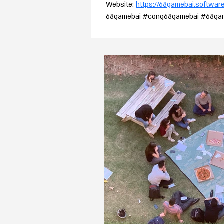
Website: 
https://68gamebai.softwar
68gamebai #cong68gamebai #68ga