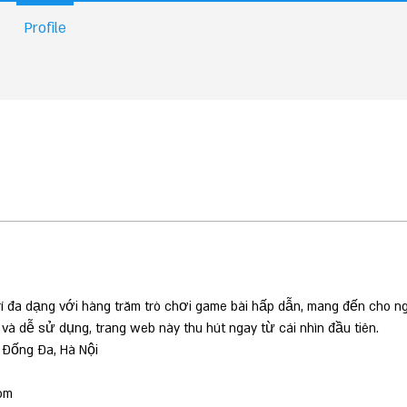
Profile
rí đa dạng với hàng trăm trò chơi game bài hấp dẫn, mang đến cho ng
 và dễ sử dụng, trang web này thu hút ngay từ cái nhìn đầu tiên.
, Đống Đa, Hà Nội 
om 