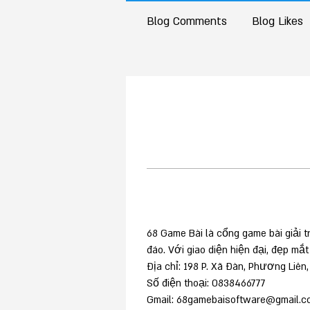
Blog Comments
Blog Likes
68 Game Bài là cổng game bài giải t
đáo. Với giao diện hiện đại, đẹp mắt
Địa chỉ: 198 P. Xã Đàn, Phương Liên
Số điện thoại: 0838466777 
Gmail: 68gamebaisoftware@gmail.c