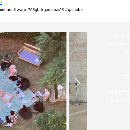
e/
mebasoftware #68gb #gamebai68 #gamebai
ת הינה
 פעילות
–
.
רך
ברסיטת
ת רווח.