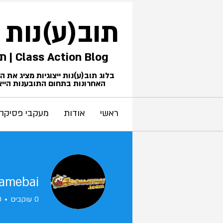
תוב(ע)נות
Class Action Blog | תביעות ייצוגיות
בלוג תוב(ע)נות ייצוגיות מציג את 
האחרונות בתחום התובענות הייצו
ראשי
אודות
מעקבי פסיקה
amebai
0
עוקבים
0