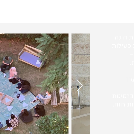
ת הינה
 פעילות
–
.
רך
ברסיטת
ת רווח.