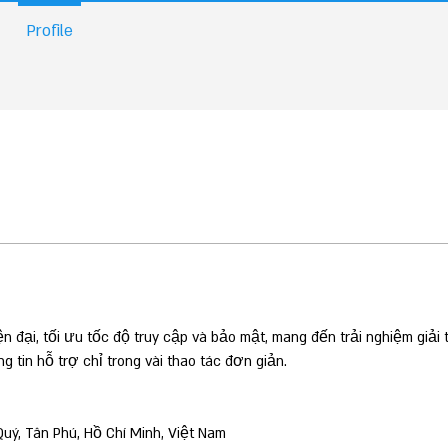
Profile
 đại, tối ưu tốc độ truy cập và bảo mật, mang đến trải nghiệm giải 
g tin hỗ trợ chỉ trong vài thao tác đơn giản.
Quý, Tân Phú, Hồ Chí Minh, Việt Nam