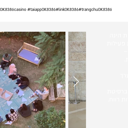
OK8386casino #taiappOK8386#linkOK8386#trangchuOK8386
ת הינה
 פעילות
–
.
רך
ברסיטת
ת רווח.