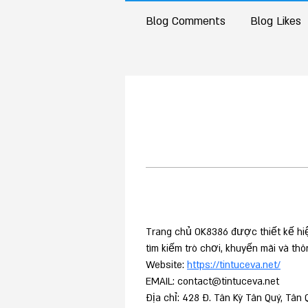
Blog Comments
Blog Likes
Trang chủ OK8386 được thiết kế hiện
tìm kiếm trò chơi, khuyến mãi và thôn
Website: 
https://tintuceva.net/
EMAIL: contact@tintuceva.net
Địa chỉ: 428 Đ. Tân Kỳ Tân Quý, Tân 