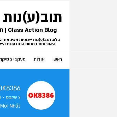
תוב(ע)נות
Class Action Blog | תביעות ייצוגיות
בלוג תוב(ע)נות ייצוגיות מציג את 
האחרונות בתחום התובענות הייצו
ראשי
אודות
מעקבי פסיקה
OK8386
2
עוקבים
1
 Mới Nhất