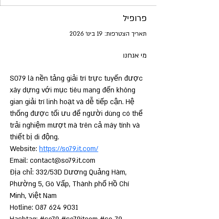
פרופיל
תאריך הצטרפות: 19 בינו׳ 2026
מי אנחנו
SO79 là nền tảng giải trí trực tuyến được 
xây dựng với mục tiêu mang đến không 
gian giải trí linh hoạt và dễ tiếp cận. Hệ 
thống được tối ưu để người dùng có thể 
trải nghiệm mượt mà trên cả máy tính và 
thiết bị di động.
Website: 
https://so79.it.com/
Email: contact@so79.it.com
Địa chỉ: 332/53D Dương Quảng Hàm, 
Phường 5, Gò Vấp, Thành phố Hồ Chí 
Minh, Việt Nam
Hotline: 087 624 9031