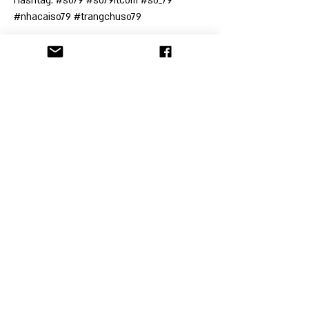
Hashtag: #so79 #so79itcom #so_79 
#nhacaiso79 #trangchuso79
הקליניקה לתובענות ייצוגיות
© כל זכויות היוצרים בתוכן שבאתר זה שמורות
לבעליהן.
© 2021 ע"י אוניברסיטת תל-אביב. נוצר באמצעות
Wix.com.