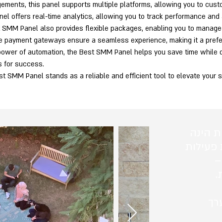
ments, this panel supports multiple platforms, allowing you to custo
l offers real-time analytics, allowing you to track performance and 
t SMM Panel also provides flexible packages, enabling you to manage 
ure payment gateways ensure a seamless experience, making it a prefe
 power of automation, the Best SMM Panel helps you save time while de
s for success.
Best SMM Panel stands as a reliable and efficient tool to elevate your
ת הינה
 פעילות
–
.
רך