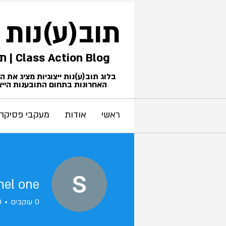
תוב(ע)נות
Class Action Blog | תביעות ייצוגיות
בלוג תוב(ע)נות ייצוגיות מציג את 
האחרונות בתחום התובענות הייצו
ראשי
אודות
מעקבי פסיקה
el one
0
עוקבים
0