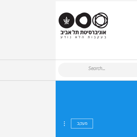
More actions
מעקב