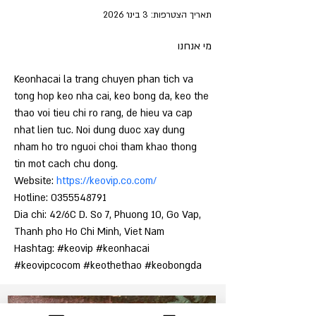
תאריך הצטרפות: 3 בינו׳ 2026
מי אנחנו
Keonhacai la trang chuyen phan tich va 
tong hop keo nha cai, keo bong da, keo the 
thao voi tieu chi ro rang, de hieu va cap 
nhat lien tuc. Noi dung duoc xay dung 
nham ho tro nguoi choi tham khao thong 
tin mot cach chu dong.
Website: 
https://keovip.co.com/
Hotline: 0355548791
Dia chi: 42/6C D. So 7, Phuong 10, Go Vap, 
Thanh pho Ho Chi Minh, Viet Nam
Hashtag: #keovip #keonhacai 
#keovipcocom #keothethao #keobongda