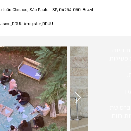
 João Climaco, São Paulo - SP, 04254-050, Brazil
asino_DDUU #register_DDUU
ת הינה
 פעילות
–
.
רך
ברסיטת
ת רווח.