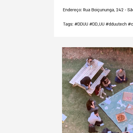
Endereço: Rua Boiçununga, 242 - São
Tags: #DDUU #DD_UU #dduutech #c