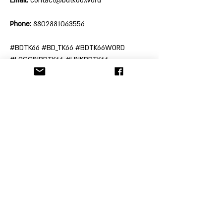
Email:
 contact@bdtk66.word
Phone:
 8802881063556
#BDTK66 #BD_TK66 #BDTK66WORD 
#LOGGINBDTK66 #LINKBDTK66
הקליניקה לתובענות ייצוגיות