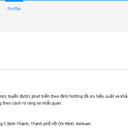
Profile
 trực tuyến được phát triển theo định hướng tối ưu hiệu suất và khả
g theo cách rõ ràng và nhất quán.
ng 7, Bình Thạnh, Thành phố Hồ Chí Minh, Vietnam