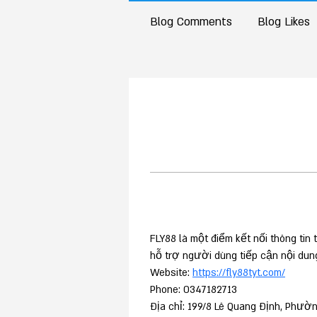
Blog Comments
Blog Likes
FLY88 là một điểm kết nối thông tin
hỗ trợ người dùng tiếp cận nội dun
Website: 
https://fly88tyt.com/
Phone: 0347182713
Địa chỉ: 199/8 Lê Quang Định, Phườ