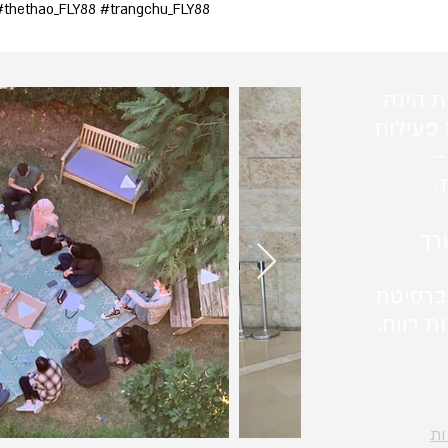
 #thethao_FLY88 #trangchu_FLY88
ת הינה
 פעילות
–
.
רך
ברסיטת
ת רווח.
ות