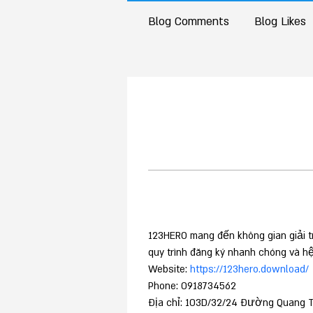
Blog Comments
Blog Likes
123HERO mang đến không gian giải tr
quy trình đăng ký nhanh chóng và h
Website: 
https://123hero.download/
Phone: 0918734562
Địa chỉ: 103D/32/24 Đường Quang T