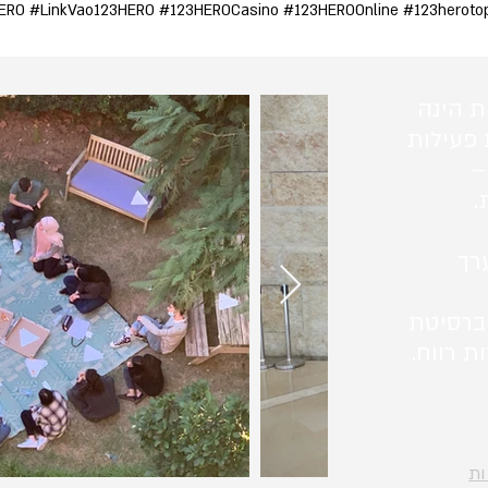
RO #LinkVao123HERO #123HEROCasino #123HEROOnline #123heroto
ת הינה
 פעילות
–
.
רך
ברסיטת
ת רווח.
ות