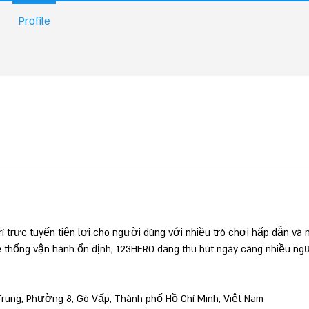
Profile
í trực tuyến tiện lợi cho người dùng với nhiều trò chơi hấp dẫn và 
ệ thống vận hành ổn định, 123HERO đang thu hút ngày càng nhiều ngư
rung, Phường 8, Gò Vấp, Thành phố Hồ Chí Minh, Việt Nam