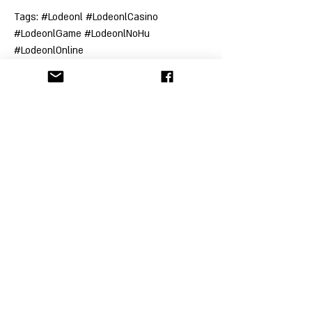
Tags: #Lodeonl #LodeonlCasino 
#LodeonlGame #LodeonlNoHu 
#LodeonlOnline
הקליניקה לתובענות ייצוגיות
© כל זכויות היוצרים בתוכן שבאתר זה שמורות
לבעליהן.