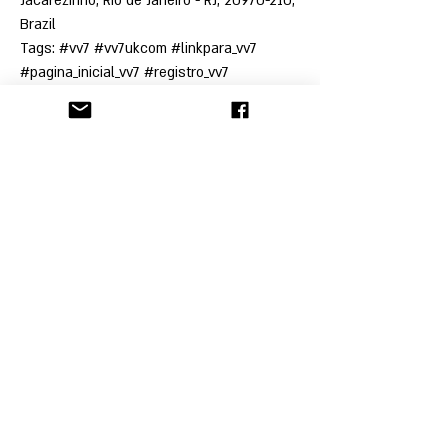
Jacarezinho, Rio de Janeiro - RJ, 20970-210, 
Brazil
Tags: #vv7 #vv7ukcom #linkpara_vv7 
#pagina_inicial_vv7 #registro_vv7
הקליניקה לתובענות ייצוגיות
© כל זכויות היוצרים בתוכן שבאתר זה שמורות
לבעליהן.