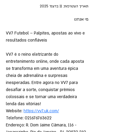
תאריך הצטרפות: 11 בדצמ׳ 2025
מי אנחנו
VV7 Futebol – Palpites, apostas ao vivo e 
resultados confiáveis
VV7 é o reino eletrizante do 
entretenimento online, onde cada aposta 
se transforma em uma aventura épica 
cheia de adrenalina e surpresas 
inesperadas. Entre agora no VV7 para 
desafiar a sorte, conquistar prêmios 
colossais e se tornar uma verdadeira 
lenda das vitórias!
Website: 
https://vv7.uk.com/
Telefone: 021676763622
Endereço: R. Dom Jaime Câmara, 116 - 