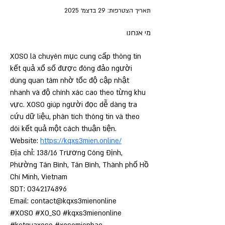
תאריך הצטרפות: 29 בדצמ׳ 2025
מי אנחנו
XOSO là chuyên mục cung cấp thông tin 
kết quả xổ số được đông đảo người 
dùng quan tâm nhờ tốc độ cập nhật 
nhanh và độ chính xác cao theo từng khu 
vực. XOSO giúp người đọc dễ dàng tra 
cứu dữ liệu, phân tích thông tin và theo 
dõi kết quả một cách thuận tiện.
Website: 
https://kqxs3mien.online/
Địa chỉ: 138/16 Trương Công Định, 
Phường Tân Bình, Tân Bình, Thành phố Hồ 
Chí Minh, Vietnam
SDT: 0342174896
Email: contact@kqxs3mienonline
#XOSO #XO_SO #kqxs3mienonline 