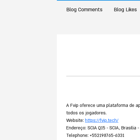
Blog Comments
Blog Likes
A Fvip oferece uma plataforma de ap
todos os jogadores. 
Website: 
https://fvip.tech/
Endereço: SCIA Q15 - SCIA, Brasília -
Telephone: +552198765-6331