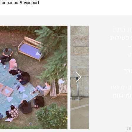
rformance #fvipsport
ת הינה
 פעילות
–
.
רך
ברסיטת
ת רווח.
ות