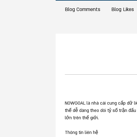
Blog Comments
Blog Likes
NOWGOAL là nhà cái cung cấp dữ liệ
thể dễ dàng theo dõi tỷ số trận đấu
lớn trên thế giới.
Thông tin liên hệ