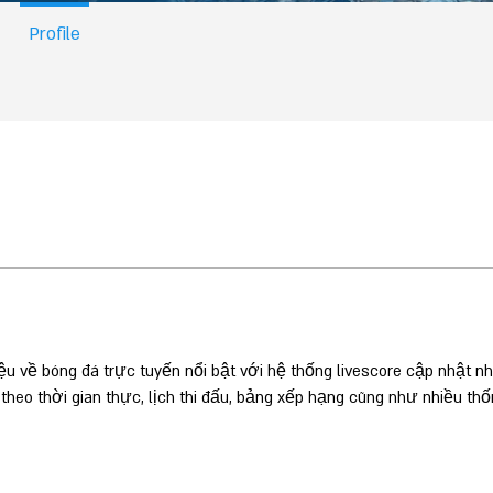
Profile
u về bóng đá trực tuyến nổi bật với hệ thống livescore cập nhật nh
 theo thời gian thực, lịch thi đấu, bảng xếp hạng cũng như nhiều thố