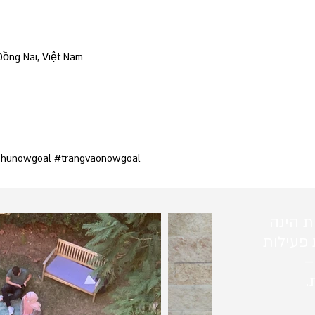
Đồng Nai, Việt Nam
chunowgoal #trangvaonowgoal
ת הינה
 פעילות
–
.