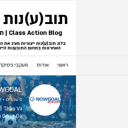
תוב(ע)נות
Class Action Blog | תביעות ייצוגיות
בלוג תוב(ע)נות ייצוגיות מציג את 
האחרונות בתחום התובענות הייצו
ראשי
אודות
מעקבי פסיקה
WGOAL
0
עוקבים
0
ể Thao Và
h Bóng Đá