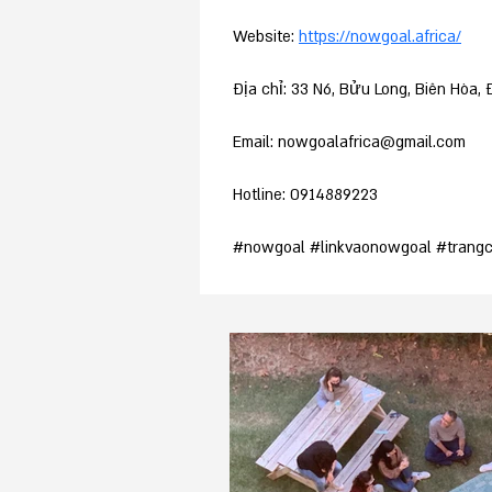
Website: 
https://nowgoal.africa/
Địa chỉ: 33 N6, Bửu Long, Biên Hòa, 
Email: nowgoalafrica@gmail.com
Hotline: 0914889223
#nowgoal #linkvaonowgoal #trang