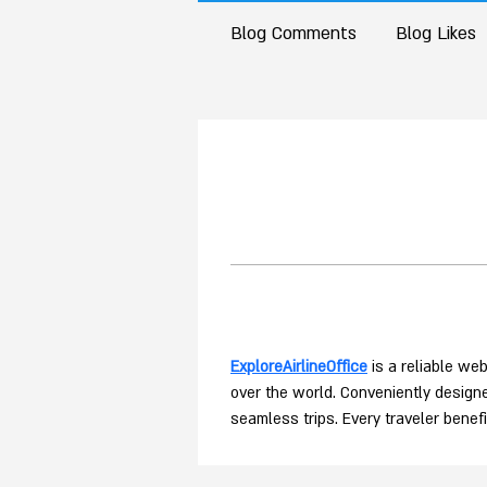
Blog Comments
Blog Likes
ExploreAirlineOffice
 is a reliable we
over the world. Conveniently designed
seamless trips. Every traveler benef