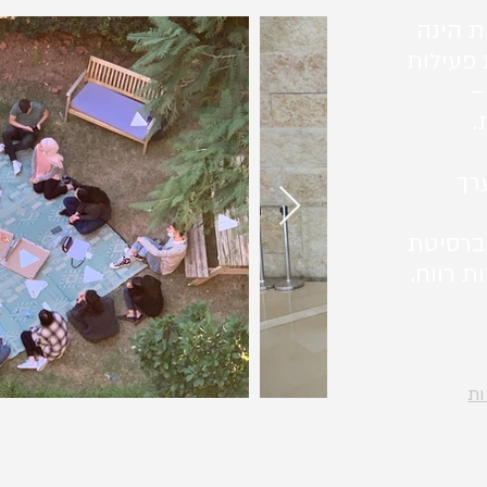
ת הינה
 פעילות
–
.
רך
ברסיטת
ת רווח.
ות