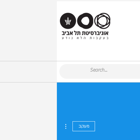
More actions
מעקב