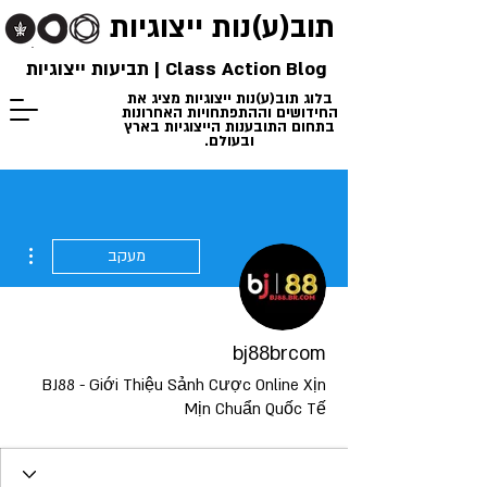
תוב(ע)נות
ייצוגיות
Class Action Blog | תביעות ייצוגיות
בלוג תוב(ע)נות ייצוגיות מציג את
החידושים וההתפתחויות האחרונות
בתחום התובענות הייצוגיות בארץ
ובעולם.
ions
מעקב
bj88brcom
BJ88 - Giới Thiệu Sảnh Cược Online Xịn
Mịn Chuẩn Quốc Tế