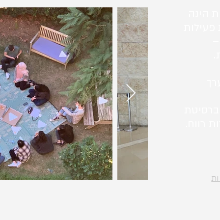
ת הינה
 פעילות
–
.
רך
ברסיטת
ת רווח.
ות