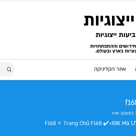
ייצוגיות
החידושים וההתפתחויות
גיות בארץ ובעולם.
אתר הקליניקה
f1
במעקב אחר
F168 ⭐️ Trang Chủ F168 ✔️+88K Mã Ư