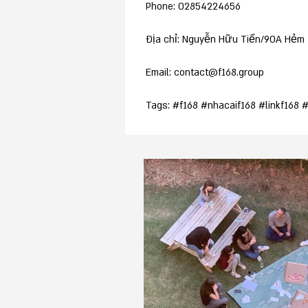
Phone: 02854224656
Địa chỉ: Nguyễn Hữu Tiến/90A Hẻm 4
Email: contact@f168.group
Tags: #f168 #nhacaif168 #linkf168 