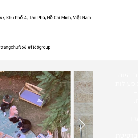
7, Khu Phố 4, Tân Phú, Hồ Chí Minh, Việt Nam
#trangchuf168 #f168group
ת הינה
 פעילות
–
.
רך
ברסיטת