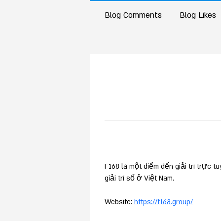
Blog Comments
Blog Likes
F168 là một điểm đến giải trí trực 
giải trí số ở Việt Nam.
Website: 
https://f168.group/