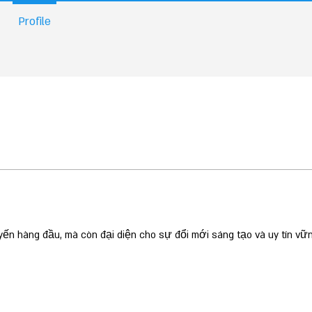
Profile
tuyến hàng đầu, mà còn đại diện cho sự đổi mới sáng tạo và uy tín vữ