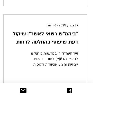
29 במרץ 2023
∙
6
min
"ביהמ"ש רשאי לאשר": שיקול
דעת שיפוטי בהחלטה לדחות
בקשות לאישור תובענות
נייר העמדה דן בפרשנות ביהמ"ש
ייצוגיות
לרישא לס'8(א) לחוק תובענות
ייצוגיות ומציע אפשרות חלופית
להכנסת שיקול הדעת של ביהמ"ש
במסגרת התנאים הקיימים בחוק
42
350