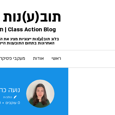
תוב(ע)נות
Class Action Blog | תביעות ייצוגיות
בלוג תוב(ע)נות ייצוגיות מציג את 
האחרונות בתחום התובענות הייצו
ראשי
אודות
מעקבי פסיקה
נועה כהן
כותב/ת
0
עוקבים
0