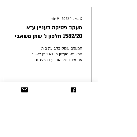
19 באפר׳ 2022
∙
9
min
מעקב פסיקה בעניין ע״א
1582/20 חלפון נ׳ שמן משאבי
נפט וגז בע״מ (29.12.2021)
המעקב עוסק בקביעת בית
המשפט העליון כי לא ניתן לאשר
את מינויו של התובע המייצג גם
כבא כוח הקבוצה בשל ניגוד
העניינים הנובע מ״כפל תפקידים״
זה
5
7
157