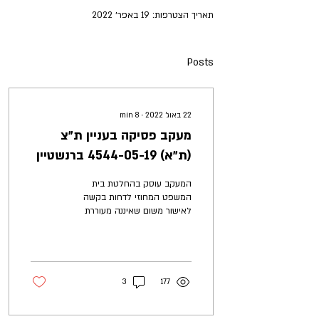
תאריך הצטרפות: 19 באפר׳ 2022
Posts
22 באוג׳ 2022
∙
8
min
מעקב פסיקה בעניין ת״צ
(ת״א) 4544-05-19 ברנשטיין
השקעות בע״מ נ׳ מקס איט
המעקב עוסק בהחלטת בית
פיננסיים בע״מ (נבו 8.4.2022)
המשפט המחוזי לדחות בקשה
לאישור משום שאיננה מעוררת
שאלות מהותיות משותפות ודן
בנטל הנדרש להוכחת קיומה של
קבוצה
3
177