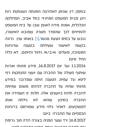
בפסק דין שניתן לאחרונה התוותה השופטת רות 
רונן מבית המשפט המחוזי בתל אביב, המחלקה 
הכלכלית, אמות מידה לאופן שבו על בית המשפט 
להתייחס לכך שהסדר פשרה שמובא לאישורו, 
גובש על בסיס הצעת מגשר.
[1]
 באותו ענין  נדונה  
בקשה  לאישור  שעילתה  בטענה  שדוחות  
המשיבה, פועלים  אי.בי.אי. ניהול וחיתום,  לא כללו 
החל  מיום
1.1.2014 ועד יום 16.8.2017, מידע מהותי אודות 
שיתוף פעולה של החברה עם יועצי ההנפקות רפי 
ליפא וגל עמית. הטענה היתה שמדובר במידע 
מהותי שהיה על החברה לגלותו משום שהיתה 
לחברה תלות ביועצים אלה. תלות זו העמידה את 
החברה  בסיכון  שהיא  לא  גילתה  אותו  
למשקיעים.  לאחר  גילוי  מידע  שפורסם  בדוחות 
הכספיים של החברה  ביום
16.8.2017 ירד שער המניה בצורה חדה תוך גרימת 