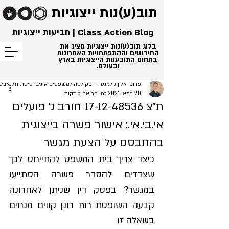
תוב(ע)נות
ייצוגיות
Class Action Blog | תביעות ייצוגיות
בלוג תוב(ע)נות ייצוגיות מציג את
החידושים וההתפתחויות האחרונות
בתחום התובענות הייצוגיות בארץ
ובעולם.
פרופ' אלון קלמנט - הפקולטה למשפטים אוניברסיטת תל-אביב
20 במאי 2021
זמן קריאה 5 דקות
ת"צ 17-12-48536 חורב נ' פועלים
אי.בי.אי.: אישור פשרה בייצוגית
בהתבסס על הצעת מגשר
כיצד צריך בית המשפט להתייחס לכך 
שצדדים להסדר פשרה הסתייעו 
במגשר? בפסק דין שניתן לאחרונה 
קבעה השופטת רות רונן קווים מנחים 
בשאלה זו