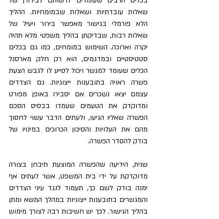
בכלים הרבים שעומדים לרשותם לבירורן של 
שאלות עובדתיות ושאלות שבמומחיות. ההליך 
הלא פורמלי בגישור מאפשר בירור ויעיל של 
שאלות רבות, שבדיקתן בהליך משפטי מלא תהיה 
יקרה וארוכה. השימוש במומחים, כמו גם בכלים 
סטטיסטיים ובמדגמים, הוא רק חלק מארסנל 
הכלים שעומד למגשר ויכול לסייע לו לגבש הצעת 
פשרה ראויה בתובענות ייצוגיות. גם הצדדים 
עצמם יצאו נשכרים אם יסבירו באופן מפורט 
ומדוקדק את הטעמים שעמדו בבסיס הסכם 
הפשרה שאליו הגיעו, ולעתים הדבר עשוי לחסוך 
מהם את העלויות והסיכון הכרוכים במינויו של 
בודק להסדר הפשרה.
שנית, הידיעה שהפשרה המוצעת תיבחן בצורה 
מדוקדקת על ידי בית המשפט, אשר לעתים אף 
ימנה בודק לשם כך, תעמוד לנגד עיני הצדדים 
והמגשרים בתובענות ייצוגיות במהלך המשא ומתן 
בהליך הגישור. לכך יש חשיבות רבה לצורך מימוש 