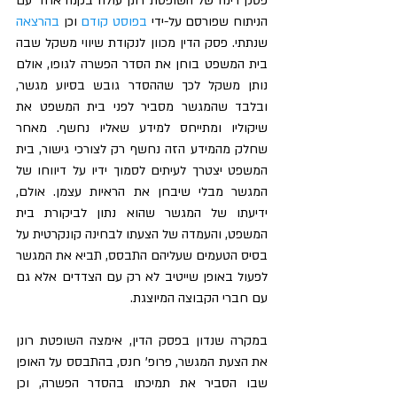
פסק דינה של השופטת רונן עולה בקנה אחד עם 
הניתוח שפורסם על-ידי 
בפוסט קודם
 וכן 
בהרצאה
שנתתי. פסק הדין מכוון לנקודת שיווי משקל שבה 
בית המשפט בוחן את הסדר הפשרה לגופו, אולם 
נותן משקל לכך שההסדר גובש בסיוע מגשר, 
ובלבד שהמגשר מסביר לפני בית המשפט את 
שיקוליו ומתייחס למידע שאליו נחשף. מאחר 
שחלק מהמידע הזה נחשף רק לצורכי גישור, בית 
המשפט יצטרך לעיתים לסמוך ידיו על דיווחו של 
המגשר מבלי שיבחן את הראיות עצמן. אולם, 
ידיעתו של המגשר שהוא נתון לביקורת בית 
המשפט, והעמדה של הצעתו לבחינה קונקרטית על 
בסיס הטעמים שעליהם התבסס, תביא את המגשר 
לפעול באופן שייטיב לא רק עם הצדדים אלא גם 
עם חברי הקבוצה המיוצגת.
במקרה שנדון בפסק הדין, אימצה השופטת רונן 
את הצעת המגשר, פרופ' חנס, בהתבסס על האופן 
שבו הסביר את תמיכתו בהסדר הפשרה, וכן 