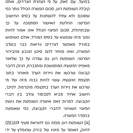
בפועל. עם זאת, על פי הצהרת הצדדים, אותה 
קיבלה השופטת רונן, סכום הפשרה הכולל נותר כפי 
שסוכם ולא עתיד להשתנות על בסיס החישוב 
הפרטני. החלטת האישור הסתמכה על כך 
שבתחולת, סכום הפיצוי הכולל אינו אמור להיות 
נמוך מזה שנמצא על בסיס המודל, אולם השימוש 
במודל מאפשר לצדדים וודאות כבר בשלב 
הפשרה, ואינו מותיר להם סיכון הנובע מהבירור 
הפרטני. השופטת רונן גם עמדה על כך שלאור 
מאפייני ההטעיה המתמשכת ומתגברת, הנזק לחבר 
קבוצה שרכשו את ניירות הערך מאוחר בתוך 
תקופת ההטעיה עשוי להיות גבוה מזה של מי 
שרכש את ניירות הערך בתקופה מוקדמת. לפיכך, 
חישוב אחיד מביא לסבסוד צולב בין חברי 
הקבוצה. למרות זאת אישרה השופטת את גישת 
הפיצוי השוויוני לחברי הקבוצה, כפי שאומצה 
בהסדר הפשרה.
[4] השופטת רונן מפנה גם להוראת סעיף 19(ב)(2) 
לחוק, האוסר על מינויו של בודק שהומלץ על ידי 