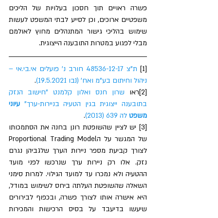
פשרה ראויים תוך חסכון בעלויות של הליכים 
משפטיים ארוכים, וכן לסייע לבתי המשפט לעשות 
שימוש בהליכי גישור המתנהלים מחוץ לאולמם 
מבלי לפגוע במטרות התובענה הייצוגית.
[1] 
ת"צ 48536-12-17 חורב נ' פועלים אי.בי.אי – 
ניהול וחיתום בע"מ ואח' (נבו 19.5.2021)
.
[2]ראו 
שרון חנס ואלון קלמנט "חישוב הנזק 
בתובענה ייצוגית בגין הטעיה בניירות-ערך" 
עיוני 
משפט
 לה 639 (2013)
.
[3] יש לציין שהשופטת רונן בחנה את הסתמכותו 
של המגשר על הProportional Trading Model 
לצורך קביעת מספר ניירות הערך שלגביהן נגרם 
נזק. אלו רק ניירות ערך שנרכשו לפני מועד 
ההטעיה ולא נמכרו עד למועד הגילוי. למרות סימני 
השאלה שהשופטת העלתה ביחס לשימוש במודל, 
היא אישרה אותו לצורך פשרה, ובכפוף לבירורים 
שיעשו בדיעבד על בסיס הרכישות והמכירות 