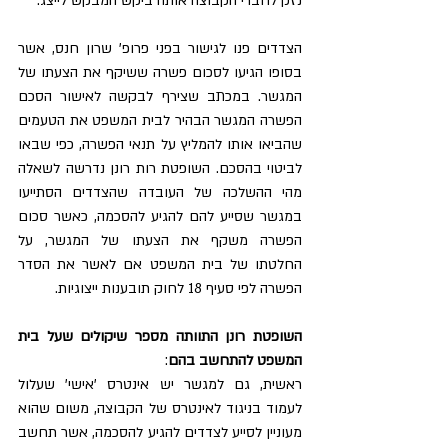
נזק לחברי הקבוצה אותה ביקש המבקש לייצג.
הצדדים פנו לגישור בפני פרופ' שרון חנס, אשר 
בסופו הגיעו לסכום פשרה ששיקף את הצעתו של 
המגשר. במכתב שצירף לבקשה לאישור הסכם 
הפשרה המגשר הבהיר לבית המשפט את הטעמים 
שהביאו אותו להמליץ על תנאי הפשרה, כפי שבאו 
לביטוי בהסכם. השופטת רות רונן נדרשה לשאלה 
מהי ההשלכה של העובדה שהצדדים הסתייעו 
במגשר שסייע להם להגיע להסכמה, כאשר סכום 
הפשרה משקף את הצעתו של המגשר, על 
החלטתו של בית המשפט אם לאשר את הסדר 
הפשרה לפי סעיף 18 לחוק תובענות ייצוגיות.
השופטת רונן התוותה מספר שיקולים שעל בית 
המשפט להתחשב בהם
:
ראשית, גם למגשר יש אינטרס 'אישי' שעלול 
לעמוד בניגוד לאינטרס של הקבוצה, משום שהוא 
מעוניין לסייע לצדדים להגיע להסכמה, אשר תחשב 