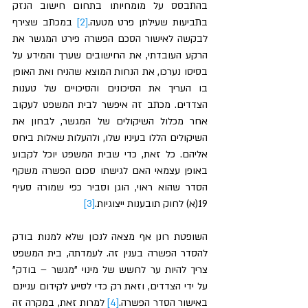
בהתבסס על מומחיותו בתחום חישוב הנזק 
בתביעות שעילתן פרט מטעה.
[2]
 במכתב שצירף 
לבקשה לאישור הסכם הפשרה פירט המגשר את 
הרקע העובדתי, את החישובים שערך והמידע על 
בסיסו נערכו, את הנחות המוצא שהניח ואת האופן 
בו העריך את הסיכונים והסיכויים של טענות 
הצדדים. מכתב זה איפשר לבית המשפט לעקוב 
אחר מכלול השיקולים של המגשר, לבחון את 
השיקולים הללו בעיניו שלו, ולהעלות שאלות ביחס 
אליהם. כל זאת, כדי שבית המשפט יוכל לקבוע 
באופן עצמאי האם לגישתו סכום הפשרה משקף 
הסדר שהוא ראוי, הוגן וסביר כפי שמורה סעיף 
19(א) לחוק תובענות ייצוגיות.
[3]
השופטת רונן אף מצאה לנכון שלא למנות בודק 
להסדר הפשרה בענין זה. לעמדתה, בית המשפט 
צריך להיות ער לחשש של מינוי "מגשר – בודק" 
על ידי הצדדים, וזאת רק כדי לסייע לקידום עניינם 
באישור הסדר הפשרה.
[4]
 למרות זאת, במקרה זה 