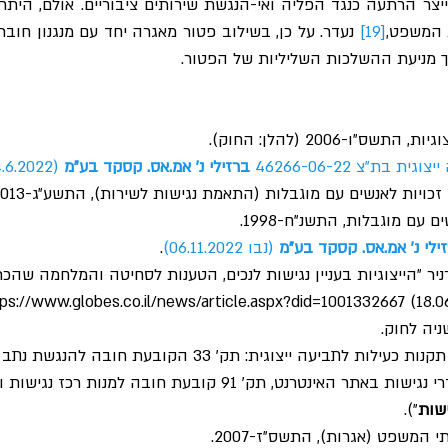
 המשפט,
[19]
ך מניעת ההשלכות השליליות של הפטור.
 בת"צ 46266-06-22
 ברזילי נ' אמ.אס. קסקד בע"מ 
(14.6.2022), פסקה 16.
ם עם מוגבלות, התשנ"ח-1998.
ילי נ' אמ.אס. קסקד בע"מ 
(נבו 06.11.2022)
. 
רניר ״הייצוגיות בעניין נגישות לנכים, הטענות לסחיטה והמלחמה שהכר
קובעת חובת פרסום הסדרי נגישות באתר האינטרנט, תק׳ 91 קובעת חובה למנ
שות
״).