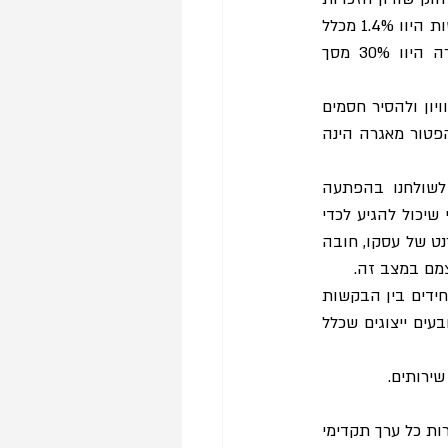
 בשנה שקדמה להטלת האגרות, תביעות ייצוגיות בענייני נגישות היוו 1.4% מכלל 
בקשות האישור המוגשות. בשנה שחלפה מאז, תביעות בעניין נגישות שאינן חייבות באגרה היוו 30% מסך 
פטור מאגרה בתחום זה, לפי דברי ההסבר לתיקון בו נקבע הפטור, נועד לקדם את ערך השוויון ולהסיר חסמים 
 ללא עוררין אלו מטרות משמעותיות וערכיות. אולם, האם תוצאת הפטור מאגרה הינה 
התופעה עלולה להוביל למצב בו בעל עסק קטן שמעולם לא ניהל הליך משפטי, מקבל לשולחנו בהפתעה 
מוחלטת בקשה לאישור תובענה ייצוגית בעלת מאות עמודים, כשהסעד הנתבע בה הינו פיצוי שיכול להגיע לכדי 
מיליוני שקלים. כל זאת ללא פניה מוקדמת, כיוון שהלה לא ציין פרטי רכז נגישות באתר האינטרנט של עסקו, חובה 
צמם במצב זה.
לעיתים בקשות האישור מוגשות בצורה ״משוכפלת״ על ידי עורכי דין קבועים, כך שהשינויים היחידים בין הבקשות 
הם פרטי העסק. מסיקור התופעה בתקשורת עולה שעורכי דין אף מאתרים באופן אקטיבי תובעים ייצוגים שכלל 
ירותים. 
לדידי תביעה שכזו אינה יעילה חברתית. ראשית, התביעות הללו עולות כדי תביעות יתר: הן חסרות כל ערך תקדימי 