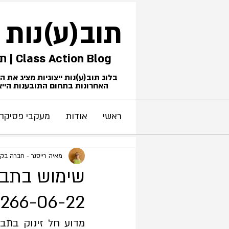
תוב(ע)נות
Class Action Blog | תביעות ייצוגיות
בלוג תוב(ע)נות ייצוגיות מציג את 
האחרונות בתחום התובענות הייצו
ראשי
אודות
מעקבי פסיקה
מאיה רייסנר - חברה בקלי
שימוש בתביע
46266-06-22 ברזילי נ' אמ.אס. קס