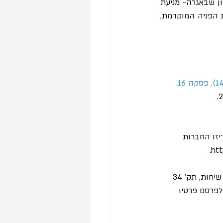
הפליה לבית המשפט, ומייצר הרתעה כנגד הפליה ואי-הנגשת שירותים ציבוריים. אולם, היתרון שבאגרה- מניעת 
 נעדר. על כן, בשילוב פטור מאגרה יחד עם מנגנון חובת הפניה המוקדמת, 
יזו החברות 
בולט השימוש בשלוש תקנות כעילות לתביעה ייצוגית: תק׳ 33 הקובעת חובה להנגשת נתב שיחות, תק׳ 34 
ות רכז נגישות ולפרסם פרטיו 