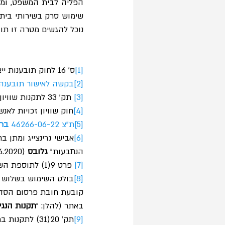
שימוש סרק בשירותי בית
נוכל להגשים מטרה זו תו
[1]
ס׳ 16 לחוק תובענות ייצוגיות, התשס״ו-2006 (להלן: החוק).
[2]
בקשה לאישור תובענה ייצוגית
[3]
 תק׳ 33 לתקנות שוויון זכויות לאנשים עם מוגבלות (התאמת נגישות לשירות), התשע״ג-2013. 
[4]
חוק שוויון זכויות לאנשי
[5]
ת"צ 46266-06-22
 ברז
[6]
אבישי גרינצייג ומתן ב
הנתבעות״ 
גלובס
 (18.06.2020) https://www.globes.co.il/news/article.aspx?did=1001332667.
[7]
 פרט 9(1) לתוספת השניה לחוק.
[8]
באתר (להלן: ״
תקנות הנגי
[9]
תק׳ 20(31) לתקנות בתי המשפט (אגרות), התשס״ז-2007.