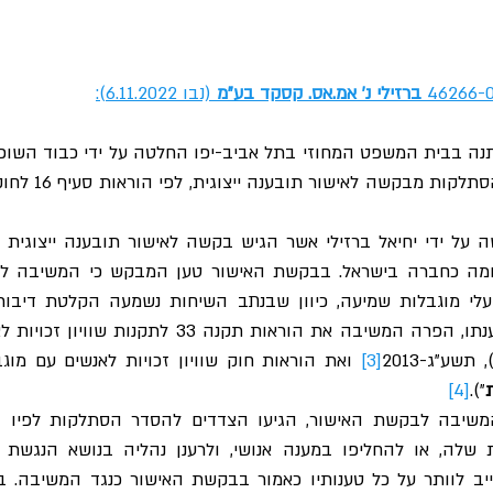
ברזילי נ' אמ.אס. קסקד בע"מ
 (נבו 6.11.2022):
שע"ג-2013
[3]
ת
״).
[4]