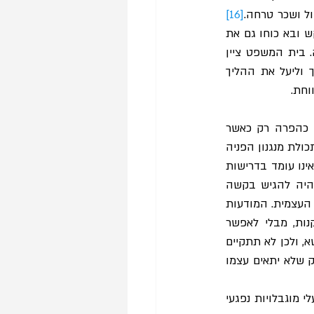
ל ושכר טרחה.
[16]
 בית המשפט זקף לרעת המבקש ובא כוחו גם את 
היעדר הפניה המוקדמת למשיבות, כך שאי קיומה השפיע אף הוא על הפחתת שכר הטרחה. בית המשפט ציין 
שהעדר הפניה המוקדמת מהווה שיקול רלוונטי בפסיקת שכר הטרחה, לאור יכולתה לחסוך וליעל את ההליך 
וחת.
תקנה 35א לתקנות שוויון הזכויות קובעת שסטיה מהוראות נגישות שירותי אינטרנט תחשב כהפרה רק כאשר 
נשלחה לחייב הודעה הדורשת ממנו לתקנה, וזו לא תוקנה במשך 60 ימים. לדידי, יש להרחיב תכולת מנגנון הפניה 
המוקדמת לכלל תקנות הנגישות. תובע מייצג פוטנציאלי יחוייב בפניה מוקדמת לבית העסק שאינו עומד בדרישות 
הנגישות על פי התקנות, ורק במידה והחברה לא תתאים עצמה לחובותיה לפי הדין, ניתן יהיה להגיש בקשה 
לתביעה ייצוגית בנושא. כך, מכשיר התובענה הייצוגית יממש ייעודו ככלי יעיל להגברת האכיפה העצמית. המודעות 
לקיום התקנות וחובות הנגישות תעלה, בעלי עסקים יישרו קו עם החובות הקבועות בתקנות, מבלי לאפשר 
תביעות יתר שאינן יעילות לחברה בכללותה. יתכן וחובה זו תפגע בתמריץ להגיש תביעות בנושא, ולכן לא תתקיים 
פניה לעסק המפר כדי שישנה דרכיו. אולם, כיוון שחובת הפניה לא מונעת אפשרות לתבוע עסק שלא יתאים עצמו 
פטור מתשלום אגרה בתביעה ייצוגית לפי עילת חוק שוויון הזכויות מגביר את הנגישות של בעלי מוגבלויות נפגעי 