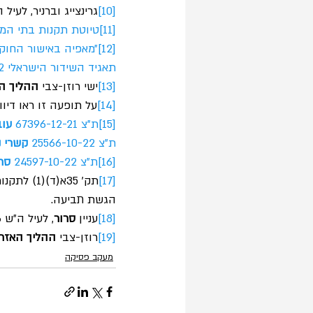
[10]
גרינצייג וברניר, לעיל ה״
[11]
טיוטת תקנות בתי המשפ
[12]
״מאפיה באישור החוק:
תאגיד השידור הישראלי 15.08.2022).
[13]
ישי רוזן-צבי 
ההליך ה
[14]
על תופעה זו ראו דיווי
[15]
ת"צ 67396-12-21 
עוב
ת"צ 25566-10-22 
קשרי נ
[16]
ת"צ 24597-10-22 
סרו
[17]
תק׳ 35א(
הגשת תביעה.
[18]
עניין 
סרור
, לעיל ה״ש 16, פס׳ 34. עניין 
[19]
רוזן-צבי 
ההליך האזר
מעקב פסיקה