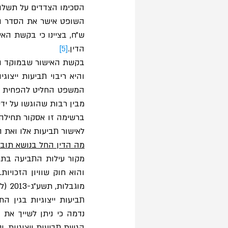
הסכימו הצדדים על תשלום גמול למבקש בסך 1,000 ש״ח, ות
הדין.
[5]
בקשת האישור שבמוקד הח
מבין רבות שהוגשו על ידי
לאישור תביעות אלו ואת ה
מה הדין החל בנושא תובענ
מקור עילות התביעה בתחום הנגישות הינו פרט 9(1) לתו
מוגבלות, תשע״ג-2013 (להלן: ״