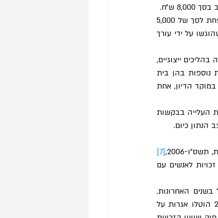
השופט אישר את הסדר ההסתלקות, למעט עניין שכר הטרחה של בא כוח המבקש, אשר הופחת לסך של 5,000 
ש״ח, בציינו כי בקשת האישור הינה אחת מסדרה של 30 בקשות אישור דומות עד כדי זהות שהוגשו על ידי עורך 
 שלאחרונה צוברת תאוצה בהליכים ייצוגיים, 
והיא ריבוי תביעות ייצוגיות בעילות נגישות. ועוד, מסקירת הפסיקה עולה כי קיימות החלטות נוספות בהן בית 
המשפט החליט להפחית את שכר הטרחה של בא כוח המבקש, בין היתר לאור היות הבקשה במוקד הדיון, אחת 
ברשימה זו אסקור תחילה את הדין בנושא תובענות ייצוגיות בעילות נגישות. לאחר מכן אציג את העלייה בבקשות 
 הנתון כיום.
[7]
והוא חוק שוויון הזכויות. פרט זה מאפשר הגשת תביעות ייצוגיות בגין הפרת תקנות שוויון זכויות לאנשים עם 
תביעות ייצוגיות בגין התקנות המצוינות לעיל הפכו רווחות יותר במערכת המשפט בישראל בשנים האחרונות. 
נדמה כי ניתן לשייך את העלייה במספר בקשות האישור לשינוי בחובת האגרה. בשנת 2018 הוטלו אגרות על 
הגשת תביעות ייצוגיות, ונקבע כי תביעה ייצוגית לפי פרט 9(1) לחוק תובענות ייצוגיות, בעילת חוק שוויון הזכויות 