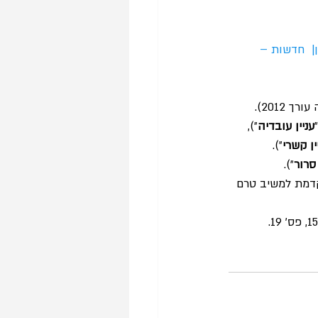
|  חדשות – 
עניין עובדיה
״), 
ין קשרי
״).
 סרור
״).
 מוקדמת למשיב טרם 