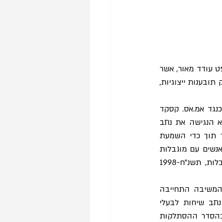
בתאריך ה-06.11.2022 ניתנה בבית המשפט המחוזי בתל אביב-יפו החלטה על ידי כבוד השופט עודד מאור, אשר 
מאשרת בחלקה בקשת הסתלקות מבקשה לאישור תובענה ייצוגית, לפי הוראות סעיף 16 לחוק תובענות ייצוגיות, 
בקשת ההסתלקות הוגשה על ידי יחיאל ברזילי אשר הגיש בקשה לאישור תובענה ייצוגית כנגד אמ.אס. קסקד 
בע״מ, יבואנית מזון הרשומה כחברה בישראל. בבקשת האישור טען המבקש כי המשיבה לא הנגישה את נתב 
השיחות שלה לאנשים בעלי מוגבלות שמיעה, כיוון שבנתב השיחות נשמעה הקלטת דיבור תוך כדי השמעת 
 בכך לטענתו, הפרה המשיבה את הוראות תקנה 33 לתקנות שוויון זכויות לאנשים עם מוגבלות 
 ואת הוראות חוק שוויון זכויות לאנשים עם מוגבלות, תשנ"ח-1998 
בטרם הוגשה תשובת המשיבה לבקשת האישור, הגיעו הצדדים להסדר הסתלקות לפיו המשיבה התחייבה 
להנגיש את נתב השיחות שלה, או להחליפו במענה אנושי, ולרענן נהליה בנושא הנגשת נתב שיחות לבעלי 
מוגבלויות. המבקש התחייב לוותר על כל טענותיו כאמור בבקשת האישור כנגד המשיבה. בהסדר ההסתלקות 