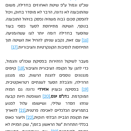
שכ"ט וגמול ע"פ שיטת האחוזים בחדילה, משום 
שהתובענה לא נדונה, הדבר לא מוסדר בחוק, ויכול 
להפסק סכום גבוה משהיה נפסק בניהול התובענה. 
בנוסף, השיטה מתייחסת לסעד כספי בעוד 
שהסעד בחדילה דומה יותר לצו עשה/מניעה.
[16]
 עם זאת, נקבע שניתן להחיל את השיטה תוך 
התייחסות לנסיבות הקונקרטיות והציבוריות.
[17]
מעבר לשיקול הזהירות בפסיקת שכה"ט והגמול, 
כדי להגן על הקופה הציבורית והציבור,
[18]
 קיימים 
מנגנונים נוספים להגנת הרשות, כמו מנגנון 
החדילה, והגבלת הסעד לשנתיים רטרואקטיבית.
[19]
 בפסיקה ובעניין 
אזירדי
 נדונה גם הפניה 
המוקדמת. 
ב
דנ"מ יונס
,
[20]
 השופטת חיות קבעה 
שזהו הסדר שלילי, ושיישומו עלול לפגוע 
בתמריצים הכלכליים לאכיפה פרטנית,
[21]
 להאריך 
את תקופת הגבייה הבלתי חוקית,
[22]
 וליצור כאוס 
בכללי התחרות "של הראשון בזמן", שכן הפנייה לא 