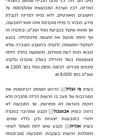
קיים פער 
ניכר 
בין סכום הגבייה שנטען בתצהירי 
המדינה, לבין הערכת המבקשות שהתבססה על 
חישובים תיאורטיים, ללא פנייה למדינה לקבלת 
מידע. הובהר כי פנייה מוקדמת אינה תנאי לתובענה, 
אך מהווה שיקול בקביעת גמול ושכ"ט, ובמקרה זה 
אף הייתה מונעת את ההגשה מלכתחילה. בנוגע 
לשיקולי התשומה, נלקחה בחשבון העובדה שלא 
הובאו חוות דעת מומחים, ההשקעה בהליך הייתה 
מצומצמת בשל החדילה בשלב מוקדם ונלקחו 
סיכונים סבירים. לבסוף, נפסק גמול בסך 1,200 ₪ 
ושכ"ט בסך 8,000 ₪.
בעניין
 מי הגליל
[6]
 הדגיש השופט רובינשטיין את 
המורכבות של מצב בו הרשות חדלה מהגביה הלא 
חוקית כהודאה לא מפורשת, אך התובענה לא 
נדונה. בעניין
 אבוטבול
[7]
 נקבע שמדובר במקרה 
ייחודי בתובענות ייצוגיות ולכן כלליו שונים. 
בעניין
 אכדיה
[8]
נקבע
שיש לתת משקל לשינוי 
התנהלות הרשות בעקבות התובענה (שבזכותה 