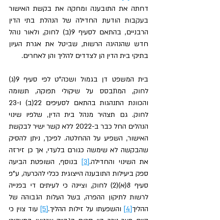
דחתה את התובענה ומחקה את בקשת האישור 
בעקבות הודעת החדילה של הנהלת בתי הדין 
הרבניים, בהתאם לסעיף 9(ב) לחוק, ולאור נוהל 
חדש שהנהיגה הרשות, שביטל את אגרת העיון 
בתיקי בית הדין הן לצדדים להליך והן לאחרים.
בית המשפט דן בגמול ושכה"ט לפי סעיף 9(ג) 
לחוק, המתבסס על שיקולי תפוקה, תשומה 
והכוונת התנהגות בהתאם לסעיפים 22(ב) ו-23 
לחוק. גם תצהיר מנהל בית הדין, שלפיו שינוי 
הנהלים החל כבר ב-2022 ללא קשר ישיר לבקשת 
האישור, השפיע על ההחלטה. לפיכך, ניתן להסיק 
שהבקשה לא שימשה כגורם בלעדי, אך כן זירזה 
את השינוי והחדילה.
[3]
 בנוסף, השופטת הביעה 
ספק ביעילות התובענה הייצוגית ככלי להכרעה, ע"פ 
סעיף 8(א)(2) לחוק, וציינה כי לעיתים די בפנייה 
לרשות לתיקון ההפרה, בשל העלות הגבוהה של 
ההליך
[4]
 והשפעתו על זילות ההליך.
[5]
 עוד צוין כי 