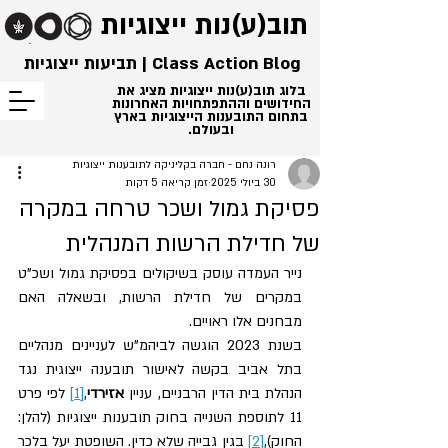
תוב(ע)נות
ייצוגיות
Class Action Blog | תביעות ייצוגיות
בלוג תוב(ע)נות ייצוגיות מציג את
החידושים וההתפתחויות האחרונות
בתחום התובענות הייצוגיות בארץ
ובעולם.
רונה נחם - חברה בקליניקה לתובענות ייצוגיות
30 ביולי 2025
זמן קריאה 5 דקות
פסיקת גמול ושכר טרחה במקרה
של חדילת הרשות המנהלית
נייר העמדה עוסק בשיקולים בפסיקת גמול ושכ"ט 
במקרים של חדילת הרשות, ובשאלה האם 
מבחנים אלו ראויים.
בשנת 2023 הוגשה לביהמ"ש לעניינים מנהליים 
בתל אביב בקשה לאישור תובענה ייצוגית נגד 
הנהלת בית הדין הרבניים, עניין 
אזירדי
,
[1]
 לפי פרט 
11 לתוספת השנייה בחוק תובענות ייצוגיות (להלן: 
החוק),
[2]
 בגין גבייה שלא כדין. השופטת יעל בלכר 