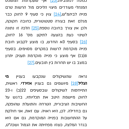
כפופה לפומביות.
[23]
 אף שעקרונות המשפט 
המנהלי מעודדים מיצוי הליכים מול הרשות טרם 
פנייה לביהמ"ש,
[24]
 צוין כי סעיף 9 לחוק כבר 
מגלם זאת בצורה סטטוטורית, כחובה חקוקה, 
ולכן אין צורך בחובה נוספת.
[25]
 הלכה זו נתונה 
לשינוי כעת בהצעה לתיקון מס' 16 לחוק,
[26]
 בסעיף 3א החדש, בו מוצע לקבוע חובת 
פנייה מוקדמת לרשות במקרים מסוימים. בסעיף 
6(ב1) אף מוצע כי פנייה מוקדמת תעניק יתרון 
במצב בו יש תחרות בין תובעים.
[27]
נראה שהשיקולים שנקבעו בעניין
 מי 
הגליל
[28]
 מיושמים גם בעניין 
אזירדי
. ראשית, 
התייחסות לשיקולים שבסעיפים 22(ב) ו-23 
לחוק מיישמת היטב את תכליותיו, בדגש על 
החשיבות הציבורית, הטרחה והתועלת שהופקה, 
גם בחדילה. לכן, היא ראויה. עם זאת, אני חולקת 
על ההתחשבות בפנייה המוקדמת, גם אם היא 
בגדר המלצה, כשזו מפחיתה את הגמול ושכה"ט, 