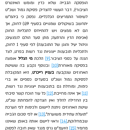
הופסקה הגבייה שלא כדין ומומש האינטרס 
הציבורי), דבר העשוי להצדיק פסיקת גמול ושכ"ט 
לשימור התמריצים הכלכליים. נפסק כי ביהמ"ש 
יתחשב בשיקולים שמנויים בסעיף 9(ג) לחוק, אך 
הם לא ממצים ויש להתייחס לתכליות החוק 
(אכיפת הדין והרתעה; מתן סעד הולם לנפגעים; 
וניהול יעיל והוגן של התובענה) לפי סעיף 1 לחוק, 
ולתכליות תובענות ייצוגיות נגד רשות בפרט, לצד 
הגנה על כספי הציבור.
[9]
 הלכת 
מי הגליל
 אומצה 
בפסיקה מאוחרת
[10]
 ובנוסף נקבע בה ששיטת 
האחוזים שנקבעה 
בעניין רייכרט
, היא המקובלת 
לפסיקת גמול ושכ"ט בסעדים כספיים או ברי 
כימות, ומוחלת גם בתובענות ייצוגיות נגד רשות,
[11]
 אך אינה מחייבת.
[12]
 כל עוד הוכח קשר סיבתי 
בין החדילה להליך ואין הצדקה להפחתת שכ"ט, 
שיטת האחוזים ניתנת ליישום ולכימות לפי הערכת 
"תועלת עתידית משוערת",
[13]
 או לפי סכום הגבייה 
שבמחלוקת,
[14]
 וראוי ליישם אותה באופן שאיננו 
מחמיר.
[15]
 היועמ"ש גרס מנגד שאין חובה לפסוק 