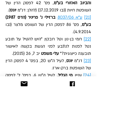
והביוב האזורי בע"מ
, פס' 42 לפסק הדין של 
השופטת חיות (נבו 17.12.2019) (להלן: דנ"מ
 יונס
).
[21]
ע"א 8037/06
ברזילי נ' פריניר (הדס 1987) 
בע"מ
, פס' 86 לפסק הדין של השופט מלצר (נבו 
4.9.2014).
[22]
 חמי בן-נון וטל חבקין "היש להטיל על תובע 
נטל לפנות לנתבע לפני הגשת בקשה לאישור 
תובענה כייצוגית?" 
עלי משפט
 יב 7, 26 (2015).
[23]
 דנ"מ 
יונס
, לעיל ה"ש 20, בפס' 4 לפסק הדין 
של השופטת ברק-ארז.
[24]
 עניין 
מי הגליל
, לעיל ה"ש 6, בפס' ל' לפסק 
הדין של השופט רובינשטיין.
[25]
 דנ"מ 
יונס
, לעיל ה"ש 20, בפס' 6 לפסק הדין 
של השופטת ברק-ארז.
[26]
 הצעת חוק תובענות ייצוגיות (תיקון מס' 16), 
התשפ"ד-2024.
[27]
 שם, בסעיפים 3(א) ו- 6(ב1).
[28]
 עניין 
מי הגליל
, לעיל ה"ש 6.
[29]
בג"ץ 164/97
קונטרם בע"מ נ' משרד האוצר 