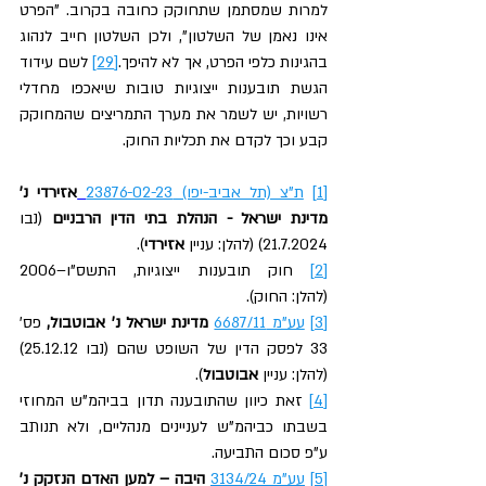
למרות שמסתמן שתחוקק כחובה בקרוב. "הפרט 
אינו נאמן של השלטון", ולכן השלטון חייב לנהוג 
בהגינות כלפי הפרט, אך לא להיפך.
[29]
 לשם עידוד 
הגשת תובענות ייצוגיות טובות שיאכפו מחדלי 
רשויות, יש לשמר את מערך התמריצים שהמחוקק 
קבע וכך לקדם את תכליות החוק.
[1]
ת"צ (תל אביב-יפו) 23876-02-23
אזירדי
נ' 
מדינת ישראל - הנהלת בתי הדין הרבניים 
(נבו 
21.7.2024) (להלן: עניין 
אזירדי
).
[2]
 חוק תובענות ייצוגיות, התשס"ו–2006 
(להלן:
החוק).
[3]
עע"מ 6687/11
מדינת ישראל נ' אבוטבול, 
פס' 
33 לפסק הדין של השופט שהם (נבו 25.12.12) 
(להלן: עניין
 אבוטבול
).
[4]
 זאת כיוון שהתובענה תדון בביהמ"ש המחוזי 
בשבתו כביהמ"ש לעניינים מנהליים, ולא תנותב 
ע"פ סכום התביעה.
[5]
עע"מ 3134/24
היבה – למען האדם הנזקק נ' 