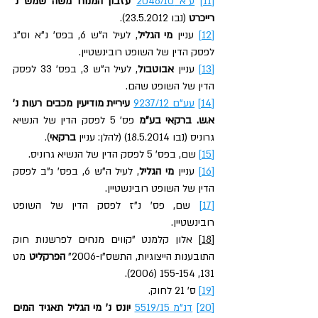
[11]
ע״א 2046/10
עזבון המנוח משה שמש נ׳ 
רייכרט
 (נבו 23.5.2012).
[12]
 עניין 
מי הגליל
, לעיל ה"ש 6, בפס' נ"א וס"ג 
לפסק הדין של השופט רובינשטיין.
[13]
 עניין 
אבוטבול
, לעיל ה"ש 3, בפס' 33 לפסק 
הדין של השופט שהם.
[14]
עע"ם 9237/12
עיריית מודיעין מכבים רעות נ' 
א.ש. ברקאי בע"מ
 פס' 5 לפסק הדין של הנשיא 
גרוניס (נבו 18.5.2014) (להלן:
עניין
 ברקאי
).
[15]
 שם, בפס' 5 לפסק הדין של הנשיא גרוניס.
[16]
 עניין 
מי הגליל
, לעיל ה"ש 6, בפס' נ"ב לפסק 
הדין של השופט רובינשטיין.
[17]
 שם, פס' נ"ז לפסק הדין של השופט 
רובינשטיין.
[18]
 אלון קלמנט "קווים מנחים לפרשנות חוק 
התובענות הייצוגיות, התשס"ו-2006" 
הפרקליט
 מט 
131, 155-154 (2006).
[19]
 ס' 21 לחוק.
[20]
דנ"מ 5519/15
 יונס נ' מי הגליל תאגיד המים 