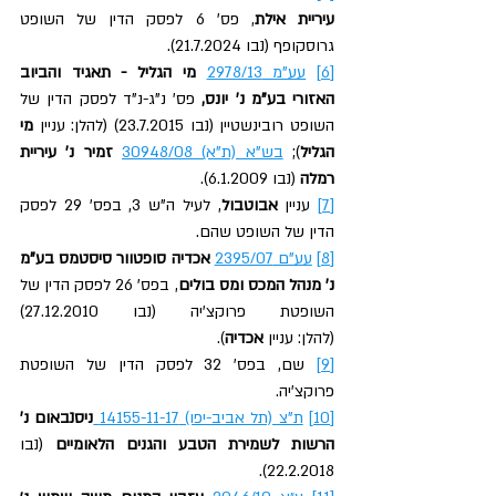
עיריית אילת
, פס' 6 לפסק הדין של השופט 
גרוסקופף (נבו 21.7.2024).
[6]
עע"מ 2978/13
מי הגליל - תאגיד והביוב 
האזורי בע"מ נ' יונס, 
פס' נ"ג-נ"ד לפסק הדין של 
השופט רובינשטיין (נבו 23.7.2015) (להלן: עניין
 מי 
הגליל
); 
בש"א (ת"א) 30948/08
זמיר נ' עיריית 
רמלה
 (נבו 6.1.2009).
[7]
 עניין 
אבוטבול
, לעיל ה"ש 3, בפס' 29 לפסק 
הדין של השופט שהם.
[8]
עע"ם 2395/07
אכדיה סופטוור סיסטמס בע"מ 
נ' מנהל המכס ומס בולים
, בפס' 26 לפסק הדין של 
השופטת פרוקצ'יה (נבו 27.12.2010) 
(להלן:
עניין
 אכדיה
).
[9]
 שם, בפס' 32 לפסק הדין של השופטת 
פרוקצ'יה.
[10]
ת"צ (תל אביב-יפו) 14155-11-17 
ניסנבאום
נ' 
הרשות לשמירת הטבע והגנים הלאומיים
 (נבו 
22.2.2018).