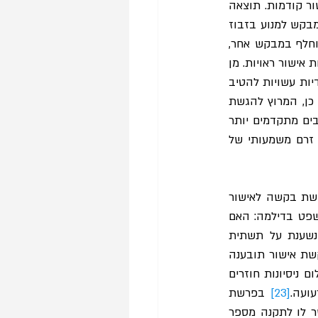
ברירת מחדל זו, עלולה לעודד זרם בלתי פוסק של בקשות לאישור ש"רוכבות" על בקשות אישור קודמות. תוצאה 
זו אינה רצויה מבחינת הקבוצה, שמבקשת שעניינה ידון בהקדם, וכן מבחינת בית המשפט שמבקש למנוע בזבוז 
של זמן שיפוטי יקר. כמו כן, כלל זה מעביר מסר לפיו מי שיגיש בקשת אישור מבוססת לא יוחלף במבקש אחר, 
שהעתיק את תביעתו והוסיף עליה דבר מה, ובכך מונע אקס-אנטה תמריץ שלילי מהגשת בקשות אישור ראויות. מן 
העבר השני, ייתכן שטובת הקבוצה מצדיקה שלא לדבוק בכלל זה, מתוך הנחה שבקשות עתידיות עשויות להטיב 
 כמו כן, המרוץ להגשת 
התובענה הראשונה בזמן, שנוצר עקב החלת הכלל האמור, עלול לפגוע ביעילות ההליך בשלבים מתקדמים יותר 
של הדיון. שכן, מהירות הגשת בקשת האישור, עלולה להעיד על טיבה הלקוי, ולראייה קיים זרם משמעותי של 
לא אחת הרצון של התובע המייצג ושל עורך דינו להיות הראשון בהגשת ההליך, מוביל להגשת בקשה לאישור 
 המרוץ שתואר לעיל, עלול להציב את בית המשפט בדילמה: האם 
ראוי לאפשר "מקצה שיפורים" לתיקון בקשה לאישור תובענה ייצוגית שהוגשה בחופזה ונשענת על תשתית 
 בית המשפט לא אפשר לתובע המייצג לצרף חומר שלא צורף לבקשת אישור תובענה 
 זאת, כדי לבלום ניסיונות חוזרים 
ועה.
[23]
 בפרשת 
, נדחתה בקשה לתיקון של בקשה לאישור תובענה ייצוגית, לאחר שבית המשפט אפשר לו לתקנה מספר 