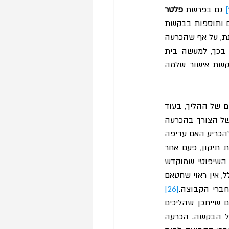
 גם בפרשת 
פלטר 
בית המשפט עמד על כך שאופי הפעולה של התובעת המייצגת, שביקשה לערוך מספר תיקונים ותוספות בבקשת 
האישור, הוביל לבזבוז זמן שיפוטי יקר, והחליט שלא להיעתר לבקשתה להגיש בקשה המתוקנת, על אף שהכרעה 
 בכך, למעשה בית 
המשפט העדיף ליצור הכוונת התנהגות ראויה, חרף פגיעה אפשרית באינטרס הקבוצה בבקשת אישור שלמה 
לסיכום, נראה שכלל "כל הקודם זוכה" מקדם יעילות במובן הצר, הרואה רק את השלב המוקדם של ההליך, בעוד 
שבכוחו לפגוע ביעילות בשלבים מאוחרים יותר של ההליך ולהוביל לבזבוז זמן שיפוטי יקר בשל הצורך בהכרעה 
בבקשות מרובות לתיקון בקשות האישור. הכלל יצר מערך תמריצים שמאלץ את בית המשפט להכריע האם עדיפה 
טובת הקבוצה או הכוונת התנהגות, גם בשלב מתקדם יותר בהליך. מחד, היעתרות לבקשות תיקון, פעם אחר 
פעם, עלולה לעודד הגשה של בקשות לאישור תובענות ייצוגיות בחופזה, ולהאריך את הזמן השיפוטי שמוקדש 
להליך. מאידך, מתן אפשרות לתקן את הבקשה לאישור, ישרת את האינטרס חברי הקבוצה. ככלל, אין ראוי שחטאם 
חברי הקבוצה.
[26]
כמו כן, סירוב לביצוע תיקונים בבקשת האישור, עלול להוביל לפגיעה ביעילות ההליך, משום שייתכן שהליכים 
שראוי שיוכרעו לטובת הקבוצה, ידחו לאחר אישור התובענה כייצוגית, משום טיבה הלקוי של הבקשה. הכרעה 