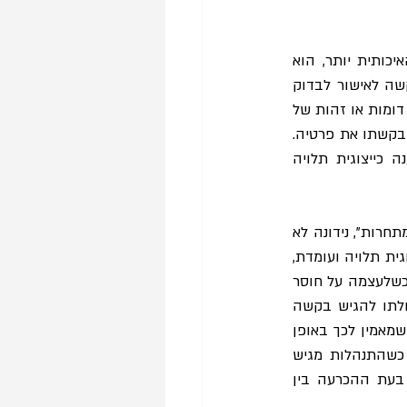
, הטיעון המרכזי שתמך בסילוק הבקשה המאוחרת, על אף היותה האיכותית יותר, הוא 
שהגשתה נוגדת את חובת תום הלב. סעיף 5(א)(2) לחוק מטיל חובה על החפץ בהגשת בקשה לאישור לבדוק 
בפנקס התובענות הייצוגיות האם רשומה בקשה לאישור או תובענה ייצוגית, המעוררת שאלות דומות או זהות של 
עובדה ומשפט, וככל שנמצאה בקשה או תובענה כאמור, מגיש הבקשה לאישור מחויב לציין בבקשתו את פרטיה. 
, הבקשה המאוחרת הוגשה ללא אזכור לכך שקיימת בקשה לאישור תובענה כייצוגית תלויה 
שאלת תום הלב של מגיש הבקשה המאוחרת בזמן, בעת הכרעה בעניינן של בקשות אישור "מתחרות", נידונה לא 
קבע בית המשפט כי ידיעה על אודות בקשה לאישור תובענה כייצוגית תלויה ועומדת, 
אינה חוסמת את דרכו של תובע ייצוגי פוטנציאלי להגשת בקשת אישור מאוחרת ואינה מעידה כשלעצמה על חוסר 
תום לב. שכן, התובע הייצוגי רשאי לסבור כי בקשת האישור הראשונה בזמן לקויה, וכי ביכולתו להגיש בקשה 
חלופית שתגביר את סיכויי ההכרעה של התובענה לטובת הקבוצה. לשיטת בית המשפט, מי שמאמין לכך באופן 
 אולם, כשהתנהלות מגיש 
הבקשה המאוחרת בזמן מעלה חשש לחוסר תום לב, בית המשפט אכן ייחס לכך משקל בעת ההכרעה בין 