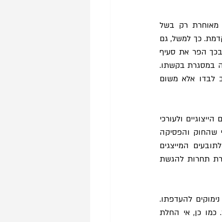
, נראה שככלל בית המשפט העדיף שלא למחוק בקשה מאוחרת רק בשל 
התנהלות חסרת תום לב, במצב שבו הבקשה המאוחרת הייתה איכותית יותר מהבקשה המוקדמת. כך למשל, גם 
התובע הייצוגי לא ציין כי קיימת בקשה לאישור תלויה ועומדת באותו העניין, ובכך הפר את סעיף 
5(א)(2) לחוק, העלים מבית המשפט מידע בעל חשיבות והטיל ספק בשאלת טיב ייצוג הקבוצה במסגרת בקשתו. 
אמנם, באותו העניין נמחקה בקשת האישור המאוחרת בזמן, אך לא משום חוסר תום הלב לבדו אלא משום 
מסקירת הפסיקה לעיל ומעיון בחוק תובענות ייצוגיות עולה כי ישנם תמריצים מובנים לתובעים הייצוגיים ולעורכי 
דינם להיות אלה המגישים את הבקשה לאישור הראשונה בזמן. התמריץ נעוץ ביתרון היחסי שהחוק והפסיקה 
 בשילוב עם הגמול ושכר הטרחה המכובדים הניתנים לתובעים המייצגים 
ולעורכי דינם אם התביעה מוכרעת לטובתם בהסדר פשרה או בפסק דין. כתוצאה מכך, נוצרת תחרות להגשת 
בחינת כלל ״כל הקודם זוכה״ לאור תכליות מנגנון התובענה הייצוגית מעלה כי ישנם מספר נימוקים להעדפתו. 
בבחינת שיקולי יעילות, ראוי לתמרץ הגשת בקשות אישור מבוססות במועד המוקדם ביותר. כמו כן, אי החלת 