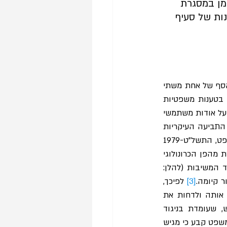
ן במסגרת 
הפרשנות של סעיף 
 דן בבקשה לסילוק על הסף של אחת משתי 
בקשות לאישור תובענה כייצוגית שהוגשו כנגד חברת Facebook Inc. שתי הבקשות עסקו בטענות משפטיות 
ועובדתיות זהות, וביחס לקבוצה חופפת. בשתי הבקשות נטען שהמשיבות העבירו מידע אישי על אודות משתמשי 
פייסבוק למפתחי יישומים שלא היו זכאים לקבל את המידע, ללא הסכמת המשתמשים. עילות התביעה העיקריות 
בשתי הבקשות נגעו להפרת חוק הגנת הפרטיות, התשמ"א-1981, חוק עשיית עושר ולא במשפט, התשל"ט-1979 
 הבקשה לאישור תובענה ייצוגית המאוחרת מהפן הכרונולוגי 
(להלן: "הבקשה המאוחרת"),  הוגשה כשנתיים וחצי לאחר שהוגשה הבקשה "המתחרה" כנגד המשיבות (להלן: 
 קיומה.
[3]
 לפיכך, 
הגם שבית המשפט קבע כי הבקשה המאוחרת נוסחה באופן מקצועי יותר, הוחלט למחוק אותה ולדחות את 
בקשת הצדדים לאחד את הדיון בבקשות, בשל התנהלותו חסרת תום הלב של המבקש, שעומדת בניגוד 
להוראות סעיף 5(א)(2) לחוק תובענות ייצוגיות, התשס"ו-2006 (להלן: "החוק"). כמו כן, בית המשפט קבע כי מגיש 