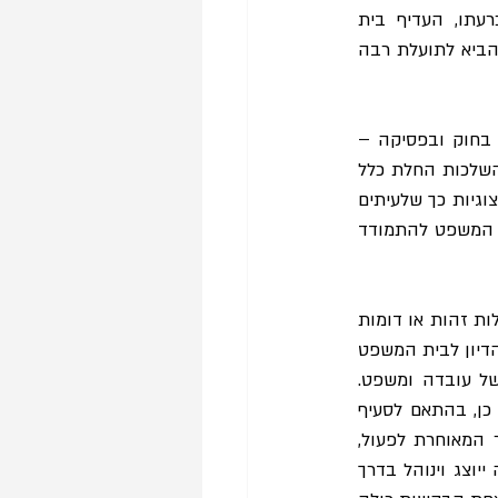
 בהכרעתו, העדיף בית 
המשפט לתמרץ הגשת תביעות ייצוגיות בתום לב על פני אישור בקשה טובה יותר שעשויה להביא לתועלת רבה 
במסגרת רשימה זו, אדון במנגנון "התחרות" בין תובענות ייצוגיות, בברירת המחדל הנטועה בחוק ובפסיקה – 
לפיה ראוי לתת את הבכורה לבקשה לאישור תובענה כייצוגית שהוגשה ראשונה בזמן, וכן בהשלכות החלת כלל 
"כל הקודם זוכה" בהקשר זה. בפרט, אתייחס לכך שכלל זה מוביל ל״מרוץ״ להגשת תובענות ייצוגיות כך שלעיתים 
דווקא התובענה שהוגשה בחופזה תקבל עדיפות ואראה כי מציאות זו עשויה לאלץ את בית המשפט להתמודד 
סעיף 7 לחוק מעניק לבית המשפט כלים שונים להתמודדות עם בקשות לאישור המעוררות שאלות זהות או דומות 
של עובדה או משפט. בשלב הראשון, לפי סעיף 7(א)(1) לחוק, בית המשפט רשאי להעביר את הדיון לבית המשפט 
שאליו הוגשה הבקשה הראשונה, כאשר הוגשו מספר בקשות המעלות שאלות משותפות של עובדה ומשפט. 
כשבנוסף לכך הקבוצות שבשמן הוגשו הבקשות זהות או דומות, חייב בית המשפט לעשות כן, בהתאם לסעיף 
7(א)(2). בשלב השני, מנחה סעיף 7(ב) כיצד על בית המשפט אליו הועברה בקשת האישור המאוחרת לפעול, 
ומעניק לו שיקול דעת רחב בבחירה בין האפשרויות השונות, "הכול כדי שעניינה של הקבוצה ייוצג וינוהל בדרך 