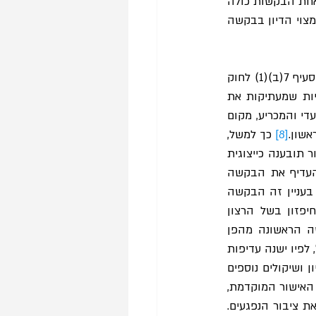
 לבית המשפט נתונה האפשרות להורות על צירוף בקשות, מחיקת אחת הבקשות כולה 
או חלקה וצירוף או החלפה של המבקש או ב"כ המייצג, לפי נסיבות העניין ובהתאם לשלב בו מצוי הדיון בבקשה 
 סעיף 7(ב)(1) לחוק 
נותן עדיפות לבקשה המוקדמת בזמן, וזאת כדי ליצור תמריץ שלילי להגשת תובענות ייצוגיות שמעתיקות את 
 אולם, הפסיקה דחתה את הגישה לפיה הקריטריון הכרונולוגי הוא הבלעדי והמכריע, מקום 
אשון.
[8]
 כך למשל, 
, בית המשפט המחוזי פסק כי הגם שיש מקום לתת עדיפות לבקשה לאישור תובענה כייצוגית 
הראשונה בזמן, מקום בו הבקשה המוקדמת הוגשה בצורה חפוזה ובלתי מבוססת, יש להעדיף את הבקשה 
הבאה מהפן הכרונולוגי שעומדת ברף האיכותי הנדרש. לגופו של עניין, בית המשפט קבע כי בעניין זה הבקשה 
לאישור הראשונה שהוגשה אינה ראויה, ואף רשלנית ושטחית, ולמצער ייתכן כי הוגשה בחיפזון בשל הרצון 
"לתפוס תור" ולהגיע ראשונה לבית המשפט. לפיכך, בית המשפט הורה על מחיקת הבקשה הראשונה מהפן 
   כמו כן, סטייה מהכלל, לפיו ישנה עדיפות 
לבקשה שהוגשה ראשונה בזמן, תיתכן גם במקרים חריגים בהם חובת תום הלב, יעילות הדיון ושיקולים נוספים 
 הוחלט למחוק את בקשת האישור המוקדמת, 
 ציבור הנפגעים.