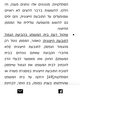
הסתלקויות. מנגנונים אלו נותנים מענה, ולו 
חלקי, לחששות בדבר לחצים לא ראויים 
שמופעלים על התובעת הייצוגית, והם יפים 
גם לחשש מהשפעה שלילית של המממן 
החיצוני.
שיקול דעת בית המשפט בקביעת הגמול 
לתובעת הייצוגית:
 כאמור, המממן נוטל רק 
מהגמול הנפסק לתובעת הייצוגית (ולא 
מחברי הקבוצה שאינם נוכחים בבית 
המשפט). החוק אינו מאפשר לבעלי הדין 
להכתיב לבית המשפט את הגמול שייפסק 
לטובת התובעת הייצוגית במסגרת פשרה או 
הסתלקות.[49] חזקה על בית המשפט 
שהחלטתו בעניין כפופה, בין היתר, לבחינת 
התועלת שההליך הניב לקבוצה וטיב ניהולו. 
המשמעות היא כי תובעת ייצוגית אשר תבחר 
להסתלק מתובענה או להתפשר מטעמים לא 
עניינים (לרבות בשל לחצים מצד הגורם 