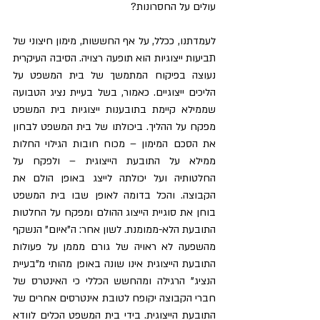
עולים על החסרונות?
לעמדתנו, ככלל, על אף החששות, מימון חיצוני של 
תביעות ייצוגיות הוא תופעה רצויה. הסיבה העיקרית 
נעוצה בפיקוח המתמשך של בית המשפט על 
הליכים ייצוגיים. כאמור, בשל בעיית נציג הטבועה 
שממילא קיימת בתובענות ייצוגיות בית המשפט 
מפקח על ההליך. ביכולתו של בית המשפט לבחון 
את הסכם המימון – מכוח חובות הגילוי החלות 
ממילא על התובעת הייצוגית – ולפקח על 
החלטותיה ועל יכולתה לייצג באופן הולם את 
הקבוצה. והכל בדומה לאופן שבו בית המשפט 
בוחן את סוגיית הייצוג ההולם ומפקח על החלטות 
התובעת הלא-ממומנת. לשון אחר: ה"איום" הנשקף 
מהשפעה לא ראויה של גורם מממן על פעולות 
התובעת הייצוגית אינו שונה באופן מהותי מ"בעיית 
הנציג" הרגילה ומהחשש הכללי כי האינטרס של 
חברי הקבוצה יקופח לטובת אינטרסים אחרים של 
התובעת הייצוגית. בידי בית המשפט הכלים לוודא 