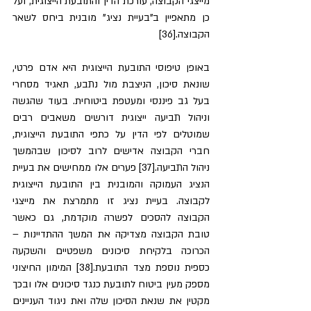
מייצגי הקבוצה, עורכת הדין והתובעת הייצוגית, ועל 
כן מתאפיין ב"בעיית נציג" מובנית ביחס לשאר 
הקבוצה.[36]
באופן טיפוסי התובעת הייצוגית היא אדם פרטי, 
שונאת סיכון, הניצבת מול נתבע, תאגיד מסחרי 
בעל גב פיננסי ומעטפת ביטוחית. בעוד שהגשה 
וניהול תביעה ייצוגית דורשים משאבים רבים 
שמוטלים לפי הדין על כתפי התובעת הייצוגית, 
חברי הקבוצה אדישים לרוב לסיכון שבהמשך 
ניהול התביעה.[37] פערים אלו ממחישים את בעיית 
הנציג העמוקה והמובנית בין התובעת הייצוגית 
לקבוצה. בעיית נציג זו מתמרצת את מייצגי 
הקבוצה להסכים לפשרה מוקדמת, גם כאשר 
טובת הקבוצה מצדיקה את המשך ההתדיינות – 
הכרוכה בלקיחת סיכונים משפטיים והשקעה 
כספית נוספת מצד התובעת.[38] המימון החיצוני 
מספק מעין ביטוח לתובעת כנגד סיכונים אלו ובכך 
מקטין את שנאת הסיכון שלה ואת ניגוד העניינים 