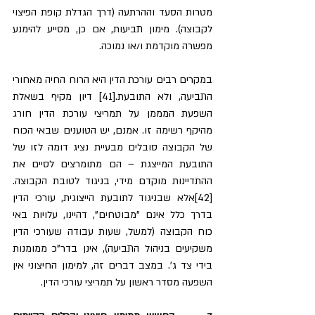
מטרות הסעד וההרתעה (דרך הגדלת קופת הפיצוי 
לקבוצה). מימון תביעות, אם כן, מסייע להימנע 
מפשרה מוקדמת ו/או נמוכה.
במקרים רבים עורכת הדין היא הרוח החיה מאחורי 
התביעה, ולא התובעת.[41] דיון מקיף בשאלת 
השפעת המממן על תמריצי עורכת הדין חורג 
מהיקף רשימה זו. אמנם, יש הטוענים שבאי הכוח 
של הקבוצה סובלים מבעיית נציג דומה לזו של 
התובעת המייצגת – הם מתומרצים לסיים את 
ההתדיינות מוקדם מידי, בניגוד לטובת הקבוצה.
[42]אלא שבניגוד לתובעת הייצוגית, עורכי הדין 
בדרך כלל אינם "מבוטחים", דהיינו, עלויות באי 
כוח הקבוצה (למשל, שעות עבודה שעורכי הדין 
משקיעים בניהול התביעה), אינן בדר"כ ממומנות 
בידי צד ג'. במצב דברים זה, למימון החיצוני אין 
השפעה מסדר ראשון על תמריצי עורכי הדין.