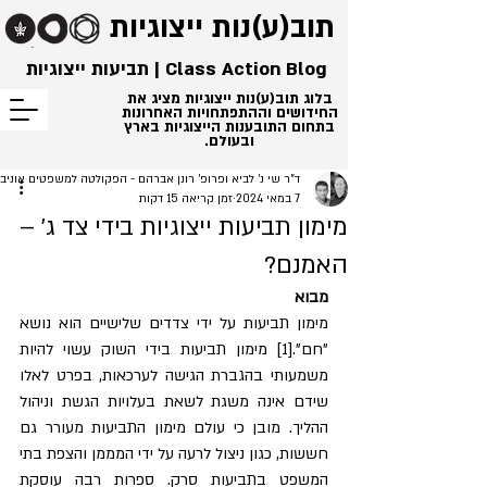
תוב(ע)נות
ייצוגיות
Class Action Blog | תביעות ייצוגיות
בלוג תוב(ע)נות ייצוגיות מציג את
החידושים וההתפתחויות האחרונות
בתחום התובענות הייצוגיות בארץ
ובעולם.
ד"ר שי נ' לביא ופרופ' רונן אברהם - הפקולטה למשפטים אוני
7 במאי 2024
זמן קריאה 15 דקות
מימון תביעות ייצוגיות בידי צד ג' –
האמנם?
מבוא
מימון תביעות על ידי צדדים שלישיים הוא נושא 
"חם".[1] מימון תביעות בידי השוק עשוי להיות 
משמעותי בהגברת הגישה לערכאות, בפרט לאלו 
שידם אינה משגת לשאת בעלויות הגשת וניהול 
ההליך. מובן כי עולם מימון התביעות מעורר גם 
חששות, כגון ניצול לרעה על ידי המממן והצפת בתי 
המשפט בתביעות סרק. ספרות רבה עוסקת 