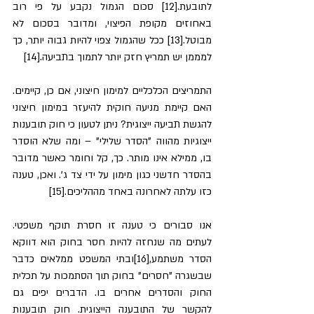
לתובעת.[12] סכום הגמול נקבע על פי רוב 
באחוזים מקופת הפיצוי, ומדובר בסכום לא 
מבוטל.[13] ככל שהגמול צפוי להיות גבוה יותר, כך 
למממן יש תמריץ חזק יותר לתמוך בתביעה.[14]
התמריצים הכלכליים למימון חיצוני, אם כן, קיימים. 
האם קיימת מניעה חוקית להיעזר במימון חיצוני 
להגשת תביעה ייצוגית? ניתן לטעון כי חוק תובענות 
ייצוגיות מהווה "הסדר שלילי" – ומה שלא הוסדר 
בו, ממילא אינו מותר. כך, קל וחומר כאשר מדובר 
בהסדר חדשני כגון מימון על ידי צד ג'. ואכן, טענה 
כזו עלתה לאחרונה באחד מההליכים.[15]
אנו סבורים כי טענה זו חסרת תוקף משפטי. 
לעתים מה שנחזה להיות חסר בחוק הוא דווקא 
הסדר משתמע,[16]ובתי המשפט ממלאים כדבר 
שבשגרה "חסרים" בחוק תוך הסתמכות על תכלית 
החוק והסדרים אחרים בו. הדברים יפים גם 
להקשר של התובענה הייצוגית. חוק תובענות 