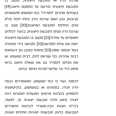
עורכת הדין או התובעת הייצוגית, מקום בו 
התובעת הייצוגית הודיעה על הפסקת הייצוג.[19] 
בעניינים אחרים "הסדירו" בתי המשפט סיטואציות 
קרובות, כגון האם עורכת הדין יכולה לנהל מו"מ 
טרם החלפת התובעת המייצגת;[20] מצב בו 
עורכת הדין פנתה לתובעת הייצוגית, בניגוד לכללים 
האוסרים על שידול;[21] מקום בו התובעת הייצוגית 
יזמה את עילת התביעה;[22] ותביעה בידי מתחרה 
בשל סכסוך עסקי.[23] קיימות כמובן גם דוגמאות 
רבות אחרות. כפי שנראה להלן, לבית המשפט יש 
את הכלים להסדיר גם את שאלת הייצוג בראי 
מימון בידי צד שלישי למרות החסר בחוק.
לבסוף, נעיר כי בתי המשפט, המאסדרים ובעלי 
הדין הכירו, במפורש או במשתמע, בלגיטימציה 
להסתייע בקרנות פרטיות הפועלות למטרות רווח 
לצורך מימון הליכי תובענה ייצוגית. כך, למשל, 
בדו"ח הצוות הבין-משרדי לבחינת ההסדרים 
הקבועים בחוק תובענות ייצוגיות התייחס הצוות, 