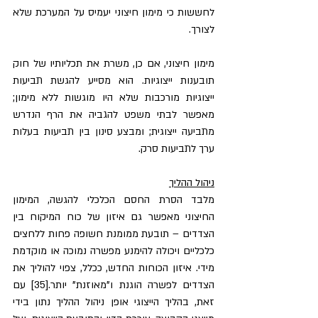
לחששות כי מימון חיצוני יעמיס על המערכת שלא 
לצורך.
מימון חיצוני, אם כן, משרת את תכליותיו של חוק 
תובענות ייצוגיות. הוא מסייע להגשת תביעות 
ייצוגיות מורכבות שלא היו מוגשות ללא מימון; 
מאפשר לבתי משפט להגביה את הרף הנדרש 
מתביעה ייצוגית; ומבצע סינון בין תביעות בעלות 
ערך לתביעות סרק.
ניהול ההליך
מלבד הסרת החסם הכלכלי להגשה, המימון 
החיצוני מאפשר גם איזון של כוח המיקוח בין 
הצדדים – תובעת ממומנת חשופה פחות ללחצים 
כלכליים ויכולה להימנע מפשרה נמוכה או מוקדמת 
מידי. איזון הכוחות החדש, ככלל, צפוי להוליך את 
הצדדים לפשרה הוגנת ו"מאוזנת" יותר.[35] עם 
זאת, בהליך הייצוגי אופן ניהול ההליך נתון בידי 