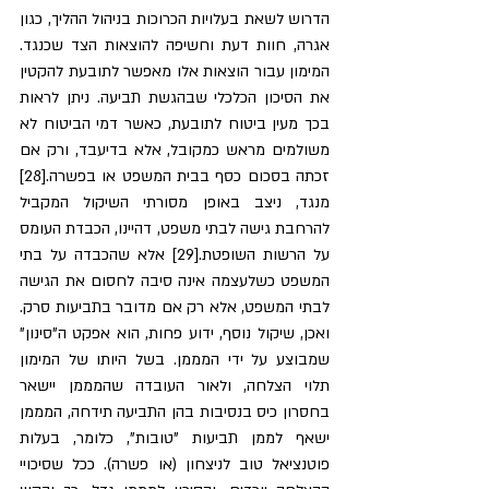
הדרוש לשאת בעלויות הכרוכות בניהול ההליך, כגון 
אגרה, חוות דעת וחשיפה להוצאות הצד שכנגד. 
המימון עבור הוצאות אלו מאפשר לתובעת להקטין 
את הסיכון הכלכלי שבהגשת תביעה. ניתן לראות 
בכך מעין ביטוח לתובעת, כאשר דמי הביטוח לא 
משולמים מראש כמקובל, אלא בדיעבד, ורק אם 
זכתה בסכום כסף בבית המשפט או בפשרה.[28] 
מנגד, ניצב באופן מסורתי השיקול המקביל 
להרחבת גישה לבתי משפט, דהיינו, הכבדת העומס 
על הרשות השופטת.[29] אלא שהכבדה על בתי 
המשפט כשלעצמה אינה סיבה לחסום את הגישה 
לבתי המשפט, אלא רק אם מדובר בתביעות סרק. 
ואכן, שיקול נוסף, ידוע פחות, הוא אפקט ה"סינון" 
שמבוצע על ידי המממן. בשל היותו של המימון 
תלוי הצלחה, ולאור העובדה שהמממן יישאר 
בחסרון כיס בנסיבות בהן התביעה תידחה, המממן 
ישאף לממן תביעות "טובות", כלומר, בעלות 
פוטנציאל טוב לניצחון (או פשרה). ככל שסיכויי 