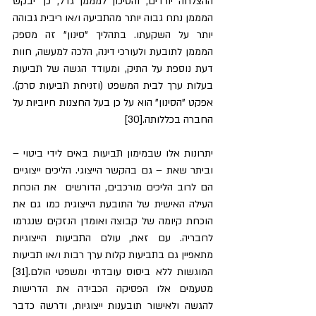
ההצלחה יורדים, והסיכון למממן גדל, כך יבקש 
המממן נתח גבוה יותר מהתביעה ו/או ריבית גבוהה 
יותר על השקעתו. בתהליך "סינון" זה מספק 
המממן לתובעת ולעורכי דינה, הלכה למעשה, חוות 
דעת נוספת על התיק, ומעודד הגשה של תביעות 
בעלות ערך לבית המשפט (וזניחת תביעות סרק). 
אפקט "הסינון" הוא על כן בעל החצנות חיוביות על 
החברה בכללותה.[30]
יתרונות אלו שבמימון תביעות באים לידי ביטוי – 
וביתר שאת – גם בהקשר הייצוגי. הליכים ייצוגיים 
הם לרוב הליכים מורכבים, הדורשים  את הוכחת 
העילה האישית של התובעת הייצוגית כמו גם את 
הוכחת קיומה של קבוצה ואומדן הנזקים שנגרמו 
לחבריה. עם זאת, עולם התביעות הייצוגיות 
מתאפיין גם בתביעות קלות ערך רבות ו/או תביעות 
המוגשות ללא ביסוס עובדתי ומשפטי הולם.[31] 
מטעמים אלו הפסיקה הכבידה את הדרישות 
להגשה ולאישור תובענות ייצוגיות, ודרשה כדבר 