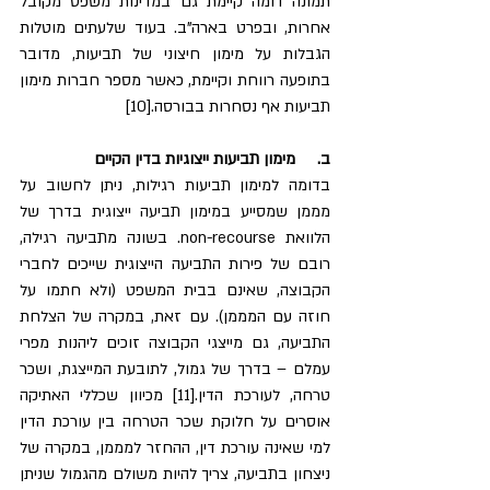
תמונה דומה קיימת גם במדינות משפט מקובל 
אחרות, ובפרט בארה"ב. בעוד שלעתים מוטלות 
הגבלות על מימון חיצוני של תביעות, מדובר 
בתופעה רווחת וקיימת, כאשר מספר חברות מימון 
תביעות אף נסחרות בבורסה.[10]
ב.     מימון תביעות ייצוגיות בדין הקיים
בדומה למימון תביעות רגילות, ניתן לחשוב על 
מממן שמסייע במימון תביעה ייצוגית בדרך של 
הלוואת non-recourse. בשונה מתביעה רגילה, 
רובם של פירות התביעה הייצוגית שייכים לחברי 
הקבוצה, שאינם בבית המשפט (ולא חתמו על 
חוזה עם המממן). עם זאת, במקרה של הצלחת 
התביעה, גם מייצגי הקבוצה זוכים ליהנות מפרי 
עמלם – בדרך של גמול, לתובעת המייצגת, ושכר 
טרחה, לעורכת הדין.[11] מכיוון שכללי האתיקה 
אוסרים על חלוקת שכר הטרחה בין עורכת הדין 
למי שאינה עורכת דין, ההחזר למממן, במקרה של 
ניצחון בתביעה, צריך להיות משולם מהגמול שניתן 