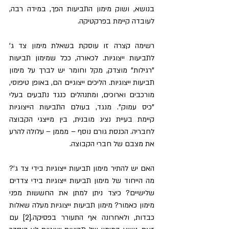
בנושא, ושוק מימון התביעות הפך, במידה רבה, 
לעובדה קיימת בפרקטיקה. 
רשימה קצרה זו עוסקת בשאלת מימון צד ג' 
לתביעות ייצוגיות. לכאורה, ככל שמימון תביעות 
"רגילות" מוצדק, מקל וחומר יש לברך על מימון 
תביעות ייצוגיות. הליכים ייצוגיים הם, באופן טיפוסי, 
מורכבים וארוכים, ומתנהלים כנגד נתבעים בעלי 
"כיס עמוק". מנגד, בעולם התביעות הייצוגיות 
קיימת בעיית נציג מובנית, בין מייצגי הקבוצה 
לחבריה. הכנסת גורם נוסף – מממן – עלולה להרע 
את מצבם של חברי הקבוצה.
האם יש להתיר מימון תביעות ייצוגיות בידי צד ג'? 
מה הייחוד של מימון תביעות ייצוגיות בידי צדדים 
שלישיים? כיצד ניתן למתן את החששות מפני 
מימון כאמור? מימון תביעות ייצוגיות מעלה שאלות 
כבדות, ולאחרונה אף התעורר בפסיקה.[2] עם 