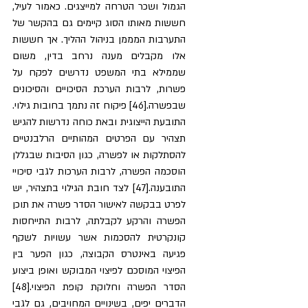
הגמול ושכר הטרחה למייצגים. כאמור לעיל, 
חששות מאותו הסוג קיימים גם בהקשר של 
התערבות המממן בניהול ההליך. אך חששות 
אלו מקבלים מענה נרחב בדין, משום 
שממילא בתי המשפט נדרשים לפקח על 
פשרות, לרבות הערכת הסיכויים והסיכונים 
שבפשרה.[46] פיקוח זה נתמך בחובות גילוי. 
התובעת הייצוגית ובאת כוחה נדרשות להגיש 
תצהיר עם הפרטים המהותיים הרלבנטיים 
להסתלקות או לפשרה, כגון הסיבות שבגללן 
הוסכמה הפשרה, לרבות הערכות לגבי סיכויי 
התובענה.[47] לצד חובת הגילוי בתצהיר, יש 
לפרט בבקשה לאישור הסדר פשרה את תוכן 
הפשרה והרקע לקבלתה, לרבות התייחסות 
קונקרטית להסכמות אשר עשויות לשקף 
פגיעה באינטרס הקבוצה, כגון הפער בין 
הפיצוי המוסכם לפיצוי המבוקש ואופן ביצוע 
הסדר הפשרה וחלוקת קופת הפיצוי.[48] 
הדברים יפים, בשינויים המחויבים, גם לגבי 