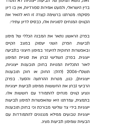
זאת, נושא המימון של תביעות ייצוגיות לא הוסדר 
בדין הישראלי, ולמעט אמירות ספורדיות, אין בו דיון 
פסיקתי. מטרתנו ברשימה קצרה זו היא להאיר את 
הקווים המנחים לסוגיות אלו, כבסיס לדיון עתידי.
בפרק הראשון נתאר את המבנה הכללי של מימון 
תביעות. הפרק השני יעסוק במצב הקיים 
ובאפשרות החוקית להיעזר במימון חיצוני בתביעה 
ייצוגית. בפרק השלישי נבחן את סוגיית המימון 
לאור התכליות המנויות בחוק תובענות ייצוגיות, 
תשס"ו-2006 (להלן: החוק או חוק תובענות 
ייצוגיות), כגון, מטרות ההרתעה והסעד. בפרק 
הרביעי נבחן את החששות ממימון תביעות ייצוגיות 
ונציע קווים מנחים להתמודד עם חששות אלו. 
בתמצית, עמדתנו היא שהאפשרות למימון תביעות 
ייצוגיות בידי צד שלישי מבורכת וכי בחוק תובענות 
ייצוגיות טבועים ממילא מנגנונים להתמודדות עם 
הבעיות שמימון תביעות מציג.