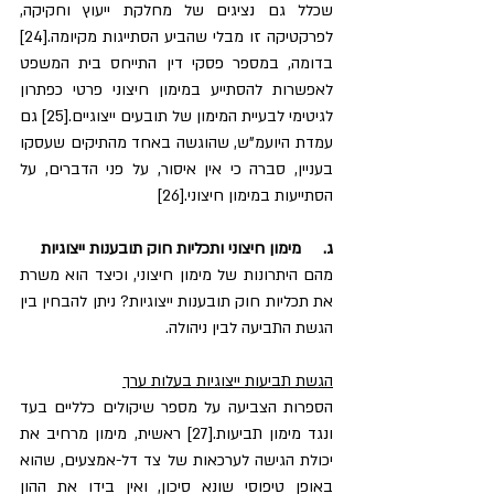
שכלל גם נציגים של מחלקת ייעוץ וחקיקה, 
לפרקטיקה זו מבלי שהביע הסתייגות מקיומה.[24] 
בדומה, במספר פסקי דין התייחס בית המשפט 
לאפשרות להסתייע במימון חיצוני פרטי כפתרון 
לגיטימי לבעיית המימון של תובעים ייצוגיים.[25] גם 
עמדת היועמ"ש, שהוגשה באחד מהתיקים שעסקו 
בעניין, סברה כי אין איסור, על פני הדברים, על 
הסתייעות במימון חיצוני.[26]
ג.     מימון חיצוני ותכליות חוק תובענות ייצוגיות
מהם היתרונות של מימון חיצוני, וכיצד הוא משרת 
את תכליות חוק תובענות ייצוגיות? ניתן להבחין בין 
הגשת התביעה לבין ניהולה.
הגשת תביעות ייצוגיות בעלות ערך
הספרות הצביעה על מספר שיקולים כלליים בעד 
ונגד מימון תביעות.[27] ראשית, מימון מרחיב את 
יכולת הגישה לערכאות של צד דל-אמצעים, שהוא 
באופן טיפוסי שונא סיכון, ואין בידו את ההון 