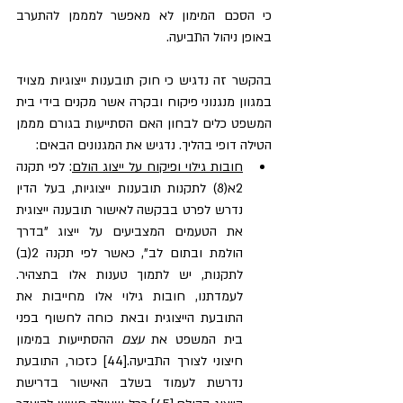
כי הסכם המימון לא מאפשר למממן להתערב 
באופן ניהול התביעה.
בהקשר זה נדגיש כי חוק תובענות ייצוגיות מצויד 
במגוון מנגנוני פיקוח ובקרה אשר מקנים בידי בית 
המשפט כלים לבחון האם הסתייעות בגורם מממן 
הטילה דופי בהליך. נדגיש את המגנונים הבאים:
חובות גילוי ופיקוח על ייצוג הולם
: לפי תקנה 
2א(8) לתקנות תובענות ייצוגיות, בעל הדין 
נדרש לפרט בבקשה לאישור תובענה ייצוגית 
את הטעמים המצביעים על ייצוג "בדרך 
הולמת ובתום לב", כאשר לפי תקנה 2(ב) 
לתקנות, יש לתמוך טענות אלו בתצהיר. 
לעמדתנו, חובות גילוי אלו מחייבות את 
התובעת הייצוגית ובאת כוחה לחשוף בפני 
בית המשפט את 
עצם
 ההסתייעות במימון 
חיצוני לצורך התביעה.[44] כזכור, התובעת 
נדרשת לעמוד בשלב האישור בדרישת 