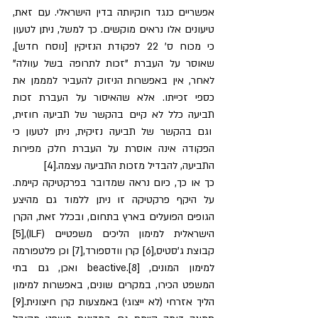
אפשריים כנגד חוקיותה בדין הישראלי. עם זאת, 
טיעונים אלו נראים מוקשים. כך למשל, ניתן לטעון 
כי מכוח ס' 22 לפקודת הנזיקין [נוסח חדש], 
שאוסר על העברת "זכות לתרופה בשל עוולה" 
לאחר, אין באפשרות הניזוק להעביר למממן את 
כספי זכייתו. אלא שהאיסור על העברת זכות 
תביעה כלל לא קיים בהקשר של תביעה חוזית, 
 וגם בהקשר של תביעה נזיקית, ניתן לטעון כי 
הפקודה אינה אוסרת על העברת חלק מפירות 
התביעה, להבדיל מזכות התביעה עצמה.[4]
כך או כך, כיום נראה שמדובר בפרקטיקה קיימת. 
על היקף פרקטיקה זו ניתן ללמוד גם מהיצע 
הגופים הפועלים בארץ בתחום, ובכלל זאת, הקרן 
הישראלית למימון הליכים משפטיים (ILF),[5] 
קבוצת ג'סטיס,[6] קרן וודספורד,[7] וכן פלטפורמה 
למימון המונים, beactive.[8] ואכן, גם בתי 
המשפט הכירו, במקרים שונים, באפשרות למימון 
הליך אזרחי (לא ייצוגי) באמצעות קרן חיצונית.[9] 