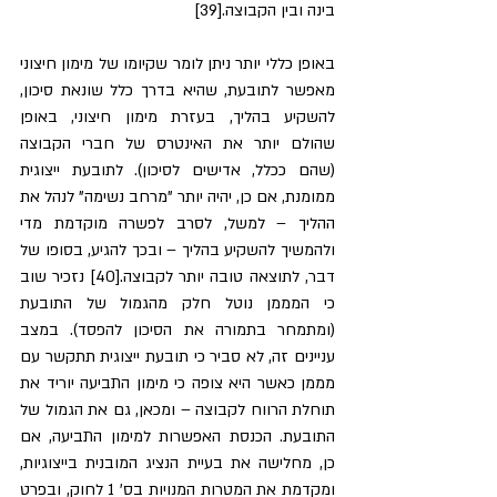
בינה ובין הקבוצה.[39]
באופן כללי יותר ניתן לומר שקיומו של מימון חיצוני 
מאפשר לתובעת, שהיא בדרך כלל שונאת סיכון, 
להשקיע בהליך, בעזרת מימון חיצוני, באופן 
שהולם יותר את האינטרס של חברי הקבוצה 
(שהם ככלל, אדישים לסיכון). לתובעת ייצוגית 
ממומנת, אם כן, יהיה יותר "מרחב נשימה" לנהל את 
ההליך – למשל, לסרב לפשרה מוקדמת מדי 
ולהמשיך להשקיע בהליך – ובכך להגיע, בסופו של 
דבר, לתוצאה טובה יותר לקבוצה.[40] נזכיר שוב 
כי המממן נוטל חלק מהגמול של התובעת 
(ומתמחר בתמורה את הסיכון להפסד). במצב 
עניינים זה, לא סביר כי תובעת ייצוגית תתקשר עם 
מממן כאשר היא צופה כי מימון התביעה יוריד את 
תוחלת הרווח לקבוצה – ומכאן, גם את הגמול של 
התובעת. הכנסת האפשרות למימון התביעה, אם 
כן, מחלישה
את בעיית הנציג המובנית בייצוגיות, 
ומקדמת את המטרות המנויות בס' 1 לחוק, ובפרט 