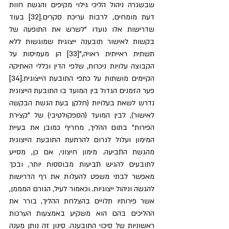
שבשגרה ניהול הליכי גילוי מקיפים והגשת חוות 
דעת מומחים, לרבות עריכת סקרים.[32] בעוד 
שדרישות אלו נועדו "לשרש את התופעה של 
בקשות לאישור תובענה ייצוגית שמוגשות ללא 
תשתית ראייתית ראויה,"[33] הן מעמיסות על 
הקבוצה עלויות ניכרות, שלפי הדין וכללי האתיקה 
הקיימים מושתות על כתפי התובעת הייצוגית.[34] 
פער הזמנים הגדול בין המועד בו התובעת הייצוגית 
נדרש לשאת בעלויות (חלקן בעת הגשת הבקשה 
לאישור), לבין המועד (הספקולטיבי) של "קצירת 
הפירות" בתום ההליך, מחריף כמובן את בעיית 
המימון ועלול לגרום להרתעת התובעת הייצוגית 
מהגשת התביעה. מימון חיצוני, אם כן, מסייע 
לתובעים להגיש תביעות מבוססות יותר, ובכך 
מאפשר לבתי משפט להעלות את רף הדרישות 
להגשה וניהול ייצוגיות. וכאמור לעיל, הגורם המממן, 
אשר פירותיו תלויים בהצלחת ההליך, בורר את 
ההליכים בהם הוא משקיע באמצעות הערכות 
ראשוניות של סיכוי התובענה. סינון זה נותן מענה 