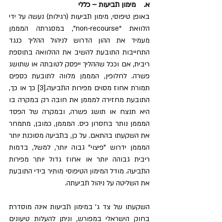
א.    מימון תביעות – כללי
באופן טיפוסי, מימון תביעות (רגילות) נעשה על ידי 
הלוואת “non-recourse”, במסגרתה המממן 
מעמיד את ההון הדרוש לניהול ההליך כנגד 
התחייבות התובעת להשיב את ההלוואה בתוספת 
ריבית, אם וככל שההליך ייפסק לטובתה או שתושג 
פשרה. לחלופין, המממן מלווה לתובעת כספים 
תמורת אחוז מסוים מפירות התביעה.[3] כך או כך, 
התובעת מחזירה למממן את חובה רק במקרה בו 
היא תנצח או תושג פשרה, ובמקרה של הפסד 
המממן נותר בחסרון כיס. המממן, כמובן, מתמחר 
את השקעתו בהתאם. על כן, בתביעה מסוכנת יותר 
המממן ידרוש "פיצוי" גבוה יותר, למשל, בדמות 
ריבית גבוהה יותר או אחוז גדול יותר מפירות 
התביעה. מודל המימון הטיפוסי מותיר בידי התובעת 
את השליטה על ניהול תביעתה.
השקעתו של צד ג' במימון תביעות אינה מוסדרת 
בחוק הישראלי במפורש, וניתן להעלות טיעונים 