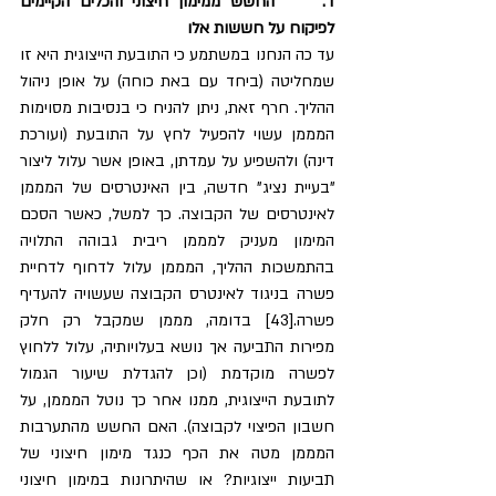
ד.     החשש ממימון חיצוני והכלים הקיימים 
לפיקוח על חששות אלו
עד כה הנחנו במשתמע כי התובעת הייצוגית היא זו 
שמחליטה (ביחד עם באת כוחה) על אופן ניהול 
ההליך. חרף זאת, ניתן להניח כי בנסיבות מסוימות 
המממן עשוי להפעיל לחץ על התובעת (ועורכת 
דינה) ולהשפיע על עמדתן, באופן אשר עלול ליצור 
"בעיית נציג" חדשה, בין האינטרסים של המממן 
לאינטרסים של הקבוצה. כך למשל, כאשר הסכם 
המימון מעניק למממן ריבית גבוהה התלויה 
בהתמשכות ההליך, המממן עלול לדחוף לדחיית 
פשרה בניגוד לאינטרס הקבוצה שעשויה להעדיף 
פשרה.[43] בדומה, מממן שמקבל רק חלק 
מפירות התביעה אך נושא בעלויותיה, עלול ללחוץ 
לפשרה מוקדמת (וכן להגדלת שיעור הגמול 
לתובעת הייצוגית, ממנו אחר כך נוטל המממן, על 
חשבון הפיצוי לקבוצה). האם החשש מהתערבות 
המממן מטה את הכף כנגד מימון חיצוני של 
תביעות ייצוגיות? או שהיתרונות במימון חיצוני 