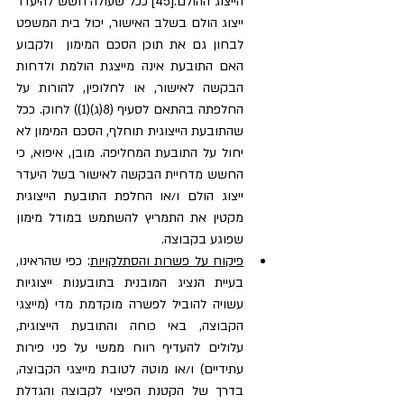
הייצוג ההולם.[45] ככל שעולה חשש להיעדר 
ייצוג הולם בשלב האישור, יכול בית המשפט 
לבחון גם את תוכן הסכם המימון  ולקבוע 
האם התובעת אינה מייצגת הולמת ולדחות 
הבקשה לאישור, או לחלופין, להורות על 
החלפתה בהתאם לסעיף (8(ג)(1)) לחוק. ככל 
שהתובעת הייצוגית תוחלף, הסכם המימון לא 
יחול על התובעת המחליפה. מובן, איפוא, כי 
החשש מדחיית הבקשה לאישור בשל היעדר 
ייצוג הולם ו/או החלפת התובעת הייצוגית 
מקטין את התמריץ להשתמש במודל מימון 
שפוגע בקבוצה.
פיקוח על פשרות והסתלקויות
: כפי שהראינו, 
בעיית הנציג המובנית בתובענות ייצוגיות 
עשויה להוביל לפשרה מוקדמת מדי (מייצגי 
הקבוצה, באי כוחה והתובעת הייצוגית, 
עלולים להעדיף רווח ממשי על פני פירות 
עתידיים) ו/או מוטה לטובת מייצגי הקבוצה, 
בדרך של הקטנת הפיצוי לקבוצה והגדלת 