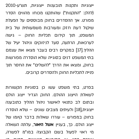
ייצוגיות ותקנות תובענות ייצוגיות, תש״ע-2010 
(להלן: "התקנות") שהותקנו מכוחו מהווים הסדר 
מפורט. אך ההסדרים בחוק מבוססים על הפעלת 
שיקול דעת חזק ומעורבות משמעותית של בית 
המשפט, תוך קידום תכליות החוק – גישה 
לערכאות, הרתעה, סעד לניזוקים וניהול יעיל של 
ההליך.[17] במקרים רבים בעבר מצאו את עצמם 
בתי המשפט דנים בסוגייה שלא הוסדרה מפורשות 
בחוק, ומצאו את הדרך "להשלים" את החסר תוך 
פנייה לתכליות החוק ולהסדרים קרובים.
בפרט, בתי משפט עשו כן בסוגיות הקשורות 
לשאלת הייצוג ההולם. החוק הגדיר ייצוג הולם 
ובתום לב כתנאי לאישור ניהול ההליך כתובענה 
ייצוגית,[18] ולעיתים מצבים שונים – שלא הוסדרו 
בחוק במפורש – עוררו שאלות בדבר קיומו של 
ייצוג הולם. כך, בעניין 
אשל היאור
, עלתה השאלה 
מי ראוי לפעול בשם הקבוצה במו"מ לפשרה, 