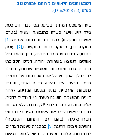
הטבע
והגנים
הלאומיים
נ
' 
רותם 
אמפרט
נגב
בע
"
מ
(
נבו
 18.5.2023):
בית המשפט המחוזי בב"ש, מפי כבוד השופטת 
גילה לוין, אישר פשרה בתובענה ייצוגית (בטרם 
אושרה הבקשה) כנגד חברת רותם אמפרט.
[1]
המקרה דנן, שסוקר רבות בתקשורת,
[2]
 עוסק 
בתביעה סביבתית כנגד החברה, בגין זיהום נחל 
אשלים הנמצא בשמורת יהודה. הנזק הסביבתי 
הרב שנגרם ומורכבות הסוגייה שנדונה, הובילו 
לכדי הליך ארוך, שכלל את מעורבותם של גורמים 
רבים. בראש אלו, ניצבה רשות הטבע והגנים 
כתובעת המרכזית בתיק מטעם המדינה. לאחר 
דיונים ממושכים, הושגה פשרה בין הצדדים להליך, 
אליה התנגדו: חברת לובי 99, חברה ללא מטרות 
רווח השואפת לייצג את האינטרס הציבורי בתחומי 
חברה-כלכלה (בהם גם התחום הסביבתי) 
והעיתונאי מיקי רוזנטל.
[3]
 במסגרת טענות הצדדים 
להתנגדות, עלתה הטענה כי ראוי לנקוט בגישה 