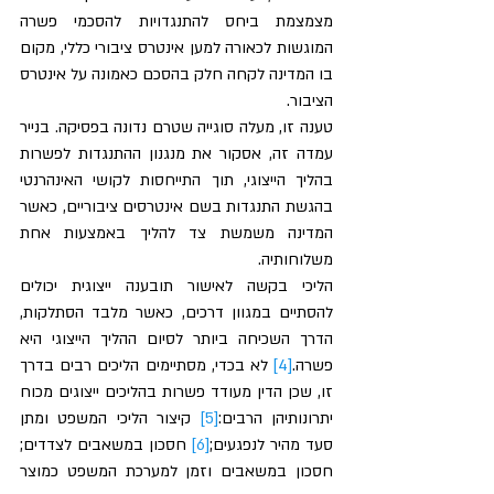
מצמצמת ביחס להתנגדויות להסכמי פשרה 
המוגשות לכאורה למען אינטרס ציבורי כללי, מקום 
בו המדינה לקחה חלק בהסכם כאמונה על אינטרס 
הציבור. 
טענה זו, מעלה סוגייה שטרם נדונה בפסיקה. בנייר 
עמדה זה, אסקור את מנגנון ההתנגדות לפשרות 
בהליך הייצוגי, תוך התייחסות לקושי האינהרנטי 
בהגשת התנגדות בשם אינטרסים ציבוריים, כאשר 
המדינה משמשת צד להליך באמצעות אחת 
משלוחותיה. 
הליכי בקשה לאישור תובענה ייצוגית יכולים 
להסתיים במגוון דרכים, כאשר מלבד הסתלקות, 
הדרך השכיחה ביותר לסיום ההליך הייצוגי היא 
פשרה.
[4]
 לא בכדי, מסתיימים הליכים רבים בדרך 
זו, שכן הדין מעודד פשרות בהליכים ייצוגים מכוח 
יתרונותיהן הרבים:
[5]
 קיצור הליכי המשפט ומתן 
סעד מהיר לנפגעים;
[6]
 חסכון במשאבים לצדדים; 
חסכון במשאבים וזמן למערכת המשפט כמוצר 