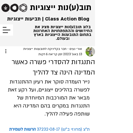
תוב(ע)נות
ייצוגיות
Class Action Blog | תביעות ייצוגיות
בלוג תוב(ע)נות ייצוגיות מציג את
החידושים וההתפתחויות האחרונות
בתחום התובענות הייצוגיות בארץ
ובעולם.
אורי נעים - חבר בקליניקה לתובענות ייצוגיות
13 באוג׳ 2023
זמן קריאה 6 דקות
התנגדות להסדרי פשרה כאשר
המדינה הינה צד להליך
נייר העמדה סוקר את רעיון ההתנגדות 
לפשרה בהליכים ייצוגיים, ועל רקע זאת 
מבאר את המורכבות המיוחדת של 
התנגדות במקרים בהם המדינה היא 
שותפה פעילה להליך. 
ת
"
צ
 (
מחוזי
ב
"
ש
) 37232-08-17 
הרשות
לשמירת