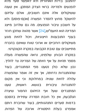
להתגנב בדלת האחורית ולא לאפשר סעד מלא 
לנפגעים ולמדינה בראי הצדק המתקן. אין טענה 
ששיקולים אלה אינם חשובים, אולם עליהם 
להישקל מחוץ להסדר הפשרה (אקס-פוסט) ולא 
על חשבון ציבור הנפגעים. מה גם שלרוב מייצג 
המדינה הוא היועמ"ש,
[24]
 אשר מהווה שחקן חוזר 
בענף התובענות הייצוגיות, ויכול להיות מונע 
משיקולים רוחביים או ארוכי טווח שאינם בהכרח 
מתיישבים עם טובת הקבוצה במקרה הקונקרטי. 
במקרה הבוחן שלפנינו, נראה שהפשרה מעלה 
מספר תהיות על אף היותה של המדינה צד להליך. 
נכון שלא כולן נטענו מפי המתנגדים, בעוד 
שההתנגדות נדחתה, אך אין זה אומר שהפשרה 
עלולה להיות שנויה במחלוקת וכי אין מקום 
להתנגדות ציבורית בנושא. ראשית, טענו 
המתנגדים שעל אף הזיהום החמור שיצרה 
הנתבעת, אין כל חובת הסדרה עתידית בהסכם 
בדמות סעדים התנהגותיים, בעוד שחברת רותם 
אמפרט בעלת היסטוריה ארוכה של הפרות. 