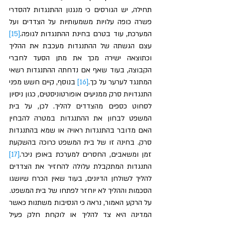
תחילה, יש הגורסים כי מנגנון ההתנגדות להסדרי 
פשרה כופה עלויות משמעותיות על הצדדים ועל 
המערכת, עוד בטרם בחינת ההתנגדות לגופה.
[15]
עצם הגשתה של ההתנגדות מעכבת את ההליך 
וכתוצאה ישירה מכך את מתן הסעד לחברי 
הקבוצה, בעוד שאף אם נדחתה ההתנגדות רשאי 
המתנגד לערער על כך.
[16]
 בנוסף, קיים חשש מפני 
התנגדויות סרק ממניעים אופורטוניסטים, כגון ניסיון 
לסחוט כספים מהצדדים להליך. לכן, על בית 
המשפט לבחון את ההתנגדות במטרה להבחין 
האם מדובר בהתנגדות ראויה או שמא בהתנגדות 
סרק. בחינה זו של בית המשפט כרוכה בהשקעת 
זמן ומשאבים, החסרים למערכת באופן ניכר.
[17]
התנגדות המתקבלת עלולה להחזיר את הצדדים 
להליך לשולחן הדיונים, בעוד שאין הכרח שיושגו 
הסכמות וההליך לא יוחזר לפתחו של בית המשפט. 
על הרקע האמור, נראה כי הנסיבות משתנות כאשר 
המדינה היא צד להליך או לוקחת חלק פעיל 