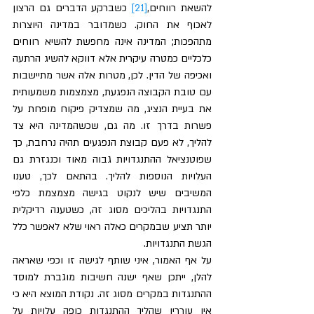
להשאת רווחים,
[21]
 כשברקע הדברים גם הרצון 
לאכוף את החוק. כשמדובר במדינה היוצרות 
מתהפכות; המדינה אינה מחפשת להשיא רווחים 
כלכליים כמטרה עיקרית אלא דווקא להשיג הרתעה 
ואכיפה של הדין. לכן, מטרות אלה אשר מתיישבות 
עם טובת הקבוצה הנפגעת, מצמצמות משמעותית 
את בעיית הנציג, מה שמצדיק פיקוח מופחת על 
פשרות בדרך זו. מה גם, שכשהמדינה היא צד 
להליך, לא פעם קבוצת הנפגעים תהיה נרחבת, כך 
שפוטנציאל ההתנגדויות גבוה מאוד וכנגזרת גם 
העלויות הנוספות להליך. בהתאם לכך, טענו 
המשיבים שיש לנקוט בגישה מצמצמת כלפי 
התנגדויות בהליכים מסוג זה, כשטענה רדיקלית 
יותר תציע שבמקרים כאלה ראוי שלא לאפשר כלל 
הגשת התנגדויות. 
על אף האמור, איני שותף לגישה זו וכפי שאראה 
להלן, ייתכן שאף ישנה חשיבות מוגברת למוסד 
ההתנגדות במקרים מסוג זה. נקודת המוצא היא כי 
אין עוררין שהליך ההתנגדות כופה עלויות על 