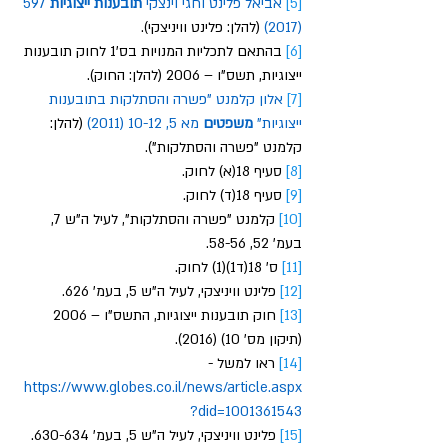
[5]
אביאל
פלינט
וחגי
וינצקי
תובענות
ייצוגיות
 597 
(2017)
 (להלן: פלינט וויניצקי). 
[6]
 בהתאם לתכליות המנויות בס'1 לחוק תובענות 
ייצוגיות, תשס"ו – 2006 (להלן: החוק).  
[7]
אלון
קלמנט
 "
פשרה
והסתלקות
בתובענות
ייצוגיות
" 
משפטים
מא
 5, 10-12 (2011)
 (להלן: 
קלמנט "פשרה והסתלקות"). 
[8]
 סעיף 18(א) לחוק. 
[9]
 סעיף 18(ד) לחוק. 
[10]
 קלמנט "פשרה והסתלקות", לעיל ה"ש 7, 
בעמ' 52, 58-56.
[11]
 ס' 18(ד1)(1) לחוק. 
[12]
 פלינט וויניצקי, לעיל ה"ש 5, בעמ' 626. 
[13]
 חוק תובענות ייצוגיות, התשס"ו – 2006 
(תיקון מס' 10) (2016). 
[14]
 ראו למשל - 
https://www.globes.co.il/news/article.aspx
?did=1001361543
[15]
 פלינט וויניצקי, לעיל ה"ש 5, בעמ' 630-634. 