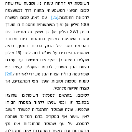
השופטת לוי דחתה טענה זו, וקבעה שלגישתה 
סכום הפיצוי המשמעותי מהווה דרך לכשעצמה 
להכוונת התנהגות.
[25]
  עם זאת, סכום הפשרה 
(100 מיליון ₪) נמוך משמעותית מהסכום בו הוערך 
הנזק (397 מיליון ₪) כך שאין זה מתיישב עם 
עמדת השופטת כמכווין התנהגות, היות ומדובר 
בהפנמת חסר של הנזק הנגרם. בנוסף, נראה 
שהסכימו הצדדים על שכ"ט גבוה למדי (15 מיליון 
שקלים במצטבר) שאף אינו מתיישב עם עמדת 
הצוות הבין משרדי, לרבות היועמ"ש עצמו כפי 
שפורסמה בדו"ח הצוות הבין משרדי לאחרונה.
[26]
טענות נוספות וטובות הועלו מפי המתנגדים, אך 
קצרה היריעה מלהכיל. 
לסיכום, בהתאם למכלול השיקולים שהוצגו 
בכתיבה זו, וכפי שניתן ללמוד ממקרה הבוחן 
שלפנינו, עולה שמוסד ההתנגדות לפשרה חשוב 
לאין שיעור אף במקרים בהם המדינה שותפה 
להסכם. על אף שמוסד ההתנגדות אינו נקי 
מחסרונות וגם כאשר ההתנגדות אינה מתקבלת, 