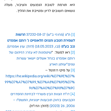
היא תורמת לטובת הנפגעים והציבור, מעלה 
נושאים חשובים לדיון ומטייבת את ההליך.
[1]
ת
"
צ
 (
מחוזי
ב
"
ש
) 37232-08-17 
הרשות
לשמירת
הטבע
והגנים
הלאומיים
נ
' 
רותם
אמפרט
נגב
בע
"
מ
 (
נבו
, 18.05.2023) (
להלן
: 
ענין
אמפרט
).
[2]
 ראו למשל:  "
שיטפונות
לא
עזרו
: 
הזיהום
של
רותם
אמפרט
בנחל
אשלים
יישאר
עשרות
שנים
"/
עיתון
הארץ
. 
[3]
 על מיקי רוזנטל – 
https://he.wikipedia.org/wiki/%D7%9E%D7%
99%D7%A7%D7%99_%D7%A8%D7%95%D7%
96%D7%A0%D7%98%D7%9C
[4]
דו
"
ח
הצוות
הבין
-
משרדי
לבחינת
ההסדרים
הקבועים
בחוק
תובענות
ייצוגיות
, 
התשס
"
ו
 – 
2006, 26 (2023)
 (להלן: הדו"ח).    