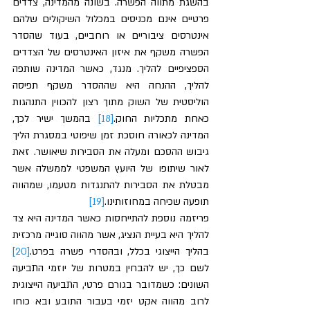
בהשגת מתווה הפשרה. בשונה מהמדינה, צדדים 
פרטיים אינם מכניסים במכלול השיקולים שלהם 
אינטרסים ציבוריים או רוחביים, בעוד שהסדר 
הפשרה משקף את איזון האינטרסים של הצדדים 
הספציפיים להליך. מנגד, כאשר המדינה שותפה 
להליך, ההנחה היא שההסדר משקף תפיסה 
הוליסטית של השוק מתוך רצון להכווין התנהגות 
כאחת מתכליות החוק.
[18]
 בהמשך ישיר לכך, 
המדינה לכאורה חוסכת זמן שיפוטי במסגרת הליך 
גיבוש ההסכם ומעלה את הסבירות שיאושר. זאת 
לאור שיתופו של היועץ המשפטי לממשלה אשר 
מבטלת את הסבירות להתנגדות מטעמו, שמהווה 
תופעה שכיחה במחוזותינו.
[19]
פריזמה נוספת להתייחסות כאשר המדינה היא צד 
להליך היא בעיית הנציג, אשר מהווה סוגייה מרכזית 
בהליך הייצוגי בכלל, ובהסדרי פשרה בפרט.
[20]
לשם כך, יש להבחין במטרות של יוזמי התביעה 
השונים: כשמדובר בגורם פרטי, התביעה הייצוגית 
לרוב מהווה אקט יזמי בעבור התובע ובא כוחו 