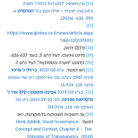
[16]
ערן
טאוסיג
 "
התנגדות
להסדר
פשרה
בתובענה
ייצוגית
 – 
אליה
וקוץ
בה
" 
הפרקליט
נג
.
393, 436  (2014)
[17]
https://www.globes.co.il/news/article.aspx
?did=1001376911
[18]
 ס'1(2) לחוק.  
[19]
 פלינט וויניצקי, לעיל ה"ש 5, בעמ' 626-627. 
[20]
 קלמנט "פשרה והסתלקות", לעיל ה"ש 7. 
[21]
 ראו למשל: 
ע
"
א
 8037-06 
ברזילי
נ
' 
פריניר
(
הדס
 1987) 
בע
"
מ
, 
פס
' 94 
לפסק
דינו
של
השופט
מלצר
 (
נבו
, 4.9.14).
[22]
בג
"
ץ
 3379-03 
אביבה
מוסטקי
ו
-372 
אח
' 
נ
' 
פרקליטות
המדינה
, 
פס
' 29-22 
לפסק
דינו
של
השופט
אור
 (
נבו
, 18.3.04).
[23]
 על חשיבות השקיפות בדמוקרטיה, ראו 
למשל: 
Henk Addink, Good Governance: 
Concept and Context, Chapter 8 -  The 
 . 
Principle of Transparency  (2019)