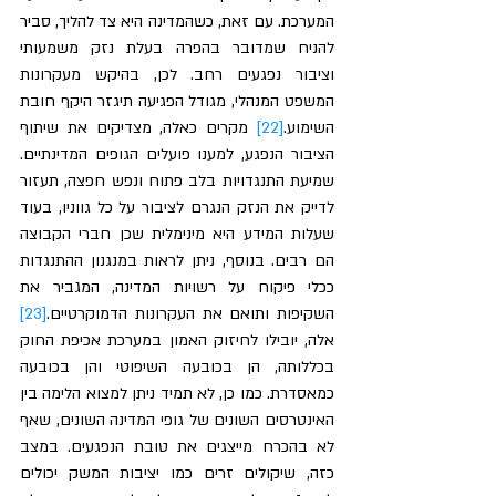
המערכת. עם זאת, כשהמדינה היא צד להליך, סביר 
להניח שמדובר בהפרה בעלת נזק משמעותי 
וציבור נפגעים רחב. לכן, בהיקש מעקרונות 
המשפט המנהלי, מגודל הפגיעה תיגזר היקף חובת 
השימוע.
[22]
 מקרים כאלה, מצדיקים את שיתוף 
הציבור הנפגע, למענו פועלים הגופים המדינתיים. 
שמיעת התנגדויות בלב פתוח ונפש חפצה, תעזור 
לדייק את הנזק הנגרם לציבור על כל גווניו, בעוד 
שעלות המידע היא מינימלית שכן חברי הקבוצה 
הם רבים. בנוסף, ניתן לראות במנגנון ההתנגדות 
ככלי פיקוח על רשויות המדינה, המגביר את 
השקיפות ותואם את העקרונות הדמוקרטיים.
[23]
אלה, יובילו לחיזוק האמון במערכת אכיפת החוק 
בכללותה, הן בכובעה השיפוטי והן בכובעה 
כמאסדרת. כמו כן, לא תמיד ניתן למצוא הלימה בין 
האינטרסים השונים של גופי המדינה השונים, שאף 
לא בהכרח מייצגים את טובת הנפגעים. במצב 
כזה, שיקולים זרים כמו יציבות המשק יכולים 