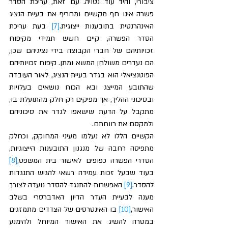
ציבורי, והיד עוד נטויה. עם זאת, עריכת הסדר 
פשרה אינו חף מקשיים ומחריף את בעיית הנציג 
האינהרנטית בתובענות ייצוגית.
[7]
 בעת עריכת 
הסדר הפשרה, קיים חשש תמידי מקיפוח 
זכויותיהם של חברי הקבוצה בידי נציגיהם שכן, 
הם נעדרים משולחן המשא ומתן. קיפוח זכויותיהם 
הפוטנציאלי הוא בגדר בעיית הנציג, לאור העובדה 
שהתובע המייצג ובא הכוח נושאים בעלויות 
ובסיכוני ההליך, אך מפיקים רק חלק מהתועלת בו, 
מתקבל על הדעת שישאפו לגדר את סיכוניהם 
ולמקסם את רווחתם. 
הקשיים הללו לא נעלמו מעיני המחוקק, וכחלק 
מתפיסה רחבה של מנגנון התובענות הייצוגיות, 
הסדרי הפשרה כפופים לאישור בית המשפט,
[8]
בעוד שבעל זכות עמידה רשאי להגיש התנגדות 
להסדר.
[9]
 האפשרות להתנגד להסדר נועדה לצורך 
מענה לבעיית העדר הדיון האדברסרי בשלב 
האישור,
[10]
 בו האינטרסים של הצדדים מתמזגים 
במטרה להשיג את האישור המיוחל ולהימנע 