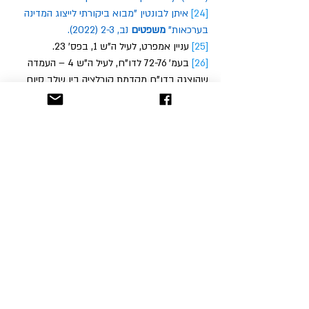
[24]
איתן
לבונטין
 "
מבוא
ביקורתי
לייצוג
המדינה
בערכאות
" 
משפטים
נב
, 2-3 (2022).
[25]
 עניין אמפרט, לעיל ה"ש 1, בפס' 23. 
[26]
 בעמ' 72-76 לדו"ח, לעיל ה"ש 4 – העמדה 
שהוצגה בדו"ח מקדמת קורלציה בין שלב סיום 
ההליך וגובה הפיצוי שהושג לקבוצה אל מול שכ"ט 
לבא הכוח המייצג בסיומו. במקרה דנן, ניכרת 
חריגה משמעותית מאחוזי שכר הטרחה שהוצעו 
בדו"ח.
Homepage Posts
36 תגובות