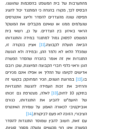
מהתערבות של בית המשפט בהסכמות שהושגו. 
הבסיס לכך, מקורו בהנחה כי המתנגד יכול להציג 
תפיסה שונה מהצדדים להסדר ולייצג אינטרסים 
שנעלמים ממנו או שאינם מקבלים את המשקל 
הראוי באיזון בין הצדדים. על כן, רשאי בית 
המשפט לפסוק גמול למתנגד במידה והתנגדותו 
הביאה תועלת לקבוצה.
[11]
 אציין בנקודה זו, 
שמכלל הלאו לא נלמד ההן, ובמידה ולא הוגשה 
התנגדות אין זה אומר בהכרח שהסדר הפשרה 
הוגן וראוי כלפי חברי הקבוצה המיוצגת, שכן רובם 
אדישים לקיומו של ההליך או אפילו אינם מכירים 
בו.
[12]
 במרוצת השנים, הכיר המחוקק בקושי זה 
והרחיב את זכות העמידה להגשת התנגדויות 
בתיקון 10 לחוק.
[13]
 לאלה, מצטרפת גם זכותו 
של היועמ"ש להביע את התנגדותו, כגורם 
אובייקטיבי לכאורה האמון על שמירת האינטרס 
הציבורי, הזוכה לא פעם לביקורת.
[14]
עם זאת, חשוב להבין שמוסד התנגדות להסדר 
הפשרה אינו חף מקשיים ומעלה מספר סוגיות. 